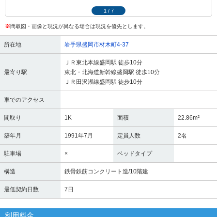
1
/
7
※
間取図・画像と現況が異なる場合は現況を優先とします。
所在地
岩手県盛岡市材木町4-37
ＪＲ東北本線盛岡駅 徒歩10分
最寄り駅
東北・北海道新幹線盛岡駅 徒歩10分
ＪＲ田沢湖線盛岡駅 徒歩10分
車でのアクセス
間取り
1K
面積
22.86m²
築年月
1991年7月
定員人数
2名
駐車場
×
ベッドタイプ
構造
鉄骨鉄筋コンクリート造/10階建
最低契約日数
7日
利用料金