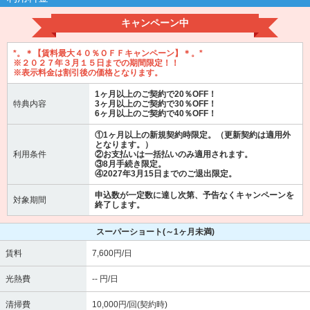
キャンペーン中
*。＊【賃料最大４０％ＯＦＦキャンペーン】＊。*
※２０２７年３月１５日までの期間限定！！
※表示料金は割引後の価格となります。
1ヶ月以上のご契約で20％OFF！
特典内容
3ヶ月以上のご契約で30％OFF！
6ヶ月以上のご契約で40％OFF！
①1ヶ月以上の新規契約時限定。（更新契約は適用外
となります。）
利用条件
②お支払いは一括払いのみ適用されます。
③8月手続き限定。
④2027年3月15日までのご退出限定。
申込数が一定数に達し次第、予告なくキャンペーンを
対象期間
終了します。
スーパーショート
(～1ヶ月未満)
賃料
7,600円/日
光熱費
-- 円/日
清掃費
10,000円/回(契約時)