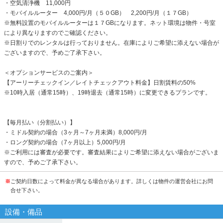
・空気清浄機 11,000円
・モバイルルーター 4,000円/月（５０GB） 2,200円/月（１７GB）
※無料設置のモバイルルーターは１７GBになります。ネット環境は物件・号室
により異なりますのでご確認ください。
※日割りでのレンタルは行っておりません。在庫によりご希望に添えない場合が
ございますので、予めご了承下さい。
＜オプションサービスのご案内＞
【アーリーチェックイン／レイトチェックアウト料金】日割賃料の50%
※10時入居（通常15時）、19時退去（通常15時）に変更できるプランです。
【毎月払い（分割払い）】
・ミドル契約の場合（3ヶ月～7ヶ月未満）8,000円/月
・ロング契約の場合（7ヶ月以上）5,000円/月
※ご利用には審査が必要です。審査結果によりご希望に添えない場合がございま
すので、予めご了承下さい。
※
ご契約日数によって料金が異なる場合があります。詳しくは物件の運営会社にお問
合せ下さい。
設備・備品