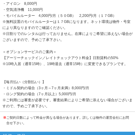
・アイロン 8,000円
・空気清浄機 11,000円
・モバイルルーター 4,000円/月（５０GB） 2,200円/月（１７GB）
※無料設置のモバイルルーターは１７GBになります。ネット環境は物件・号室
により異なりますのでご確認ください。
※日割りでのレンタルは行っておりません。在庫によりご希望に添えない場合が
ございますので、予めご了承下さい。
＜オプションサービスのご案内＞
【アーリーチェックイン／レイトチェックアウト料金】日割賃料の50%
※10時入居（通常15時）、19時退去（通常15時）に変更できるプランです。
【毎月払い（分割払い）】
・ミドル契約の場合（3ヶ月～7ヶ月未満）8,000円/月
・ロング契約の場合（7ヶ月以上）5,000円/月
※ご利用には審査が必要です。審査結果によりご希望に添えない場合がございま
すので、予めご了承下さい。
※
ご契約日数によって料金が異なる場合があります。詳しくは物件の運営会社にお問
合せ下さい。