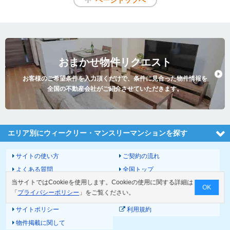
ページトップへ
おまかせ物件リクエスト
お客様のご希望条件を入力頂くだけで、条件に見合った物件情報を
全国の不動産会社がご紹介させていただきます。
エリア別にウィークリー・マンスリーマンションを探す
サイトの使い方
ご契約の流れ
よくある質問
全国トップ
当サイトではCookieを使用します。Cookieの使用に関する詳細は
サイトマップ
運営会社
OK
「
プライバシーポリシー
」をご覧ください。
お問い合わせ
個人情報の取扱いについて
サイトポリシー
利用規約
物件掲載に関して