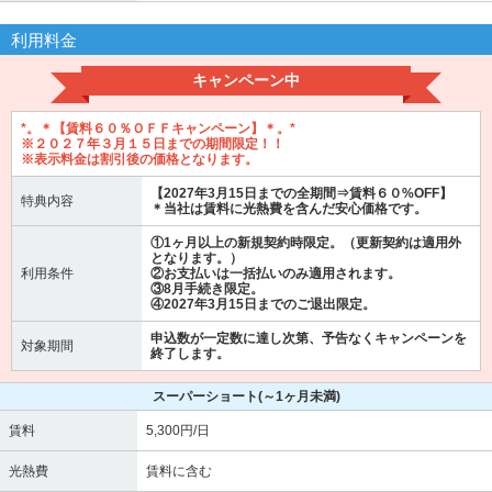
利用料金
キャンペーン中
*。＊【賃料６０％ＯＦＦキャンペーン】＊。*
※２０２７年３月１５日までの期間限定！！
※表示料金は割引後の価格となります。
【2027年3月15日までの全期間⇒賃料６０%OFF】
特典内容
＊当社は賃料に光熱費を含んだ安心価格です。
①1ヶ月以上の新規契約時限定。（更新契約は適用外
となります。）
利用条件
②お支払いは一括払いのみ適用されます。
③8月手続き限定。
④2027年3月15日までのご退出限定。
申込数が一定数に達し次第、予告なくキャンペーンを
対象期間
終了します。
スーパーショート
(～1ヶ月未満)
賃料
5,300円/日
光熱費
賃料に含む