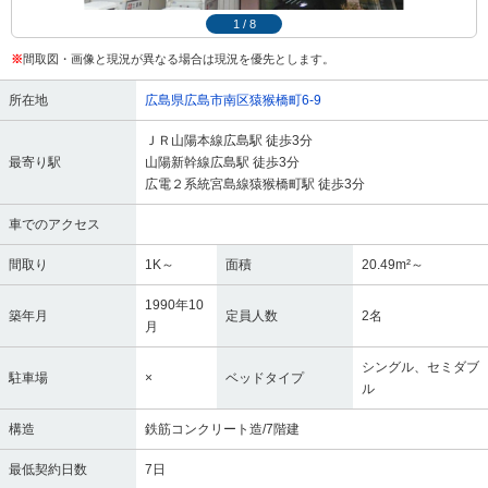
1
/
8
※
間取図・画像と現況が異なる場合は現況を優先とします。
所在地
広島県広島市南区猿猴橋町6-9
ＪＲ山陽本線広島駅 徒歩3分
最寄り駅
山陽新幹線広島駅 徒歩3分
広電２系統宮島線猿猴橋町駅 徒歩3分
車でのアクセス
間取り
1K～
面積
20.49m²～
1990年10
築年月
定員人数
2名
月
シングル、セミダブ
駐車場
×
ベッドタイプ
ル
構造
鉄筋コンクリート造/7階建
最低契約日数
7日