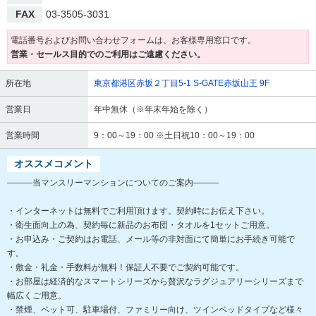
FAX
03-3505-3031
電話番号およびお問い合わせフォームは、お客様専用窓口です。
営業・セールス目的でのご利用はご遠慮ください。
所在地
東京都港区赤坂２丁目5-1 S-GATE赤坂山王 9F
営業日
年中無休（※年末年始を除く）
営業時間
9：00～19：00 ※土日祝10：00～19：00
オススメコメント
―――当マンスリーマンションについてのご案内―――
・インターネットは無料でご利用頂けます。契約時にお伝え下さい。
・衛生面向上の為、契約毎に新品のお布団・タオルを1セットご用意。
・お申込み・ご契約はお電話、メール等の非対面にて簡単にお手続き可能で
す。
・敷金・礼金・手数料が無料！保証人不要でご契約可能です。
・お部屋は経済的なスマートシリーズから贅沢なラグジュアリーシリーズまで
幅広くご用意。
・禁煙、ペット可、駐車場付、ファミリー向け、ツインベッドタイプなど様々