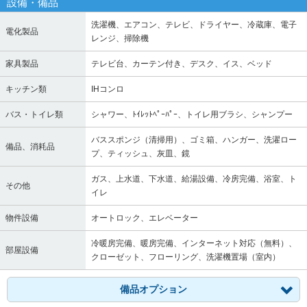
設備・備品
洗濯機、エアコン、テレビ、ドライヤー、冷蔵庫、電子
電化製品
レンジ、掃除機
家具製品
テレビ台、カーテン付き、デスク、イス、ベッド
キッチン類
IHコンロ
バス・トイレ類
シャワー、ﾄｲﾚｯﾄﾍﾟｰﾊﾟｰ、トイレ用ブラシ、シャンプー
バススポンジ（清掃用）、ゴミ箱、ハンガー、洗濯ロー
備品、消耗品
プ、ティッシュ、灰皿、鏡
ガス、上水道、下水道、給湯設備、冷房完備、浴室、ト
その他
イレ
物件設備
オートロック、エレベーター
冷暖房完備、暖房完備、インターネット対応（無料）、
部屋設備
クローゼット、フローリング、洗濯機置場（室内）
備品オプション