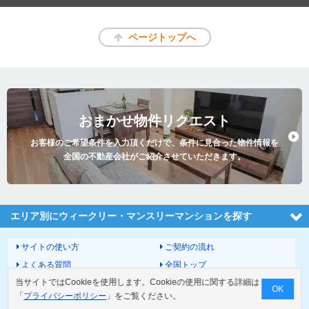
ページトップへ
おまかせ物件リクエスト
お客様のご希望条件を入力頂くだけで、条件に見合った物件情報を
全国の不動産会社がご紹介させていただきます。
エリア別にウィークリー・マンスリーマンションを探す
サイトの使い方
ご契約の流れ
よくある質問
全国トップ
当サイトではCookieを使用します。Cookieの使用に関する詳細は
サイトマップ
運営会社
OK
「
プライバシーポリシー
」をご覧ください。
お問い合わせ
個人情報の取扱いについて