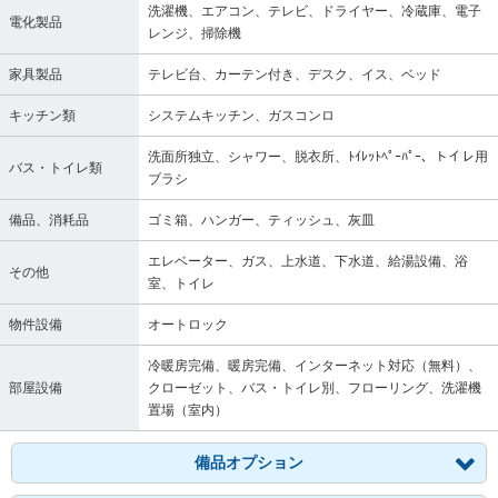
洗濯機、エアコン、テレビ、ドライヤー、冷蔵庫、電子
電化製品
レンジ、掃除機
家具製品
テレビ台、カーテン付き、デスク、イス、ベッド
キッチン類
システムキッチン、ガスコンロ
洗面所独立、シャワー、脱衣所、ﾄｲﾚｯﾄﾍﾟｰﾊﾟｰ、トイレ用
バス・トイレ類
ブラシ
備品、消耗品
ゴミ箱、ハンガー、ティッシュ、灰皿
エレベーター、ガス、上水道、下水道、給湯設備、浴
その他
室、トイレ
物件設備
オートロック
冷暖房完備、暖房完備、インターネット対応（無料）、
部屋設備
クローゼット、バス・トイレ別、フローリング、洗濯機
置場（室内）
備品オプション