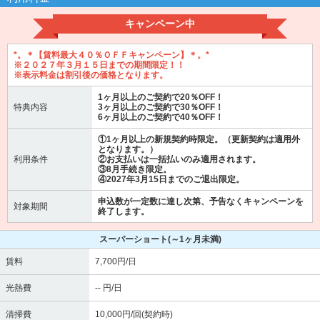
キャンペーン中
*。＊【賃料最大４０％ＯＦＦキャンペーン】＊。*
※２０２７年３月１５日までの期間限定！！
※表示料金は割引後の価格となります。
1ヶ月以上のご契約で20％OFF！
特典内容
3ヶ月以上のご契約で30％OFF！
6ヶ月以上のご契約で40％OFF！
①1ヶ月以上の新規契約時限定。（更新契約は適用外
となります。）
利用条件
②お支払いは一括払いのみ適用されます。
③8月手続き限定。
④2027年3月15日までのご退出限定。
申込数が一定数に達し次第、予告なくキャンペーンを
対象期間
終了します。
スーパーショート
(～1ヶ月未満)
賃料
7,700円/日
光熱費
-- 円/日
清掃費
10,000円/回(契約時)