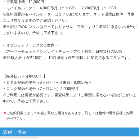
・空気清浄機 11,000円
・モバイルルーター 4,000円/月（５０GB） 2,200円/月（１７GB）
※無料設置のモバイルルーターは１７GBになります。ネット環境は物件・号室
により異なりますのでご確認ください。
※日割りでのレンタルは行っておりません。在庫によりご希望に添えない場合が
ございますので、予めご了承下さい。
＜オプションサービスのご案内＞
【アーリーチェックイン／レイトチェックアウト料金】日割賃料の50%
※10時入居（通常15時）、19時退去（通常15時）に変更できるプランです。
【毎月払い（分割払い）】
・ミドル契約の場合（3ヶ月～7ヶ月未満）8,000円/月
・ロング契約の場合（7ヶ月以上）5,000円/月
※ご利用には審査が必要です。審査結果によりご希望に添えない場合がございま
すので、予めご了承下さい。
※
ご契約日数によって料金が異なる場合があります。詳しくは物件の運営会社にお問
合せ下さい。
設備・備品