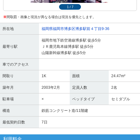
1
/
7
※
間取図・画像と現況が異なる場合は現況を優先とします。
所在地
福岡県福岡市博多区博多駅前４丁目9-36
福岡市地下鉄空港線博多駅 徒歩5分
最寄り駅
ＪＲ鹿児島本線博多駅 徒歩5分
山陽新幹線博多駅 徒歩5分
車でのアクセス
間取り
1K
面積
24.47m²
築年月
2003年2月
定員人数
2名
駐車場
×
ベッドタイプ
セミダブル
構造
鉄筋コンクリート造/11階建
最低契約日数
7日
利用料金