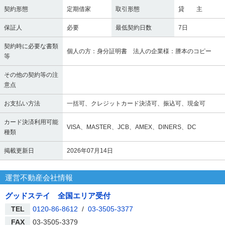
契約形態
定期借家
取引形態
貸 主
保証人
必要
最低契約日数
7日
契約時に必要な書類
個人の方：身分証明書 法人の企業様：謄本のコピー
等
その他の契約等の注
意点
お支払い方法
一括可、クレジットカード決済可、振込可、現金可
カード決済利用可能
VISA、MASTER、JCB、AMEX、DINERS、DC
種類
掲載更新日
2026年07月14日
運営不動産会社情報
グッドステイ 全国エリア受付
TEL
0120-86-8612
/
03-3505-3377
FAX
03-3505-3379