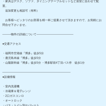
・家具はデスク、ソファ、ダイニングテーブルセットなど居室に合わせて配
置。
追加変更も相談可（有料）
お客様へピッタリのお部屋を精一杯ご提案させて頂きますので、お気軽にお
問合せ下さいませ。
―――物件の詳細について―――――――――――――
●交通アクセス
・福岡市空港線『博多』徒歩5分
・鹿児島本線『博多』徒歩5分
・山陽新幹線『博多』徒歩5分 ・博多駅前4丁目バス停 徒歩1分
――――――――――――――――――――――――
●設備情報
・室内洗濯機
・冷蔵庫＆電子レンジ
・2口ガスコンロ
・オートロック
・バス・トイレ別セパレート