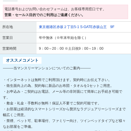
電話番号およびお問い合わせフォームは、お客様専用窓口です。
営業・セールス目的でのご利用はご遠慮ください。
所在地
東京都港区赤坂２丁目5-1 S-GATE赤坂山王 9F
営業日
年中無休（※年末年始を除く）
営業時間
9：00～20：00 ※土日祝9：00～19：00
オススメコメント
―――当マンスリーマンションについてのご案内―――
・インターネットは無料でご利用頂けます。契約時にお伝え下さい。
・衛生面向上の為、契約毎に新品のお布団・タオルを1セットご用意。
・お申込み・ご契約はお電話、メール等の非対面にて簡単にお手続き可能で
す。
・敷金・礼金・手数料が無料！保証人不要でご契約可能です。
・お部屋は経済的なスマートシリーズから贅沢なラグジュアリーシリーズまで
幅広くご用意。
・禁煙、ペット可、駐車場付、ファミリー向け、ツインベッドタイプなど様々
なお部屋をご準備。