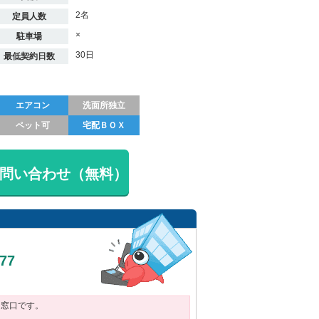
2名
定員人数
×
駐車場
30日
最低契約日数
エアコン
洗面所独立
ペット可
宅配ＢＯＸ
問い合わせ（無料）
377
用窓口です。