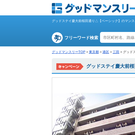
グッドステイ慶大前桜田通り△【ベーシック】のマンス
フリーワード検索
グッドマンスリーTOP
>
東京都
>
港区
>
三田
>
グッド
グッドステイ慶大前桜