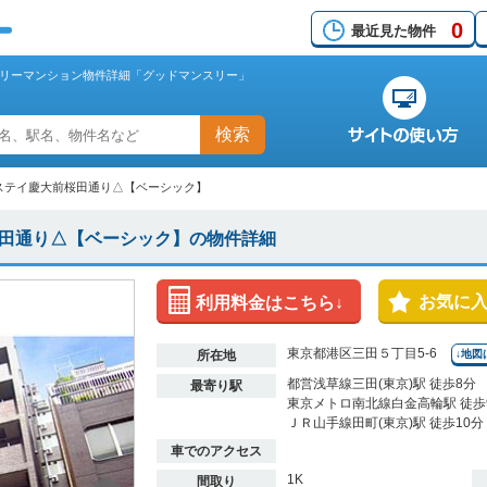
0
最近見た物件
リーマンション物件詳細「グッドマンスリー」
検索
ステイ慶大前桜田通り△【ベーシック】
田通り△【ベーシック】の物件詳細
お気に
利用料金はこちら↓
東京都港区三田５丁目5-6
所在地
↓地図
都営浅草線三田(東京)駅 徒歩8分
最寄り駅
東京メトロ南北線白金高輪駅 徒歩
ＪＲ山手線田町(東京)駅 徒歩10分
車でのアクセス
1K
間取り