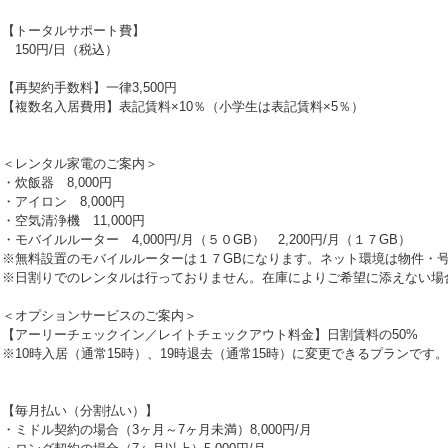
【トータルサポート費】
150円/日（税込）
【再契約手数料】一律3,500円
【複数名入居費用】表記賃料×10％（小学生は表記賃料×5％）
＜レンタル家電のご案内＞
・炊飯器 8,000円
・アイロン 8,000円
・空気清浄機 11,000円
・モバイルルーター 4,000円/月（５０GB） 2,200円/月（１７GB）
※無料設置のモバイルルーターは１７GBになります。ネット環境は物件・
※日割りでのレンタルは行っておりません。在庫によりご希望に添えない場
＜オプションサービスのご案内＞
【アーリーチェックイン／レイトチェックアウト料金】日割賃料の50%
※10時入居（通常15時）、19時退去（通常15時）に変更できるプランです。
【毎月払い（分割払い）】
・ミドル契約の場合（3ヶ月～7ヶ月未満）8,000円/月