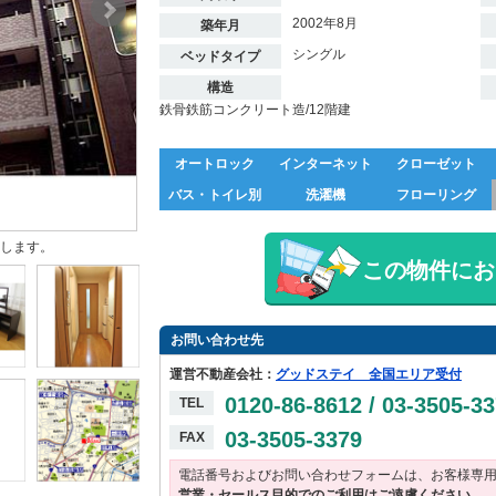
2002年8月
築年月
シングル
ベッドタイプ
構造
鉄骨鉄筋コンクリート造/12階建
オートロック
インターネット
クローゼット
バス・トイレ別
洗濯機
フローリング
します。
この物件にお
お問い合わせ先
運営不動産会社：
グッドステイ 全国エリア受付
0120-86-8612 / 03-3505-3
TEL
03-3505-3379
FAX
電話番号およびお問い合わせフォームは、お客様専
営業・セールス目的でのご利用はご遠慮ください。