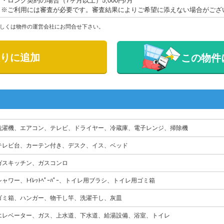
・ロング契約の場合（7ヶ月以上）5,000円/月
※ご利用には審査が必要です。審査結果によりご希望に添えない場合がござ
しくは物件の運営会社にお問合せ下さい。
りに追加
この物件
洗濯機、エアコン、テレビ、ドライヤー、冷蔵庫、電子レンジ、掃除機
テレビ台、カーテン付き、デスク、イス、ベッド
ガスキッチン、ガスコンロ
シャワー、ﾄｲﾚｯﾄﾍﾟｰﾊﾟｰ、トイレ用ブラシ、トイレ用ゴミ箱
ゴミ箱、ハンガー、物干し竿、洗濯干し、灰皿
エレベーター、ガス、上水道、下水道、給湯設備、浴室、トイレ