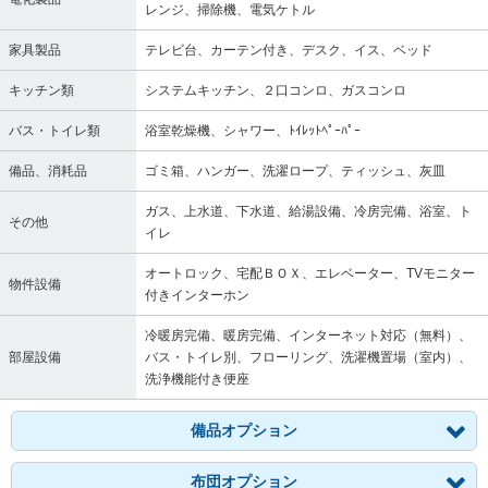
レンジ、掃除機、電気ケトル
家具製品
テレビ台、カーテン付き、デスク、イス、ベッド
キッチン類
システムキッチン、２口コンロ、ガスコンロ
バス・トイレ類
浴室乾燥機、シャワー、ﾄｲﾚｯﾄﾍﾟｰﾊﾟｰ
備品、消耗品
ゴミ箱、ハンガー、洗濯ロープ、ティッシュ、灰皿
ガス、上水道、下水道、給湯設備、冷房完備、浴室、ト
その他
イレ
オートロック、宅配ＢＯＸ、エレベーター、TVモニター
物件設備
付きインターホン
冷暖房完備、暖房完備、インターネット対応（無料）、
部屋設備
バス・トイレ別、フローリング、洗濯機置場（室内）、
洗浄機能付き便座
備品オプション
布団オプション