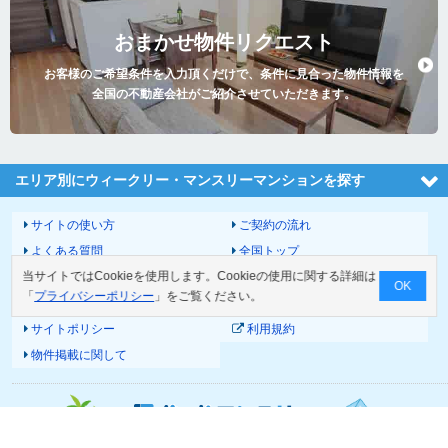
おまかせ物件リクエスト
お客様のご希望条件を入力頂くだけで、条件に見合った物件情報を
全国の不動産会社がご紹介させていただきます。
エリア別にウィークリー・マンスリーマンションを探す
サイトの使い方
ご契約の流れ
よくある質問
全国トップ
当サイトではCookieを使用します。Cookieの使用に関する詳細は
サイトマップ
運営会社
OK
「
プライバシーポリシー
」をご覧ください。
お問い合わせ
個人情報の取扱いについて
サイトポリシー
利用規約
物件掲載に関して
© 2026 Good-com Inc.