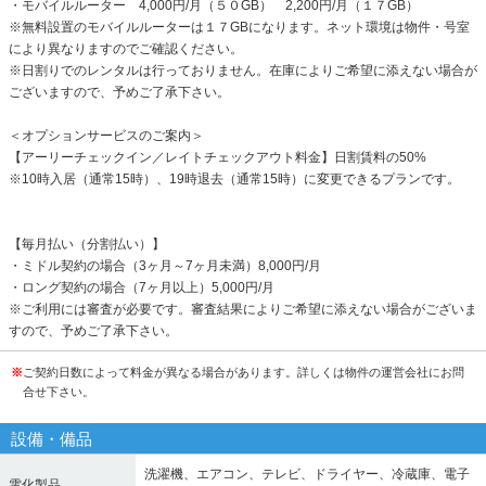
・モバイルルーター 4,000円/月（５０GB） 2,200円/月（１７GB）
※無料設置のモバイルルーターは１７GBになります。ネット環境は物件・号室
により異なりますのでご確認ください。
※日割りでのレンタルは行っておりません。在庫によりご希望に添えない場合が
ございますので、予めご了承下さい。
＜オプションサービスのご案内＞
【アーリーチェックイン／レイトチェックアウト料金】日割賃料の50%
※10時入居（通常15時）、19時退去（通常15時）に変更できるプランです。
【毎月払い（分割払い）】
・ミドル契約の場合（3ヶ月～7ヶ月未満）8,000円/月
・ロング契約の場合（7ヶ月以上）5,000円/月
※ご利用には審査が必要です。審査結果によりご希望に添えない場合がございま
すので、予めご了承下さい。
※
ご契約日数によって料金が異なる場合があります。詳しくは物件の運営会社にお問
合せ下さい。
設備・備品
洗濯機、エアコン、テレビ、ドライヤー、冷蔵庫、電子
電化製品