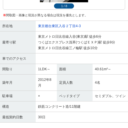
1
/
8
※
間取図・画像と現況が異なる場合は現況を優先とします。
所在地
東京都台東区入谷２丁目4-3
東京メトロ日比谷線入谷(東京)駅 徒歩6分
最寄り駅
つくばエクスプレス浅草(つくばＥＸＰ)駅 徒歩9分
東京メトロ日比谷線三ノ輪駅 徒歩10分
車でのアクセス
間取り
1LDK～
面積
40.61m²～
2012年8
築年月
定員人数
4名
月
駐車場
×
ベッドタイプ
セミダブル、ツイン
構造
鉄筋コンクリート造/11階建
最低契約日数
30日