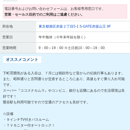
電話番号およびお問い合わせフォームは、お客様専用窓口です。
営業・セールス目的でのご利用はご遠慮ください。
所在地
東京都港区赤坂２丁目5-1 S-GATE赤坂山王 9F
営業日
年中無休（※年末年始を除く）
営業時間
9：00～19：00 ※土日祝10：00～19：00
オススメコメント
下町雰囲気がある入谷は、７月には朝顔市など昔からの伝統行事もあります。
また、昭和通りと言問通りが交差するところにあり、高速もすぐ乗り入れ可能
です。
スーパー『ココスナカムラ』やコンビニ、銀行も近隣にあるので生活環境は良
好です！
鶯谷駅も利用可能ですので交通のアクセスも良好です。
☆設備
・９インチTV付きバスルーム
・ＴＶモニター付オートロック！