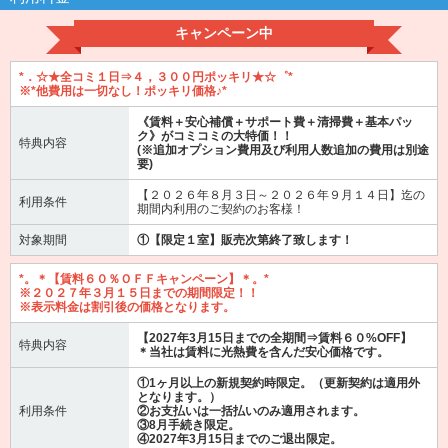
キャンペーン中
*．☆★全コミ１日⇒４，３００円ポッキリ★☆゜*
※*他費用は一切なし！ポッキリ価格♪*
《賃料＋安心補償＋サポート費＋清掃費＋基本パッ
ク》がコミコミの大特価！！
特典内容
(※追加オプション費用及び利用人数追加の費用は別途
要)
【２０２６年８月３日～２０２６年９月１４日】迄の
利用条件
期間内利用のご契約のお客様！
対象期間
①【限定１室】販売次第終了致します！
*。＊【賃料６０％ＯＦＦキャンペーン】＊。*
※２０２７年３月１５日までの期間限定！！
※表示料金は割引後の価格となります。
【2027年3月15日までの全期間⇒賃料６０%OFF】
特典内容
＊当社は賃料に光熱費を含んだ安心価格です。
①1ヶ月以上の新規契約時限定。（更新契約は適用外
となります。）
利用条件
②お支払いは一括払いのみ適用されます。
③8月手続き限定。
④2027年3月15日までのご退出限定。