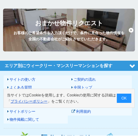
おまかせ物件リクエスト
お客様のご希望条件を入力頂くだけで、条件に見合った物件情報を
全国の不動産会社がご紹介させていただきます。
エリア別にウィークリー・マンスリーマンションを探す
サイトの使い方
ご契約の流れ
よくある質問
全国トップ
当サイトではCookieを使用します。Cookieの使用に関する詳細は
サイトマップ
運営会社
OK
「
プライバシーポリシー
」をご覧ください。
お問い合わせ
個人情報の取扱いについて
サイトポリシー
利用規約
物件掲載に関して