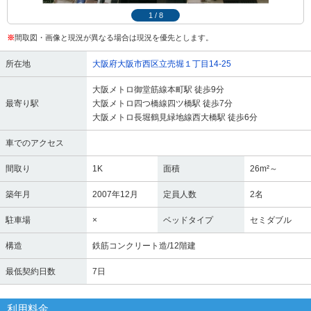
1
/
8
※
間取図・画像と現況が異なる場合は現況を優先とします。
所在地
大阪府大阪市西区立売堀１丁目14-25
大阪メトロ御堂筋線本町駅 徒歩9分
最寄り駅
大阪メトロ四つ橋線四ツ橋駅 徒歩7分
大阪メトロ長堀鶴見緑地線西大橋駅 徒歩6分
車でのアクセス
間取り
1K
面積
26m²～
築年月
2007年12月
定員人数
2名
駐車場
×
ベッドタイプ
セミダブル
構造
鉄筋コンクリート造/12階建
最低契約日数
7日
利用料金