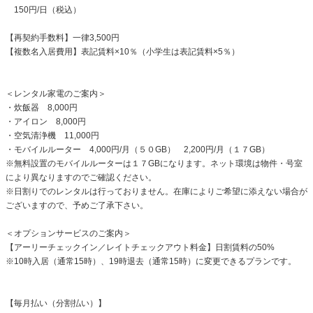
150円/日（税込）
【再契約手数料】一律3,500円
【複数名入居費用】表記賃料×10％（小学生は表記賃料×5％）
＜レンタル家電のご案内＞
・炊飯器 8,000円
・アイロン 8,000円
・空気清浄機 11,000円
・モバイルルーター 4,000円/月（５０GB） 2,200円/月（１７GB）
※無料設置のモバイルルーターは１７GBになります。ネット環境は物件・号室
により異なりますのでご確認ください。
※日割りでのレンタルは行っておりません。在庫によりご希望に添えない場合が
ございますので、予めご了承下さい。
＜オプションサービスのご案内＞
【アーリーチェックイン／レイトチェックアウト料金】日割賃料の50%
※10時入居（通常15時）、19時退去（通常15時）に変更できるプランです。
【毎月払い（分割払い）】