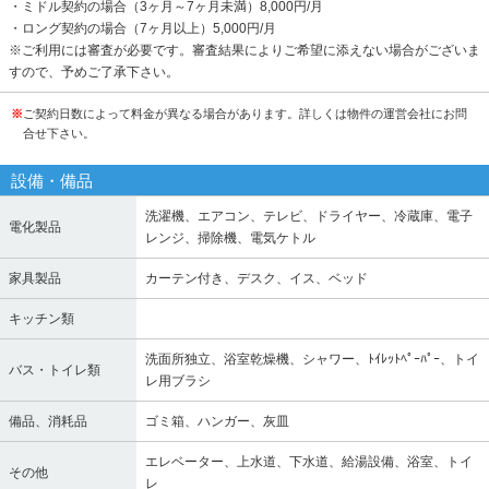
・ミドル契約の場合（3ヶ月～7ヶ月未満）8,000円/月
・ロング契約の場合（7ヶ月以上）5,000円/月
※ご利用には審査が必要です。審査結果によりご希望に添えない場合がございま
すので、予めご了承下さい。
※
ご契約日数によって料金が異なる場合があります。詳しくは物件の運営会社にお問
合せ下さい。
設備・備品
洗濯機、エアコン、テレビ、ドライヤー、冷蔵庫、電子
電化製品
レンジ、掃除機、電気ケトル
家具製品
カーテン付き、デスク、イス、ベッド
キッチン類
洗面所独立、浴室乾燥機、シャワー、ﾄｲﾚｯﾄﾍﾟｰﾊﾟｰ、トイ
バス・トイレ類
レ用ブラシ
備品、消耗品
ゴミ箱、ハンガー、灰皿
エレベーター、上水道、下水道、給湯設備、浴室、トイ
その他
レ