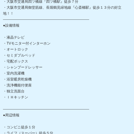
・大阪市交通局四ツ橋線『四ツ橋駅』徒歩７分
・大阪市交通局御堂筋線、長堀鶴見緑地線『心斎橋駅』徒歩１３分の好立
地！！
――――――――――――――――――――――――
●設備情報
・液晶テレビ
・TVモニター付インターホン
・オートロック
・セミダブルベッド
・宅配ボックス
・シャンプードレッサー
・室内洗濯機
・浴室暖房乾燥機
・洗浄機能付便座
・独立洗面台
・ＩＨキッチン
――――――――――――――――――――――――
●周辺情報
・コンビニ徒歩１分
・ライフ（スーパー）徒歩５分