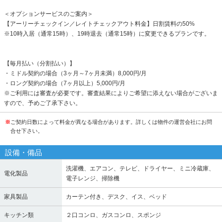
＜オプションサービスのご案内＞
【アーリーチェックイン／レイトチェックアウト料金】日割賃料の50%
※10時入居（通常15時）、19時退去（通常15時）に変更できるプランです。
【毎月払い（分割払い）】
・ミドル契約の場合（3ヶ月～7ヶ月未満）8,000円/月
・ロング契約の場合（7ヶ月以上）5,000円/月
※ご利用には審査が必要です。審査結果によりご希望に添えない場合がございま
すので、予めご了承下さい。
※
ご契約日数によって料金が異なる場合があります。詳しくは物件の運営会社にお問
合せ下さい。
設備・備品
洗濯機、エアコン、テレビ、ドライヤー、ミニ冷蔵庫、
電化製品
電子レンジ、掃除機
家具製品
カーテン付き、デスク、イス、ベッド
キッチン類
２口コンロ、ガスコンロ、スポンジ