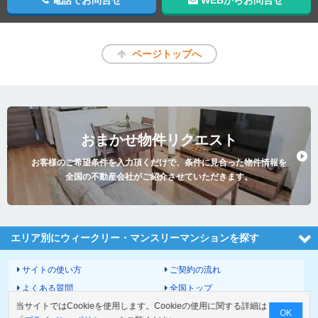
電話でお問合せ
WEBからお問合せ
ページトップへ
おまかせ物件リクエスト
お客様のご希望条件を入力頂くだけで、条件に見合った物件情報を
全国の不動産会社がご紹介させていただきます。
エリア別にウィークリー・マンスリーマンションを探す
サイトの使い方
ご契約の流れ
よくある質問
全国トップ
当サイトではCookieを使用します。Cookieの使用に関する詳細は
サイトマップ
運営会社
OK