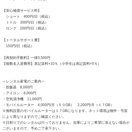
【安心補償サービス料】
ショート 400円/日（税込）
ミドル 300円/日（税込）
ロング 200円/日（税込）
【トータルサポート費】
150円/日（税込）
【再契約手数料】一律3,500円
【複数名入居費用】表記賃料×10％（小学生は表記賃料×5％）
＜レンタル家電のご案内＞
・炊飯器 8,000円
・アイロン 8,000円
・空気清浄機 11,000円
・モバイルルーター 4,000円/月（５０GB） 2,200円/月（１７GB）
※無料設置のモバイルルーターは１７GBになります。ネット環境は物件・号室
により異なりますのでご確認ください。
※日割りでのレンタルは行っておりません。在庫によりご希望に添えない場合が
ございますので、予めご了承下さい。