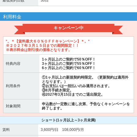
最低契約日数
30日
利用料金
キャンペーン中
*。＊【賃料最大６０％ＯＦＦキャンペーン】＊。*
※２０２７年３月１５日までの期間限定！！
※表示料金は割引後の価格となります。
1ヶ月以上のご契約で50％OFF！
特典内容
3ヶ月以上のご契約で55％OFF！
6ヶ月以上のご契約で60％OFF！
①1ヶ月以上の新規契約時限定。（更新契約は適用外
となります。）
利用条件
②お支払いは一括払いのみ適用されます。
③8月手続き限定。
④2027年3月15日までのご退出限定。
申込数が一定数に達し次第、予告なくキャンペーンを
対象期間
終了します。
ショート
(1ヶ月以上～3ヶ月未満)
賃料
3,600円/日 108,000円/月