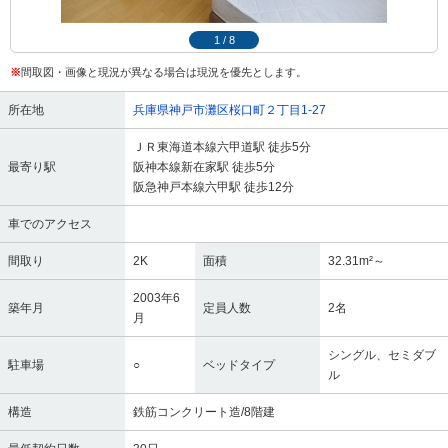
1
/
8
※
間取図・画像と現況が異なる場合は現況を優先とします。
所在地
兵庫県神戸市灘区桜口町２丁目1-27
ＪＲ東海道本線六甲道駅 徒歩5分
最寄り駅
阪神本線新在家駅 徒歩5分
阪急神戸本線六甲駅 徒歩12分
車でのアクセス
間取り
2K
面積
32.31m²～
2003年6
築年月
定員人数
2名
月
シングル、セミダブ
駐車場
○
ベッドタイプ
ル
構造
鉄筋コンクリート造/8階建