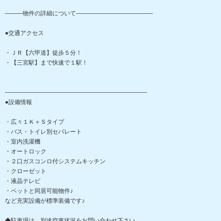
―――物件の詳細について―――――――――――――
●交通アクセス
・ＪＲ【六甲道】徒歩５分！
・【三宮駅】まで快速で１駅！
――――――――――――――――――――――――
●設備情報
・広々１Ｋ＋Ｓタイプ
・バス・トイレ別セパレート
・室内洗濯機
・オートロック
・２口ガスコンロ付システムキッチン
・クローゼット
・液晶テレビ
・ペットと同居可能物件♪
など充実設備が標準装備です♪
◆駐車場は、別途空車状況をお問い合わせ下さい。