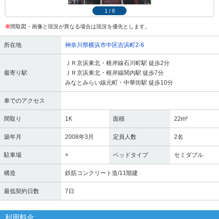
1
/
8
※
間取図・画像と現況が異なる場合は現況を優先とします。
所在地
神奈川県横浜市中区吉浜町2-6
ＪＲ京浜東北・根岸線石川町駅 徒歩2分
最寄り駅
ＪＲ京浜東北・根岸線関内駅 徒歩7分
みなとみらい線元町・中華街駅 徒歩10分
車でのアクセス
間取り
1K
面積
22m²
築年月
2008年3月
定員人数
2名
駐車場
×
ベッドタイプ
セミダブル
構造
鉄筋コンクリート造/11階建
最低契約日数
7日
利用料金