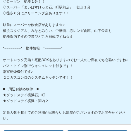
◇ローソン 徒歩１分！！
◇スーパー『まいばすけっと石川町駅前店』 徒歩１分
◇徒歩６分にクリーニング店あります！！
駅前にスーパーや飲食店があります☆ミ
横浜スタジアム、みなとみらい、中華街、赤レンガ倉庫、山下公園も
徒歩圏内ですので遊びどころ満載ですね☆ミ
*========* 物件情報 *========*
オートロック完備！宅配BOXもありますのでお一人のご滞在でも心強いですね♪
バス・トイレ別でウォシュレット付きです！
浴室乾燥機付です♪
２口ガスコンロのシステムキッチンです！！
■ 周辺お勧め物件 ■
★グッドステイ横浜石川町
★グッドステイ横浜・関内２
定員人数を超えてのご利用が出来ないお部屋がございますのでお問合せくださ
い。