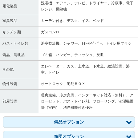
洗濯機、エアコン、テレビ、ドライヤー、冷蔵庫、電子
電化製品
レンジ、掃除機
家具製品
カーテン付き、デスク、イス、ベッド
キッチン類
ガスコンロ
バス・トイレ類
浴室乾燥機、シャワー、ﾄｲﾚｯﾄﾍﾟｰﾊﾟｰ、トイレ用ブラシ
備品、消耗品
ゴミ箱、ハンガー、ティッシュ、灰皿
エレベーター、ガス、上水道、下水道、給湯設備、浴
その他
室、トイレ
物件設備
オートロック、宅配ＢＯＸ
暖房完備、冷房完備、インターネット対応（無料）、ク
部屋設備
ローゼット、バス・トイレ別、フローリング、洗濯機置
場（室内）、洗浄機能付き便座
備品オプション
布団オプション