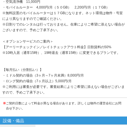
・空気清浄機 11,000円
・モバイルルーター 4,000円/月（５０GB） 2,200円/月（１７GB）
※無料設置のモバイルルーターは１７GBになります。ネット環境は物件・号室
により異なりますのでご確認ください。
※日割りでのレンタルは行っておりません。在庫によりご希望に添えない場合が
ございますので、予めご了承下さい。
＜オプションサービスのご案内＞
【アーリーチェックイン／レイトチェックアウト料金】日割賃料の50%
※10時入居（通常15時）、19時退去（通常15時）に変更できるプランです。
【毎月払い（分割払い）】
・ミドル契約の場合（3ヶ月～7ヶ月未満）8,000円/月
・ロング契約の場合（7ヶ月以上）5,000円/月
※ご利用には審査が必要です。審査結果によりご希望に添えない場合がございま
すので、予めご了承下さい。
※
ご契約日数によって料金が異なる場合があります。詳しくは物件の運営会社にお問
合せ下さい。
設備・備品