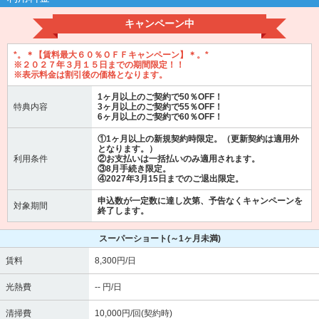
キャンペーン中
*。＊【賃料最大６０％ＯＦＦキャンペーン】＊。*
※２０２７年３月１５日までの期間限定！！
※表示料金は割引後の価格となります。
1ヶ月以上のご契約で50％OFF！
特典内容
3ヶ月以上のご契約で55％OFF！
6ヶ月以上のご契約で60％OFF！
①1ヶ月以上の新規契約時限定。（更新契約は適用外
となります。）
利用条件
②お支払いは一括払いのみ適用されます。
③8月手続き限定。
④2027年3月15日までのご退出限定。
申込数が一定数に達し次第、予告なくキャンペーンを
対象期間
終了します。
スーパーショート
(～1ヶ月未満)
賃料
8,300円/日
光熱費
-- 円/日
清掃費
10,000円/回(契約時)