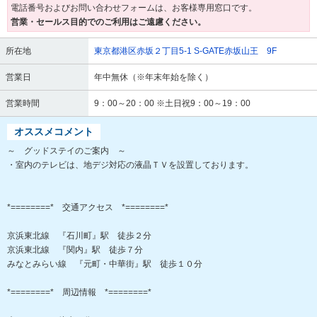
電話番号およびお問い合わせフォームは、お客様専用窓口です。
営業・セールス目的でのご利用はご遠慮ください。
所在地
東京都港区赤坂２丁目5-1 S-GATE赤坂山王 9F
営業日
年中無休（※年末年始を除く）
営業時間
9：00～20：00 ※土日祝9：00～19：00
オススメコメント
～ グッドステイのご案内 ～
・室内のテレビは、地デジ対応の液晶ＴＶを設置しております。
*========* 交通アクセス *========*
京浜東北線 『石川町』駅 徒歩２分
京浜東北線 『関内』駅 徒歩７分
みなとみらい線 『元町・中華街』駅 徒歩１０分
*========* 周辺情報 *========*