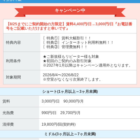
キャンペーン中
【8/25までにご契約開始の方限定】賃料4,400円/日→3,000円/日『お電話番
号をご記載いただけますと幸いです』
〖特典①〗賃料大幅割引！！
特典内容
〖特典②〗インターネット利用料無料！！
〖特典③〗管理費無料！！
★ご新規様もリピーター様も対象
利用条件
★初回のご契約のみ割引対象
※2027年1月以降はキャンペーン適用外となります。
2026/8/4〜2026/8/22
対象期間
※空室がなくなり次第終了します。
ショート
(1ヶ月以上～3ヶ月未満)
賃料
3,000円/日 90,000円/月
光熱費
990円/日 29,700円/月
清掃費
19,800円/回(契約時)
ミドル
(3ヶ月以上～7ヶ月未満)