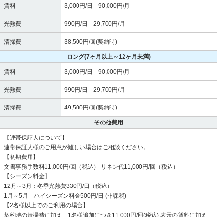
賃料
3,000円/日 90,000円/月
光熱費
990円/日 29,700円/月
清掃費
38,500円/回(契約時)
ロング
(7ヶ月以上～12ヶ月未満)
賃料
3,000円/日 90,000円/月
光熱費
990円/日 29,700円/月
清掃費
49,500円/回(契約時)
その他費用
【連帯保証人について】
連帯保証人様のご用意が難しい場合はご相談ください。
【初期費用】
文書事務手数料11,000円/回（税込） リネン代11,000円/回（税込）
【シーズン料金】
12月～3月：冬季光熱費330円/日（税込）
1月～5月：ハイシーズン料金500円/日 (非課税)
【2名様以上でのご利用の場合】
契約時の清掃費に加え、1名様追加につき11,000円/回(税込) 表示の賃料に加え