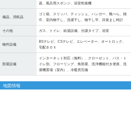
器、風呂用スポンジ、浴室乾燥機
ゴミ箱、スリッパ、ティッシュ、ハンガー、靴べら、雑
備品、消耗品
巾、室内物干し、洗濯干し、物干し竿、目覚まし時計
その他
ガス、トイレ、給湯設備、分譲タイプ、浴室
BSテレビ、CSテレビ、エレベーター、オートロック、
物件設備
宅配ＢＯＸ
インターネット対応（無料）、クローゼット、バス・ト
部屋設備
イレ別、フローリング、角部屋、洗浄機能付き便座、洗
濯機置場（室内）、冷暖房完備
地図情報