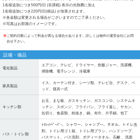
1名様追加につき500円/日 (非課税) 表示の光熱費に加え
1名様追加につき220円/日(税込) が加算されます。
※各金額は変更される場合がございますのでご了承ください。
※写真はお部屋のイメージです。
※
ご契約日数によって料金が異なる場合があります。詳しくは物件の運営会社にお問
合せ下さい。
設備・備品
エアコン、テレビ、ドライヤー、炊飯ジャー、洗濯機、
電化製品
掃除機、電子レンジ、冷蔵庫
イス、カーテン付き、シーツ類、テレビ台、デスク、ベ
家具製品
ッド、寝具一式
お玉、まな板、ガスキッチン、ガスコンロ、システムキ
キッチン類
ッチン、スポンジ、フライパン、フライ返し、ヤカン、
缶切り、食器類、栓抜き、鍋、布巾、片手鍋、包丁
ﾄｲﾚｯﾄﾍﾟｰﾊﾟｰ、シャワー、シャンプー、タオル、トイレ洗
剤、トイレ用ゴミ箱、トイレ用ブラシ、ハンドソープ、
バス・トイレ類
バスマット、バス洗剤、ボディータオル、石鹸 、洗面