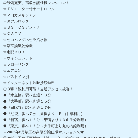
◎設備充実、高級分譲仕様マンション！
☆ＴＶモニター付オートロック
☆２口ガスキッチン
☆ダブルロック
☆ＢＳ・ＣＳアンテナ
☆ＣＡＴＶ
☆セコムマグネセラ活水器
☆浴室換気乾燥機
☆宅配ＢＯＸ
☆ウォシュレット
☆フローリング
☆エアコン
☆バストイレ別
☆インターネット常時接続無料
◎３駅３線利用可能！交通アクセス抜群！
◆『水道橋』駅へ直通１０分
◆『大手町』駅へ直通１５分
◆『日比谷』駅へ直通１７分
◆『池袋』駅へ７分（巣鴨よりＪＲ山手線利用）
◆『新宿』駅へ１６分（巣鴨よりＪＲ山手線利用）
◆『東京』駅へ１７分（大手町より丸の内線利用）
☆2002年8月竣工の高級分譲仕様マンションです！