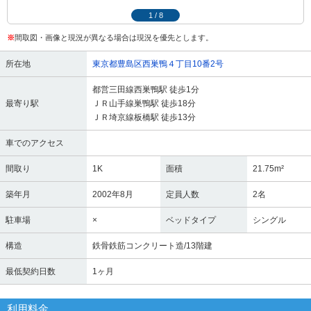
1
/
8
※
間取図・画像と現況が異なる場合は現況を優先とします。
所在地
東京都豊島区西巣鴨４丁目10番2号
都営三田線西巣鴨駅 徒歩1分
最寄り駅
ＪＲ山手線巣鴨駅 徒歩18分
ＪＲ埼京線板橋駅 徒歩13分
車でのアクセス
間取り
1K
面積
21.75m²
築年月
2002年8月
定員人数
2名
駐車場
×
ベッドタイプ
シングル
構造
鉄骨鉄筋コンクリート造/13階建
最低契約日数
1ヶ月
利用料金