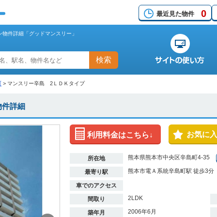
0
最近見た物件
ン物件詳細「グッドマンスリー」
検索
町
>
マンスリー辛島 2ＬＤＫタイプ
物件詳細
お気に
利用料金はこちら↓
熊本県熊本市中央区辛島町4-35
所在地
熊本市電Ａ系統辛島町駅 徒歩3分
最寄り駅
車でのアクセス
2LDK
間取り
2006年6月
築年月