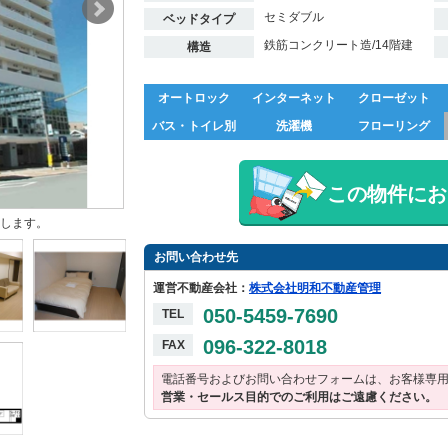
セミダブル
ベッドタイプ
鉄筋コンクリート造/14階建
構造
オートロック
インターネット
クローゼット
バス・トイレ別
洗濯機
フローリング
この物件にお
します。
お問い合わせ先
運営不動産会社：
株式会社明和不動産管理
050-5459-7690
TEL
096-322-8018
FAX
電話番号およびお問い合わせフォームは、お客様専
営業・セールス目的でのご利用はご遠慮ください。