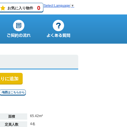
Select Language
▼
0
お気に入り物件
入りに追加
↓地図はこちらから
65.42m²
面積
4名
定員人数