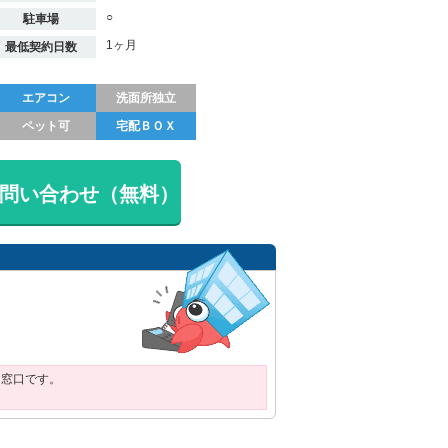
○
駐車場
1ヶ月
最低契約日数
エアコン
洗面所独立
ペット可
宅配ＢＯＸ
問い合わせ（無料）
用窓口です。