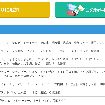
りに追加
この物件
エアコン、テレビ、ドライヤー、冷蔵庫、掃除機、洗濯機、炊飯ジャー、電子レンジ
イス、カーテン付き、ソファー、テレビ台、テーブル、デスク、ベッド、食器棚
お玉、つまようじ、まな板、ガスコンロ、キッチン洗剤、スポンジ、スポンジ入れ、
丁、布巾、栓抜き、片手鍋、缶切り、蓋付鍋、食器類
シャワー、シャンプー、タオル、トイレ洗剤、トイレ用ゴミ箱、トイレ用ブラシ、バ
ス、洗面器、風呂用スポンジ、ﾄｲﾚｯﾄﾍﾟｰﾊﾟｰ
ゴミ箱、スリッパ、ティッシュ、ハンガー、室内物干し、洗剤、目覚まし時計、雑巾
ガス、トイレ、上水道、下水道、浴室、給湯設備
BSテレビ、エレベーター、オートロック、宅配ＢＯＸ