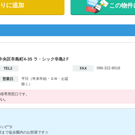
りに追加
この物件
市中央区辛島町4-35 ラ・シック辛島2Ｆ
096-322-8018
TEL2
FAX
平日（年末年始・ＧＷ・お盆
営業日
除く）
客様専用窓口です。
さい。
^^)/
部まで徒歩圏内のお部屋です☆