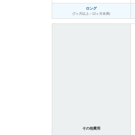
ロング
(7ヶ月以上～12ヶ月未満)
その他費用