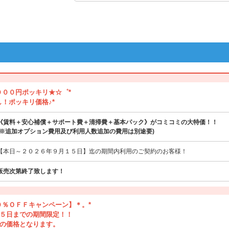
０００円ポッキリ★☆゜*
し！ポッキリ価格♪*
《賃料＋安心補償＋サポート費＋清掃費＋基本パック》がコミコミの大特価！！
(※追加オプション費用及び利用人数追加の費用は別途要)
【本日～２０２６年９月１５日】迄の期間内利用のご契約のお客様！
販売次第終了致します！
０％ＯＦＦキャンペーン】＊。*
５日までの期間限定！！
の価格となります。