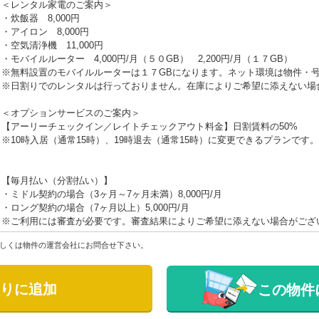
＜レンタル家電のご案内＞
・炊飯器 8,000円
・アイロン 8,000円
・空気清浄機 11,000円
・モバイルルーター 4,000円/月（５０GB） 2,200円/月（１７GB）
※無料設置のモバイルルーターは１７GBになります。ネット環境は物件・
※日割りでのレンタルは行っておりません。在庫によりご希望に添えない場
＜オプションサービスのご案内＞
【アーリーチェックイン／レイトチェックアウト料金】日割賃料の50%
※10時入居（通常15時）、19時退去（通常15時）に変更できるプランです。
【毎月払い（分割払い）】
・ミドル契約の場合（3ヶ月～7ヶ月未満）8,000円/月
・ロング契約の場合（7ヶ月以上）5,000円/月
※ご利用には審査が必要です。審査結果によりご希望に添えない場合がござ
しくは物件の運営会社にお問合せ下さい。
りに追加
この物件