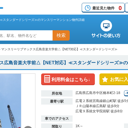
0
最近見た物件
】≪スタンダードシリーズ≫のマンスリーマンション物件詳細
検索
>
マンスリーリブマックス広島音楽大学前△【NET対応】≪スタンダードシリーズ≫
ス広島音楽大学前△【NET対応】≪スタンダードシリーズ≫
お気に
利用料金はこちら↓
広島県広島市中区橋本町2-18
所在地
↓
広電２系統宮島線銀山町駅 徒歩5
最寄り駅
ＪＲ山陽本線広島駅 徒歩9分
広電９系統女学院前駅 徒歩8分
車でのアクセス
1K～
間取り