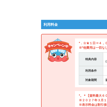
利用料金
*．☆★１日⇒４，
※*他費用は一切な
特典内容
利用条件
対象期間
*。＊【賃料最大６
※２０２７年３月１
※表示料金は割引後