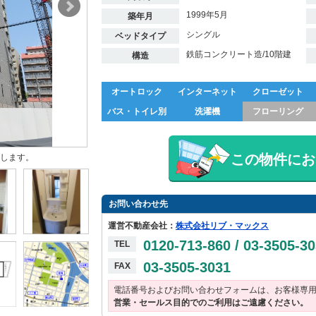
1999年5月
築年月
シングル
ベッドタイプ
鉄筋コンクリート造/10階建
構造
オートロック
インターネット
クローゼット
バス・トイレ別
洗濯機
フローリング
この物件にお
します。
お問い合わせ先
運営不動産会社：
株式会社リブ・マックス
0120-713-860 / 03-3505-3
TEL
03-3505-3031
FAX
電話番号およびお問い合わせフォームは、お客様専
営業・セールス目的でのご利用はご遠慮ください。