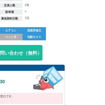
2名
定員人数
×
駐車場
7日
最低契約日数
エアコン
洗面所独立
ペット可
宅配ＢＯＸ
問い合わせ（無料）
030
用窓口です。