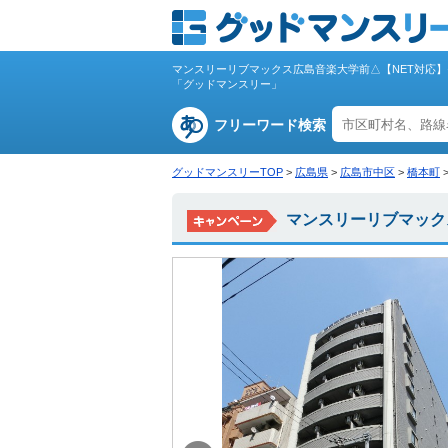
マンスリーリブマックス広島音楽大学前△【NET対応
「グッドマンスリー」
フリーワード検索
グッドマンスリーTOP
>
広島県
>
広島市中区
>
橋本町
マンスリーリブマック