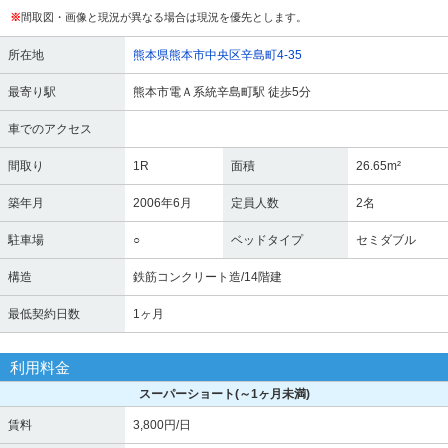
※
間取図・画像と現況が異なる場合は現況を優先とします。
所在地
熊本県熊本市中央区辛島町4-35
最寄り駅
熊本市電Ａ系統辛島町駅 徒歩5分
車でのアクセス
間取り
1R
面積
26.65m²
築年月
2006年6月
定員人数
2名
駐車場
○
ベッドタイプ
セミダブル
構造
鉄筋コンクリート造/14階建
最低契約日数
1ヶ月
利用料金
スーパーショート
(～1ヶ月未満)
賃料
3,800円/日