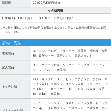
清掃費
20,000円/回(契約時)
その他費用
駐車場１台 1,000円/日 トータルサポート費1,000円/月
※
ご契約日数によって料金が異なる場合があります。詳しくは物件の運営会社にお問
合せ下さい。
設備・備品
エアコン、テレビ、ドライヤー、冷蔵庫、掃除機、洗濯
電化製品
機、炊飯ジャー、電子レンジ、電気スタンド
イス、カーテン付き、ソファー、テレビ台、テーブル、
家具製品
デスク、ベッド、食器棚
IHクッキングヒーター、お玉、つまようじ、まな板、キ
ッチン洗剤、スポンジ、スポンジ入れ、フライパン、フ
キッチン類
ライ返し、三角コーナー、包丁、布巾、栓抜き、片手
鍋、缶切り、食器類
シャワー、シャンプー、タオル、トイレ洗剤、トイレ用
ゴミ箱、トイレ用ブラシ、バスマット、バス洗剤、ボデ
バス・トイレ類