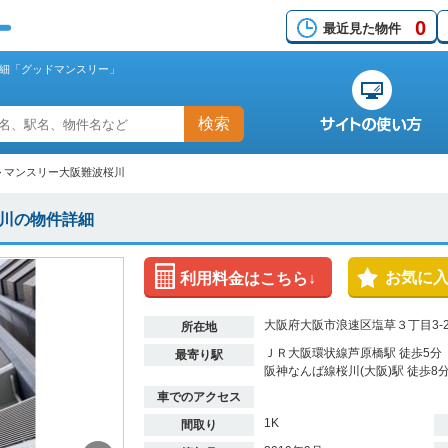
0
最近見た物件
細「グッドマンスリー」
検索
>
マンスリー大阪難波桜川
川の物件詳細
お気に
利用料金はこちら↓
大阪府大阪市浪速区塩草３丁目3-
所在地
ＪＲ大阪環状線芦原橋駅 徒歩5分
最寄り駅
阪神なんば線桜川(大阪)駅 徒歩8
車でのアクセス
1K
間取り