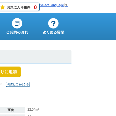
Select Language
▼
0
お気に入り物件
入りに追加
23
↓地図はこちらから
分
22.04m²
面積