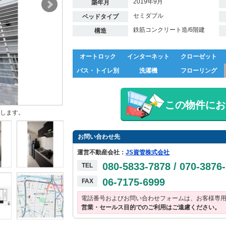
2019年9月
築年月
セミダブル
ベッドタイプ
鉄筋コンクリート造/6階建
構造
オートロック
インターネット
クローゼット
バス・トイレ別
洗濯機
フローリング
この物件にお
します。
お問い合わせ先
運営不動産会社：
JS資管株式会社
080-5833-7878 / 070-3876
TEL
06-7175-6999
FAX
電話番号およびお問い合わせフォームは、お客様専
営業・セールス目的でのご利用はご遠慮ください。