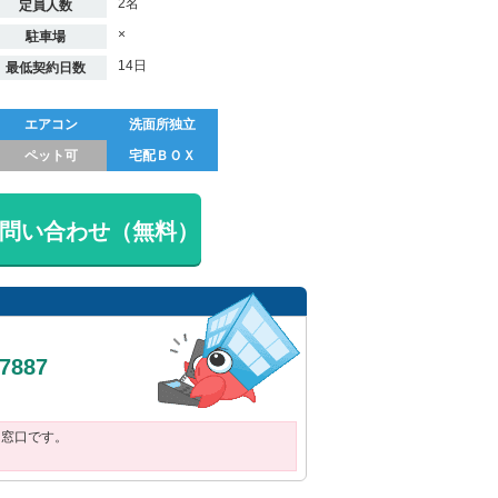
2名
定員人数
×
駐車場
14日
最低契約日数
エアコン
洗面所独立
ペット可
宅配ＢＯＸ
問い合わせ（無料）
-7887
用窓口です。