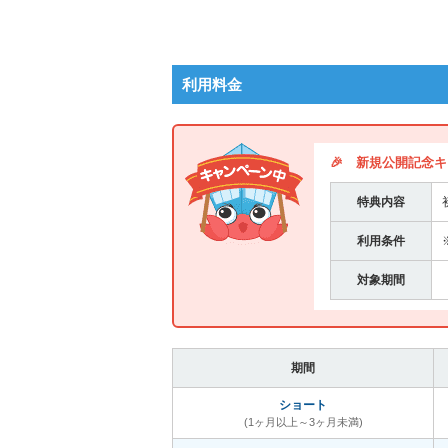
利用料金
🎉 新規公開記念
特典内容
利用条件
対象期間
期間
ショート
(1ヶ月以上～3ヶ月未満)