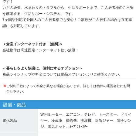
です！
カギの紛失、水まわりのトラブルから、生活サポートまで、ご入居者様のご不安
を解消する「生活サポートシステム」です。
7ヶ国語対応で外国人のご入居者様でも安心！ご家族がご入居中の場合は在宅確
認にも対応しています。
＜全室インターネット付き！(無料)＞
当社物件は高速固定インターネット使い放題！
＜暮らしをより快適に、便利にするオプション＞
商品ラインナップや料金については備品オプションよりご確認ください。
※
ご契約日数によって料金が異なる場合があります。詳しくは物件の運営会社にお問
合せ下さい。
設備・備品
WIFIルーター、エアコン、テレビ、トースター、ドライ
電化製品
ヤー、冷蔵庫、掃除機、洗濯機、炊飯ジャー、電子レン
ジ、電気ポット、ｵｰﾌﾞﾝﾄｰｽﾀｰ