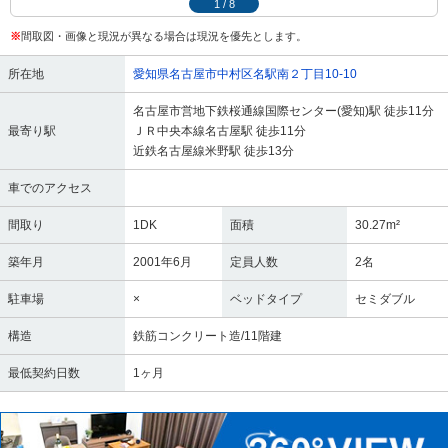
1
/
8
※
間取図・画像と現況が異なる場合は現況を優先とします。
所在地
愛知県名古屋市中村区名駅南２丁目10-10
名古屋市営地下鉄桜通線国際センター(愛知)駅 徒歩11分
最寄り駅
ＪＲ中央本線名古屋駅 徒歩11分
近鉄名古屋線米野駅 徒歩13分
車でのアクセス
間取り
1DK
面積
30.27m²
築年月
2001年6月
定員人数
2名
駐車場
×
ベッドタイプ
セミダブル
構造
鉄筋コンクリート造/11階建
最低契約日数
1ヶ月