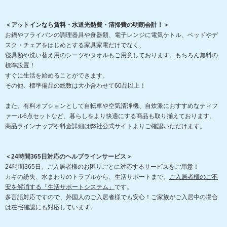
＜アットインなら賃料・水道光熱費・清掃費の明朗会計！＞
お鍋やフライパンの調理器具や食器類、電子レンジに電気ケトル、ベッドやデ
スク・チェアをはじめとする家具家電だけでなく、
寝具類や洗い替え用のシーツやタオルもご用意しております。もちろん無料の
標準設置！
すぐに生活を始めることができます。
その他、標準備品の総数は大小合わせて60品以上！
また、有料オプションとして自転車や空気清浄機、自炊派におすすめなティフ
ァール6点セットなど、暮らしをより快適にする商品も取り揃えております。
商品ラインナップや料金詳細は弊社公式サイトよりご確認いただけます。
＜24時間365日対応のヘルプラインサービス＞
24時間365日、ご入居者様のお困りごとに対応するサービスをご用意！
カギの紛失、水まわりのトラブルから、生活サポートまで、
ご入居者様のご不
安を解消する「生活サポートシステム」
です。
多言語対応ですので、外国人のご入居者様でも安心！ご家族がご入居中の場合
は在宅確認にも対応しています。