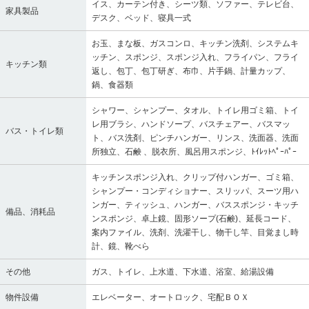
イス、カーテン付き、シーツ類、ソファー、テレビ台、
家具製品
デスク、ベッド、寝具一式
お玉、まな板、ガスコンロ、キッチン洗剤、システムキ
ッチン、スポンジ、スポンジ入れ、フライパン、フライ
キッチン類
返し、包丁、包丁研ぎ、布巾、片手鍋、計量カップ、
鍋、食器類
シャワー、シャンプー、タオル、トイレ用ゴミ箱、トイ
レ用ブラシ、ハンドソープ、バスチェアー、バスマッ
バス・トイレ類
ト、バス洗剤、ピンチハンガー、リンス、洗面器、洗面
所独立、石鹸 、脱衣所、風呂用スポンジ、ﾄｲﾚｯﾄﾍﾟｰﾊﾟｰ
キッチンスポンジ入れ、クリップ付ハンガー、ゴミ箱、
シャンプー・コンディショナー、スリッパ、スーツ用ハ
ンガー、ティッシュ、ハンガー、バススポンジ・キッチ
備品、消耗品
ンスポンジ、卓上鏡、固形ソープ(石鹸)、延長コード、
案内ファイル、洗剤、洗濯干し、物干し竿、目覚まし時
計、鏡、靴べら
その他
ガス、トイレ、上水道、下水道、浴室、給湯設備
物件設備
エレベーター、オートロック、宅配ＢＯＸ