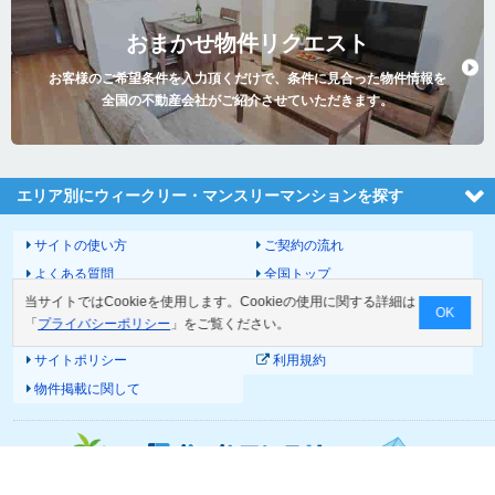
おまかせ物件リクエスト
お客様のご希望条件を入力頂くだけで、条件に見合った物件情報を
全国の不動産会社がご紹介させていただきます。
エリア別にウィークリー・マンスリーマンションを探す
サイトの使い方
ご契約の流れ
よくある質問
全国トップ
当サイトではCookieを使用します。Cookieの使用に関する詳細は
サイトマップ
運営会社
OK
「
プライバシーポリシー
」をご覧ください。
お問い合わせ
個人情報の取扱いについて
サイトポリシー
利用規約
物件掲載に関して
© 2026 Good-com Inc.