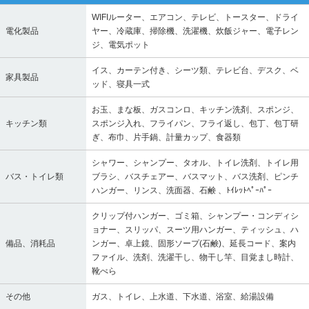
WIFIルーター、エアコン、テレビ、トースター、ドライ
電化製品
ヤー、冷蔵庫、掃除機、洗濯機、炊飯ジャー、電子レン
ジ、電気ポット
イス、カーテン付き、シーツ類、テレビ台、デスク、ベ
家具製品
ッド、寝具一式
お玉、まな板、ガスコンロ、キッチン洗剤、スポンジ、
キッチン類
スポンジ入れ、フライパン、フライ返し、包丁、包丁研
ぎ、布巾、片手鍋、計量カップ、食器類
シャワー、シャンプー、タオル、トイレ洗剤、トイレ用
バス・トイレ類
ブラシ、バスチェアー、バスマット、バス洗剤、ピンチ
ハンガー、リンス、洗面器、石鹸 、ﾄｲﾚｯﾄﾍﾟｰﾊﾟｰ
クリップ付ハンガー、ゴミ箱、シャンプー・コンディシ
ョナー、スリッパ、スーツ用ハンガー、ティッシュ、ハ
備品、消耗品
ンガー、卓上鏡、固形ソープ(石鹸)、延長コード、案内
ファイル、洗剤、洗濯干し、物干し竿、目覚まし時計、
靴べら
その他
ガス、トイレ、上水道、下水道、浴室、給湯設備