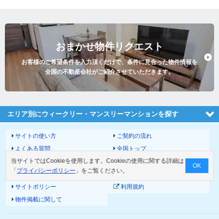
おまかせ物件リクエスト
お客様のご希望条件を入力頂くだけで、条件に見合った物件情報を
全国の不動産会社がご紹介させていただきます。
エリア別にウィークリー・マンスリーマンションを探す
サイトの使い方
ご契約の流れ
よくある質問
全国トップ
当サイトではCookieを使用します。Cookieの使用に関する詳細は
サイトマップ
運営会社
OK
「
プライバシーポリシー
」をご覧ください。
お問い合わせ
個人情報の取扱いについて
サイトポリシー
利用規約
物件掲載に関して