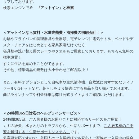
ップしております。
検索エンジンで🔎
『アットイン』と検索
＜アットインなら賃料・水道光熱費・清掃費の明朗会計！＞
お鍋やフライパンの調理器具や食器類、電子レンジに電気ケトル、ベッドやデ
スク・チェアをはじめとする家具家電だけでなく、
寝具類や洗い替え用のシーツやタオルもご用意しております。もちろん無料の
標準設置！
すぐに生活を始めることができます。
その他、標準備品の総数は大小合わせて60品以上！
また、有料オプションとして自転車や空気清浄機、自炊派におすすめなティフ
ァール6点セットなど、暮らしをより快適にする商品も取り揃えております。
商品ラインナップや料金詳細は弊社公式サイトよりご確認いただけます。
＜24時間365日対応のヘルプラインサービス＞
24時間365日、ご入居者様のお困りごとに対応するサービスをご用意！
カギの紛失、水まわりのトラブルから、生活サポートまで、
ご入居者様のご不
安を解消する「生活サポートシステム」
です。
多言語対応ですので、外国人のご入居者様でも安心！ご家族がご入居中の場合