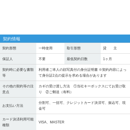
契約情報
契約形態
一時使用
取引形態
貸 主
保証人
不要
最低契約日数
1ヶ月
契約時に必要な書類
利用者ご本人の顔写真付の身分証明書 ※契約内容によっ
等
て身分証2点の提示を求める場合があります
その他の契約等の注
カギの受け渡し方法 ①当社キーボックスにてお受け取
意点
り ②ご郵送（有料）
分割可、一括可、クレジットカード決済可、振込可、現
お支払い方法
金可
カード決済利用可能
VISA、MASTER
種類