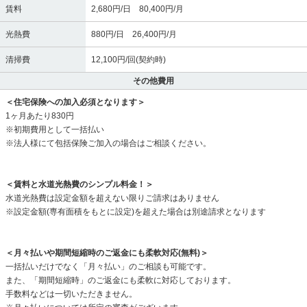
賃料
2,680円/日 80,400円/月
光熱費
880円/日 26,400円/月
清掃費
12,100円/回(契約時)
その他費用
＜住宅保険への加入必須となります＞
1ヶ月あたり830円
※初期費用として一括払い
※法人様にて包括保険ご加入の場合はご相談ください。
＜賃料と水道光熱費のシンプル料金！＞
水道光熱費は設定金額を超えない限りご請求はありません
※設定金額(専有面積をもとに設定)を超えた場合は別途請求となります
＜月々払いや期間短縮時のご返金にも柔軟対応(無料)＞
一括払いだけでなく「月々払い」のご相談も可能です。
また、「期間短縮時」のご返金にも柔軟に対応しております。
手数料などは一切いただきません。