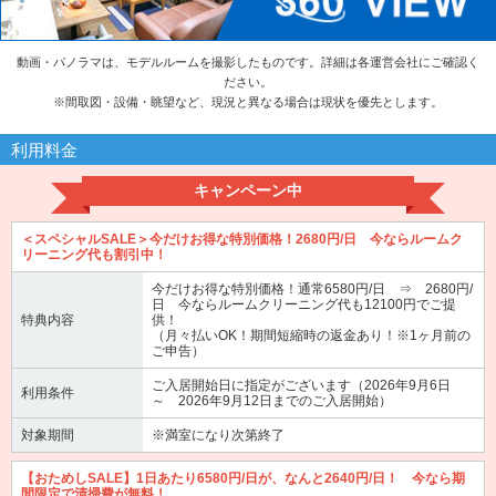
動画・パノラマは、モデルルームを撮影したものです。詳細は各運営会社にご確認く
ださい。
※
間取図・設備・眺望など、現況と異なる場合は現状を優先とします。
利用料金
キャンペーン中
＜スペシャルSALE＞今だけお得な特別価格！2680円/日 今ならルームク
リーニング代も割引中！
今だけお得な特別価格！通常6580円/日 ⇒ 2680円/
日 今ならルームクリーニング代も12100円でご提
特典内容
供！
（月々払いOK！期間短縮時の返金あり！※1ヶ月前の
ご申告）
ご入居開始日に指定がございます（2026年9月6日
利用条件
～ 2026年9月12日までのご入居開始）
対象期間
※満室になり次第終了
【おためしSALE】1日あたり6580円/日が、なんと2640円/日！ 今なら期
間限定で清掃費が無料！