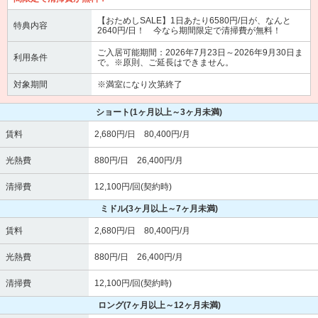
【おためしSALE】1日あたり6580円/日が、なんと
特典内容
2640円/日！ 今なら期間限定で清掃費が無料！
ご入居可能期間：2026年7月23日～2026年9月30日ま
利用条件
で。※原則、ご延長はできません。
対象期間
※満室になり次第終了
ショート
(1ヶ月以上～3ヶ月未満)
賃料
2,680円/日 80,400円/月
光熱費
880円/日 26,400円/月
清掃費
12,100円/回(契約時)
ミドル
(3ヶ月以上～7ヶ月未満)
賃料
2,680円/日 80,400円/月
光熱費
880円/日 26,400円/月
清掃費
12,100円/回(契約時)
ロング
(7ヶ月以上～12ヶ月未満)