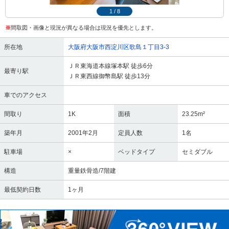
1
/
8
※
間取図・画像と現況が異なる場合は現況を優先とします。
所在地
大阪府大阪市西淀川区歌島１丁目3-3
ＪＲ東海道本線塚本駅 徒歩6分
最寄り駅
ＪＲ東西線御幣島駅 徒歩13分
車でのアクセス
間取り
1K
面積
23.25m²
築年月
2001年2月
定員人数
1名
駐車場
×
ベッドタイプ
セミダブル
構造
重量鉄骨造/7階建
最低契約日数
1ヶ月