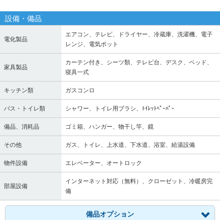
設備・備品
エアコン、テレビ、ドライヤー、冷蔵庫、洗濯機、電子
電化製品
レンジ、電気ポット
カーテン付き、シーツ類、テレビ台、デスク、ベッド、
家具製品
寝具一式
キッチン類
ガスコンロ
バス・トイレ類
シャワー、トイレ用ブラシ、ﾄｲﾚｯﾄﾍﾟｰﾊﾟｰ
備品、消耗品
ゴミ箱、ハンガー、物干し竿、鏡
その他
ガス、トイレ、上水道、下水道、浴室、給湯設備
物件設備
エレベーター、オートロック
インターネット対応（無料）、クローゼット、冷暖房完
部屋設備
備
備品オプション