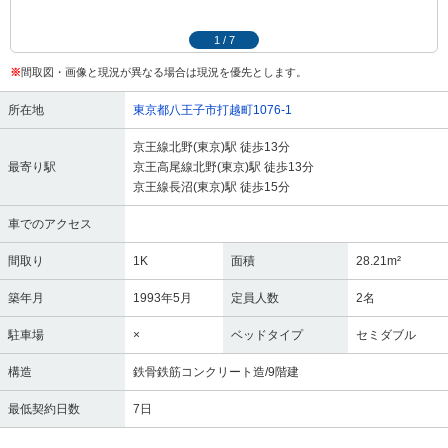
1
/
7
※
間取図・画像と現況が異なる場合は現況を優先とします。
所在地
東京都八王子市打越町1076-1
京王線北野(東京)駅 徒歩13分
最寄り駅
京王高尾線北野(東京)駅 徒歩13分
京王線長沼(東京)駅 徒歩15分
車でのアクセス
間取り
1K
面積
28.21m²
築年月
1993年5月
定員人数
2名
駐車場
×
ベッドタイプ
セミダブル
構造
鉄骨鉄筋コンクリート造/9階建
最低契約日数
7日