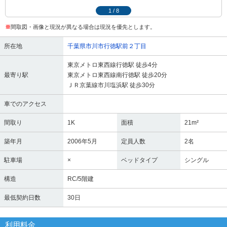
1
/
8
※
間取図・画像と現況が異なる場合は現況を優先とします。
所在地
千葉県市川市行徳駅前２丁目
東京メトロ東西線行徳駅 徒歩4分
最寄り駅
東京メトロ東西線南行徳駅 徒歩20分
ＪＲ京葉線市川塩浜駅 徒歩30分
車でのアクセス
間取り
1K
面積
21m²
築年月
2006年5月
定員人数
2名
駐車場
×
ベッドタイプ
シングル
構造
RC/5階建
最低契約日数
30日
利用料金