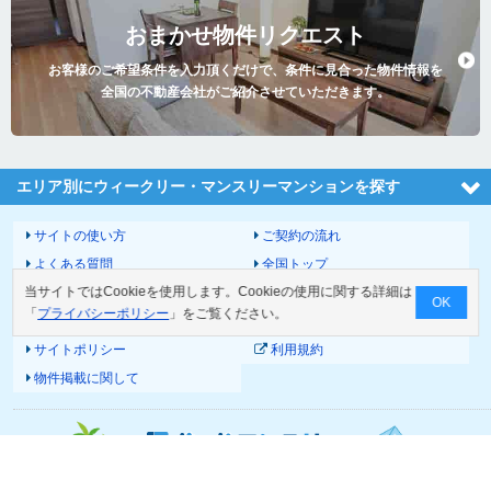
おまかせ物件リクエスト
お客様のご希望条件を入力頂くだけで、条件に見合った物件情報を
全国の不動産会社がご紹介させていただきます。
エリア別にウィークリー・マンスリーマンションを探す
サイトの使い方
ご契約の流れ
よくある質問
全国トップ
当サイトではCookieを使用します。Cookieの使用に関する詳細は
サイトマップ
運営会社
OK
「
プライバシーポリシー
」をご覧ください。
お問い合わせ
個人情報の取扱いについて
サイトポリシー
利用規約
物件掲載に関して
© 2026 Good-com Inc.
All Rights Reserved.