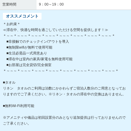
営業時間
9：00～19：00
オススメコメント
＊お約束＊
≪滞在中、快適な時間を過ごしていただける空間を提供します！≫
＊～～＊～～～＊～～～＊～～～＊～～～＊～～～＊～～～＊～～～＊
■非接触でのチェックイン/アウトを導入
■無制限wifiが無料で使用可能
■生活必需品一式用意あり
■滞在中は室内の家具/家電を無料使用可能
■お部屋は完全貸切/完全個室
＊～～～＊～～～＊～～～＊～～～＊～～～＊～～～＊～～～＊～～～＊
■タオル
リネン タオルのご利用は泊数にかかわらずご宿泊人数分のご用意となってお
りますのでご了承ください。※リネン・タオルの滞在中の交換はありません。
■無料Wi-Fi利用可能
※アメニティや備品は初回設置分のみとなり追加提供は行っておりませんので
ご了承ください。