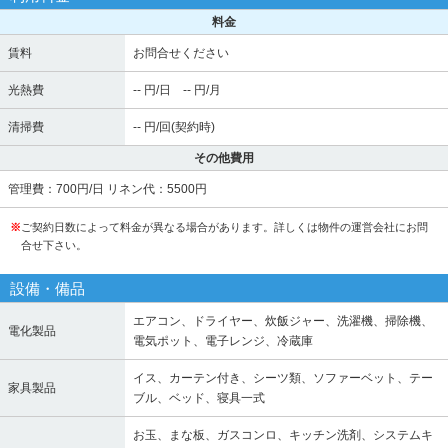
料金
賃料
お問合せください
光熱費
-- 円/日 -- 円/月
清掃費
-- 円/回(契約時)
その他費用
管理費：700円/日 リネン代：5500円
※
ご契約日数によって料金が異なる場合があります。詳しくは物件の運営会社にお問
合せ下さい。
設備・備品
エアコン、ドライヤー、炊飯ジャー、洗濯機、掃除機、
電化製品
電気ポット、電子レンジ、冷蔵庫
イス、カーテン付き、シーツ類、ソファーベット、テー
家具製品
ブル、ベッド、寝具一式
お玉、まな板、ガスコンロ、キッチン洗剤、システムキ