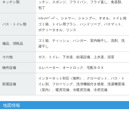
キッチン類
ッチン、スポンジ、フライパン、フライ返し、食器類、
包丁
ﾄｲﾚｯﾄﾍﾟｰﾊﾟｰ、シャワー、シャンプー、タオル、トイレ用
バス・トイレ類
ゴミ箱、トイレ用ブラシ、ハンドソープ、バスマット、
ボディータオル、リンス
ゴミ箱、ティッシュ、ハンガー、室内物干し、洗剤、洗
備品、消耗品
濯干し
その他
ガス、トイレ、下水道、給湯設備、上水道、浴室
物件設備
エレベーター、オートロック、宅配ＢＯＸ
インターネット対応（無料）、クローゼット、バス・ト
部屋設備
イレ別、フローリング、洗浄機能付き便座、洗濯機置場
（室内）、暖房完備、冷暖房完備、冷房完備
地図情報