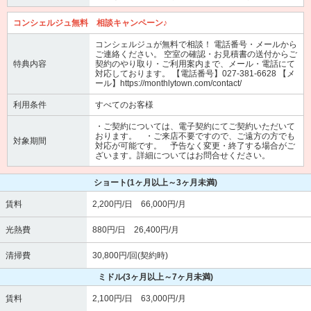
コンシェルジュ無料 相談キャンペーン♪
コンシェルジュが無料で相談！ 電話番号・メールから
ご連絡ください。 空室の確認・お見積書の送付からご
特典内容
契約のやり取り・ご利用案内まで、メール・電話にて
対応しております。 【電話番号】027-381-6628 【メ
ール】https://monthlytown.com/contact/
利用条件
すべてのお客様
・ご契約については、電子契約にてご契約いただいて
おります。 ・ご来店不要ですので、ご遠方の方でも
対象期間
対応が可能です。 予告なく変更・終了する場合がご
ざいます。詳細についてはお問合せください。
ショート
(1ヶ月以上～3ヶ月未満)
賃料
2,200円/日 66,000円/月
光熱費
880円/日 26,400円/月
清掃費
30,800円/回(契約時)
ミドル
(3ヶ月以上～7ヶ月未満)
賃料
2,100円/日 63,000円/月