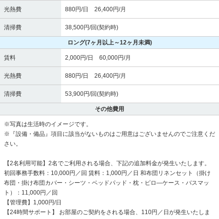
光熱費
880円/日 26,400円/月
清掃費
38,500円/回(契約時)
ロング
(7ヶ月以上～12ヶ月未満)
賃料
2,000円/日 60,000円/月
光熱費
880円/日 26,400円/月
清掃費
53,900円/回(契約時)
その他費用
※写真は生活時のイメージです。
※『設備・備品』項目に該当がないものはご用意はございませんのでご注意くだ
さい。
【2名利用可能】2名でご利用される場合、下記の追加料金が発生いたします。
初回事務手数料：10,000円／回 賃料：1,000円／日 和布団リネンセット（掛け
布団・掛け布団カバー・シーツ・ベッドパッド・枕・ピロ―ケース・バスマッ
ト）：11,000円／回
【管理費】1,000円/日
【24時間サポート】 お部屋のご契約をされる場合、110円／日が発生いたしま