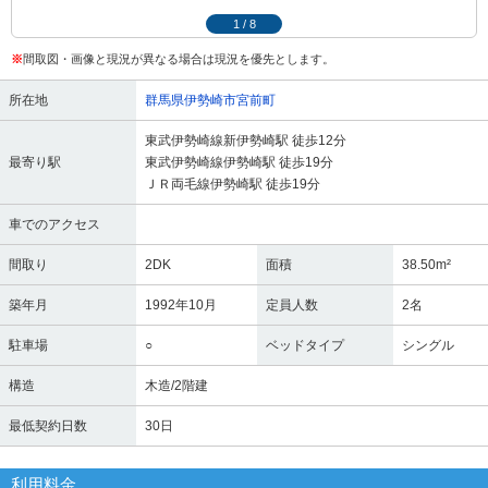
1
/
8
※
間取図・画像と現況が異なる場合は現況を優先とします。
所在地
群馬県伊勢崎市宮前町
東武伊勢崎線新伊勢崎駅 徒歩12分
最寄り駅
東武伊勢崎線伊勢崎駅 徒歩19分
ＪＲ両毛線伊勢崎駅 徒歩19分
車でのアクセス
間取り
2DK
面積
38.50m²
築年月
1992年10月
定員人数
2名
駐車場
○
ベッドタイプ
シングル
構造
木造/2階建
最低契約日数
30日
利用料金