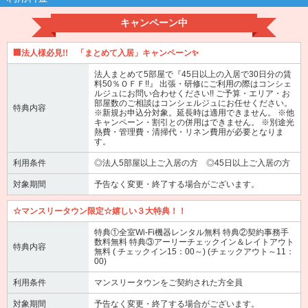
キャンペーン中
🏢法人様必見!! 「まとめて入居」キャンペーン✨
法人まとめて5部屋で『45日以上の入居で30日分の賃
料50％ＯＦＦ!!』 出張・研修にご利用の際はコンシェ
ルジュにお問い合わせください!! ご予算・エリア・お
部屋数のご相談はコンシェルジュにお任せください。
特典内容
※新規お申込分対象。延長時は適用できません。 ※他
キャンペーン・割引との併用はできません。 ※別途光
熱費・管理費・清掃代・リネン費用が必要となりま
す。
利用条件
◎法人5部屋以上ご入居の方 ◎45日以上ご入居の方
対象期間
予告なく変更・終了する場合がございます。
☆マンスリータウン限定☆嬉しい３大特典！！
特典①全室Wi-Fi機器レンタル無料 特典②契約事務手
数料無料 特典③アーリーチェックイン＆レイトアウト
特典内容
無料 ( チェックイン15：00～) (チェックアウト～11：
00)
利用条件
マンスリータウンをご契約された方全員
対象期間
予告なく変更・終了する場合がございます。