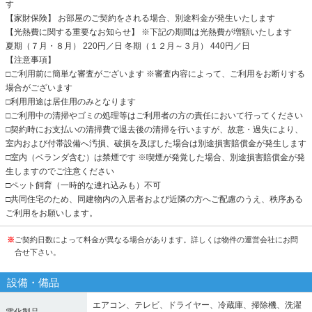
す
【家財保険】 お部屋のご契約をされる場合、別途料金が発生いたします
【光熱費に関する重要なお知らせ】 ※下記の期間は光熱費が増額いたします
夏期（７月・８月） 220円／日 冬期（１２月～３月） 440円／日
【注意事項】
□ご利用前に簡単な審査がございます ※審査内容によって、ご利用をお断りする
場合がございます
□利用用途は居住用のみとなります
□ご利用中の清掃やゴミの処理等はご利用者の方の責任において行ってください
□契約時にお支払いの清掃費で退去後の清掃を行いますが、故意・過失により、
室内および付帯設備へ汚損、破損を及ぼした場合は別途損害賠償金が発生します
□室内（ベランダ含む）は禁煙です ※喫煙が発覚した場合、別途損害賠償金が発
生しますのでご注意ください
□ペット飼育（一時的な連れ込みも）不可
□共同住宅のため、同建物内の入居者および近隣の方へご配慮のうえ、秩序ある
ご利用をお願いします。
※
ご契約日数によって料金が異なる場合があります。詳しくは物件の運営会社にお問
合せ下さい。
設備・備品
エアコン、テレビ、ドライヤー、冷蔵庫、掃除機、洗濯