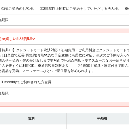
①新規ご契約のお客様。 ②2部屋以上同時にご契約をしていただける法人様。 ※
無期限
📣嬉しい5大特典‼️✨
【特典1⃣】クレジットカード決済対応！初期費用・ご利用料金はクレジットカード
も1日単位で延長(再契約)可能🔀急な予定変更にも柔軟に対応。※次のご予約が入っ
問合せ～契約・鍵の受け渡しまで非対面で完結📩来店不要でスムーズなお手続きが可能
ご入居後すぐに利用OK。※通信容量制限あり 【特典5⃣】家具・家電付きで即入居
必需品を完備。スーツケースひとつで新生活を始められます。
KIT-monthlyでご契約された方全員
無期限
賃料
光熱費