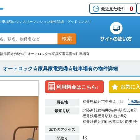
0
最近見た物件
☆駐車場有のマンスリーマンション物件詳細「グッドマンスリ
検索
T【福井駅徒歩8分♪】オートロック☆家具家電完備☆駐車場有
♪】オートロック☆家具家電完備☆駐車場有の物件詳細
お気に
利用料金はこちら↓
福井県福井市中央２丁目
所在地
↓地図
北陸新幹線福井(福井)駅 徒歩8分
最寄り駅
福井鉄道福井駅駅 徒歩8分
福井鉄道足羽山公園口駅 徒歩7分
車でのアクセス
1K
間取り