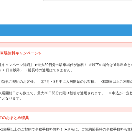
駐車場無料キャンペーン✨
【キャンペーン詳細】 ➤最大30日分の駐車場代が無料！ ※以下の場合は通常料金と
（31日目以降） ・延長時の適用はできません。
①新規ご契約のお客様。 ②7月・8月中に入居開始のお客様。 ③30日以上ご利用
入居開始日から数えて、最大30日間分に限り割引が適用されます。 ※申込が一定
了となります。
ITのおまとめ特典
➤2部屋以上のご契約で事務手数料無料！ ➤さらに、ご契約延長時の事務手数料も無