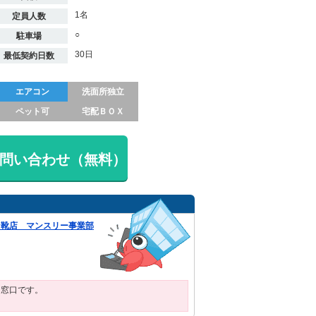
1名
定員人数
○
駐車場
30日
最低契約日数
エアコン
洗面所独立
ペット可
宅配ＢＯＸ
問い合わせ（無料）
トン靴店 マンスリー事業部
用窓口です。