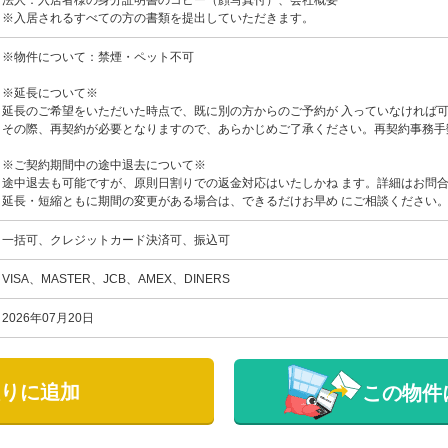
法人：入居者様の身分証明書のコピー（顔写真付）、会社概要
※入居されるすべての方の書類を提出していただきます。
※物件について：禁煙・ペット不可
※延長について※
延長のご希望をいただいた時点で、既に別の方からのご予約が 入っていなければ
その際、再契約が必要となりますので、あらかじめご了承ください。再契約事務手数料
※ご契約期間中の途中退去について※
途中退去も可能ですが、原則日割りでの返金対応はいたしかね ます。詳細はお問
延長・短縮ともに期間の変更がある場合は、できるだけお早め にご相談ください
一括可、クレジットカード決済可、振込可
VISA、MASTER、JCB、AMEX、DINERS
2026年07月20日
りに追加
この物件