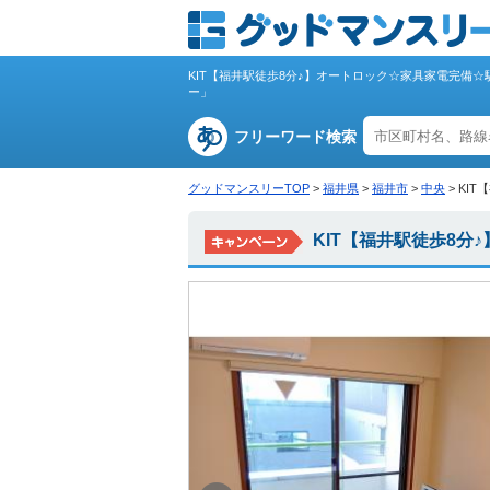
KIT【福井駅徒歩8分♪】オートロック☆家具家電完備
ー」
フリーワード検索
グッドマンスリーTOP
>
福井県
>
福井市
>
中央
>
KI
KIT【福井駅徒歩8分