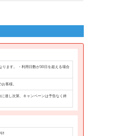
なります。 ・利用日数が30日を超える場合
のお客様。
数に達し次第、キャンペーンは予告なく終
料‼