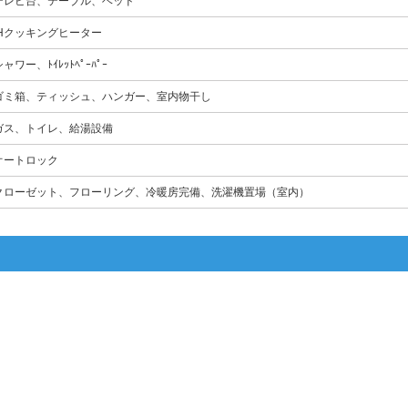
テレビ台、テーブル、ベッド
IHクッキングヒーター
ャワー、ﾄｲﾚｯﾄﾍﾟｰﾊﾟｰ
ゴミ箱、ティッシュ、ハンガー、室内物干し
ガス、トイレ、給湯設備
オートロック
クローゼット、フローリング、冷暖房完備、洗濯機置場（室内）