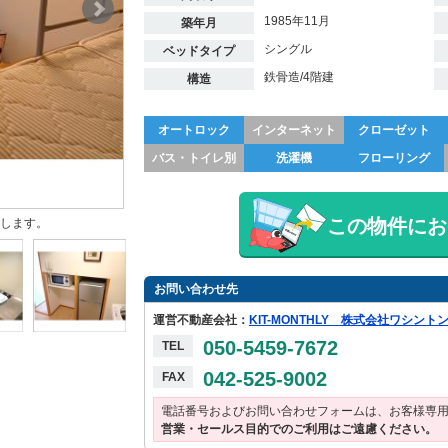
1985年11月
築年月
シングル
ベッドタイプ
鉄骨造/4階建
構造
オートロック
インターネット
クローゼット
バス・トイレ別
洗濯機
フローリング
この物件にお
します。
お問い合わせ先
運営不動産会社：
KIT-MONTHLY 株式会社ワシン
050-5459-7672
TEL
042-525-9002
FAX
電話番号およびお問い合わせフォームは、お客様専
営業・セールス目的でのご利用はご遠慮ください。