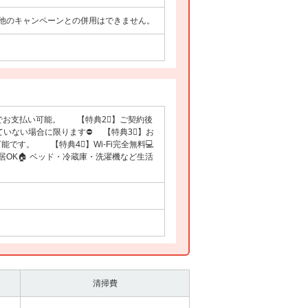
他のキャンペーンとの併用はできません。
でお支払い可能。 【特典2⃣】ご契約後
ていない場合に限ります⛔ 【特典3⃣】お
です。 【特典4⃣】Wi-Fi完全無料💻
OK🏠 ベッド・冷蔵庫・洗濯機など生活
清掃費