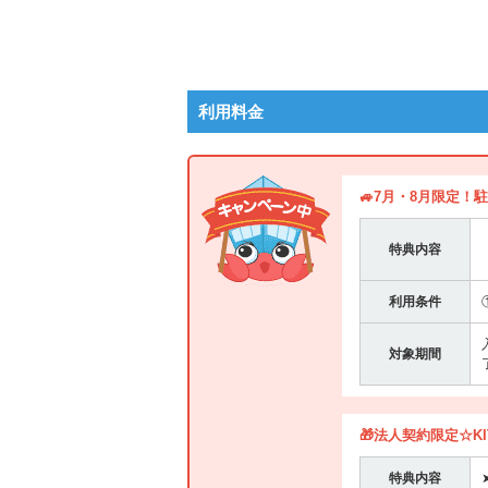
利用料金
🚙7月・8月限定！
特典内容
利用条件
対象期間
🎁法人契約限定☆K
特典内容