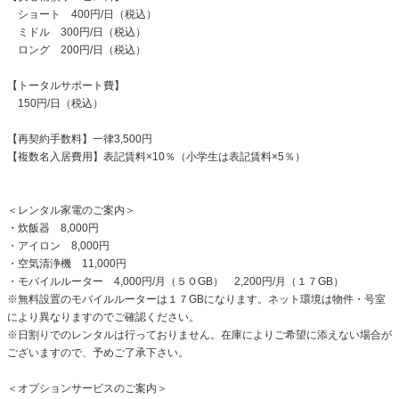
ショート 400円/日（税込）
ミドル 300円/日（税込）
ロング 200円/日（税込）
【トータルサポート費】
150円/日（税込）
【再契約手数料】一律3,500円
【複数名入居費用】表記賃料×10％（小学生は表記賃料×5％）
＜レンタル家電のご案内＞
・炊飯器 8,000円
・アイロン 8,000円
・空気清浄機 11,000円
・モバイルルーター 4,000円/月（５０GB） 2,200円/月（１７GB）
※無料設置のモバイルルーターは１７GBになります。ネット環境は物件・号室
により異なりますのでご確認ください。
※日割りでのレンタルは行っておりません。在庫によりご希望に添えない場合が
ございますので、予めご了承下さい。
＜オプションサービスのご案内＞