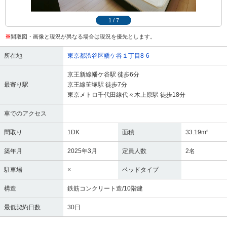
1
/
7
※
間取図・画像と現況が異なる場合は現況を優先とします。
所在地
東京都渋谷区幡ケ谷１丁目8-6
京王新線幡ケ谷駅 徒歩6分
最寄り駅
京王線笹塚駅 徒歩7分
東京メトロ千代田線代々木上原駅 徒歩18分
車でのアクセス
間取り
1DK
面積
33.19m²
築年月
2025年3月
定員人数
2名
駐車場
×
ベッドタイプ
構造
鉄筋コンクリート造/10階建
最低契約日数
30日