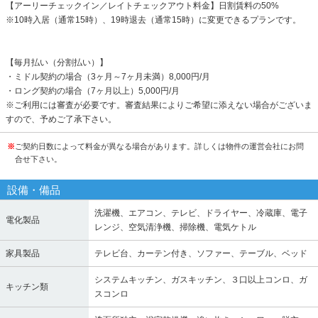
【アーリーチェックイン／レイトチェックアウト料金】日割賃料の50%
※10時入居（通常15時）、19時退去（通常15時）に変更できるプランです。
【毎月払い（分割払い）】
・ミドル契約の場合（3ヶ月～7ヶ月未満）8,000円/月
・ロング契約の場合（7ヶ月以上）5,000円/月
※ご利用には審査が必要です。審査結果によりご希望に添えない場合がございま
すので、予めご了承下さい。
※
ご契約日数によって料金が異なる場合があります。詳しくは物件の運営会社にお問
合せ下さい。
設備・備品
洗濯機、エアコン、テレビ、ドライヤー、冷蔵庫、電子
電化製品
レンジ、空気清浄機、掃除機、電気ケトル
家具製品
テレビ台、カーテン付き、ソファー、テーブル、ベッド
システムキッチン、ガスキッチン、３口以上コンロ、ガ
キッチン類
スコンロ