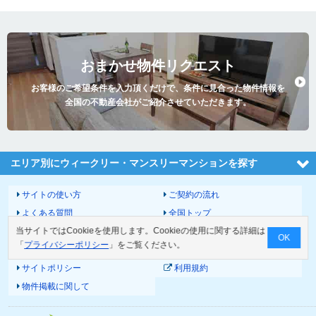
おまかせ物件リクエスト
お客様のご希望条件を入力頂くだけで、条件に見合った物件情報を
全国の不動産会社がご紹介させていただきます。
エリア別にウィークリー・マンスリーマンションを探す
サイトの使い方
ご契約の流れ
よくある質問
全国トップ
当サイトではCookieを使用します。Cookieの使用に関する詳細は
サイトマップ
運営会社
OK
「
プライバシーポリシー
」をご覧ください。
お問い合わせ
個人情報の取扱いについて
サイトポリシー
利用規約
物件掲載に関して