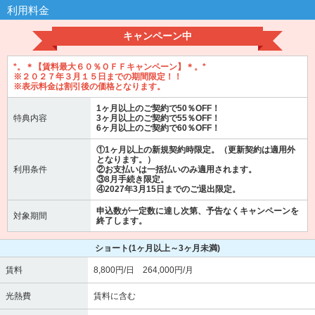
利用料金
キャンペーン中
*。＊【賃料最大６０％ＯＦＦキャンペーン】＊。*
※２０２７年３月１５日までの期間限定！！
※表示料金は割引後の価格となります。
1ヶ月以上のご契約で50％OFF！
特典内容
3ヶ月以上のご契約で55％OFF！
6ヶ月以上のご契約で60％OFF！
①1ヶ月以上の新規契約時限定。（更新契約は適用外
となります。）
利用条件
②お支払いは一括払いのみ適用されます。
③8月手続き限定。
④2027年3月15日までのご退出限定。
申込数が一定数に達し次第、予告なくキャンペーンを
対象期間
終了します。
ショート
(1ヶ月以上～3ヶ月未満)
賃料
8,800円/日 264,000円/月
光熱費
賃料に含む