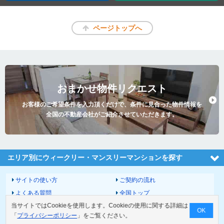
ページトップへ
おまかせ物件リクエスト
お客様のご希望条件を入力頂くだけで、条件に見合った物件情報を
全国の不動産会社がご紹介させていただきます。
エリア別にウィークリー・マンスリーマンションを探す
サイトの使い方
ご契約の流れ
よくある質問
全国トップ
当サイトではCookieを使用します。Cookieの使用に関する詳細は
サイトマップ
運営会社
OK
「
プライバシーポリシー
」をご覧ください。
お問い合わせ
個人情報の取扱いについて