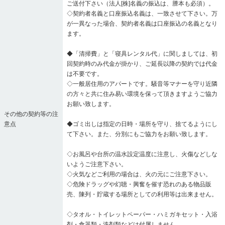
ご送付下さい（法人[株]名義の振込は、謄本も必須）。
◇契約者名義と口座振込名義は、一致させて下さい。万
が一異なった場合、契約者名義は口座振込の名義となり
ます。
◆「清掃費」と「寝具レンタル代」に関しましては、初
回契約時のみ代金が掛かり、ご延長以降の契約では代金
は不要です。
◇一般居住用のアパートです。騒音等マナーを守り近隣
の方々と共に住み易い環境を保って頂きますようご協力
お願い致します。
その他の契約等の注
意点
◆ゴミ出しは指定の日時・場所を守り、捨てるようにし
て下さい。また、分別にもご協力をお願い致します。
◇お風呂や台所の温水設定温度に注意し、火傷などしな
いようご注意下さい。
◇火気などご利用の場合は、火の元にご注意下さい。
◇危険ドラッグや幻聴・興奮を催す恐れのある物品販
売、陳列・貯蔵する場所としての利用等は出来ません。
◇タオル・トイレットペーパー・ハミガキセット・入浴
剤・食器類・洗剤類などは付属しません。