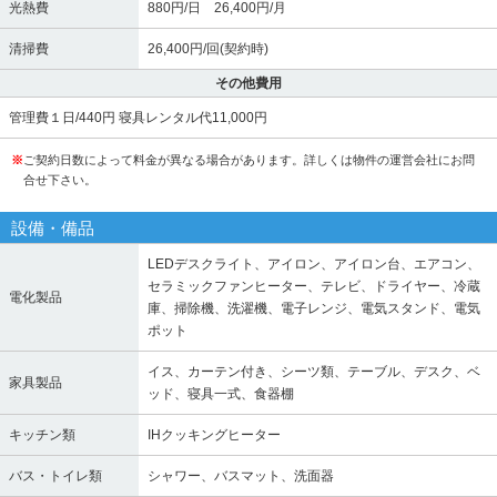
光熱費
880円/日 26,400円/月
清掃費
26,400円/回(契約時)
その他費用
管理費ㅤ１日/440円ㅤㅤ 寝具レンタル代ㅤ11,000円
※
ご契約日数によって料金が異なる場合があります。詳しくは物件の運営会社にお問
合せ下さい。
設備・備品
LEDデスクライト、アイロン、アイロン台、エアコン、
セラミックファンヒーター、テレビ、ドライヤー、冷蔵
電化製品
庫、掃除機、洗濯機、電子レンジ、電気スタンド、電気
ポット
イス、カーテン付き、シーツ類、テーブル、デスク、ベ
家具製品
ッド、寝具一式、食器棚
キッチン類
IHクッキングヒーター
バス・トイレ類
シャワー、バスマット、洗面器