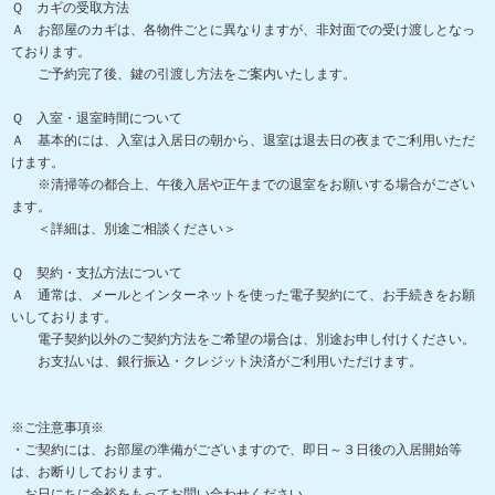
Ｑ カギの受取方法
Ａ お部屋のカギは、各物件ごとに異なりますが、非対面での受け渡しとなっ
ております。
ご予約完了後、鍵の引渡し方法をご案内いたします。
Ｑ 入室・退室時間について
Ａ 基本的には、入室は入居日の朝から、退室は退去日の夜までご利用いただ
けます。
※清掃等の都合上、午後入居や正午までの退室をお願いする場合がござい
ます。
＜詳細は、別途ご相談ください＞
Ｑ 契約・支払方法について
Ａ 通常は、メールとインターネットを使った電子契約にて、お手続きをお願
いしております。
電子契約以外のご契約方法をご希望の場合は、別途お申し付けください。
お支払いは、銀行振込・クレジット決済がご利用いただけます。
※ご注意事項※
・ご契約には、お部屋の準備がございますので、即日～３日後の入居開始等
は、お断りしております。
お日にちに余裕をもってお問い合わせください。