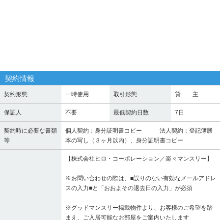
契約情報
契約形態
一時使用
取引形態
貸 主
保証人
不要
最低契約日数
7日
契約時に必要な書類
個人契約：身分証明書コピー 法人契約：登記簿謄
等
本の写し（３ヶ月以内）、身分証明書コピー
【株式会社ヒロ・コーポレーション／楽々マンスリー】
※お問い合わせの際は、■誤りのない有効なメールアドレ
スの入力■と「おおよその退去日の入力」が必須
※グッドマンスリー掲載物件より、お客様のご希望を踏
まえ、ご入居可能なお部屋をご案内いたします