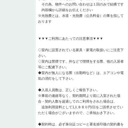
その為、物件へのお問い合わせは１回のみで結構です
内容欄から詳細をお伝えください
※光熱費とは、水道・光熱費（公共料金）の事を指して
おります
▼▼▼ご利用にあたっての注意事項▼▼▼
◇室内に設置されている家具・家電の取扱いにご注意下
さい。
◇室内は禁煙です。外などで喫煙をする際、他の入居者
等にご配慮下さい。
◆室内が無人になる際（出勤時など）は、エアコンや電
気の消灯をして下さい。
◆入居人員数は、正しくご報告下さい。
※事前の連絡等なく、契約期間より前に入室された場
合・契約人数を超過してのご利用をされた場合は、
追加利用賃料として1人８８０円/日をご請求させてい
ただく場合がございますので、ご承知おき下さい。
◆契約時は、必ず身分証コピーと署名捺印後の契約書を