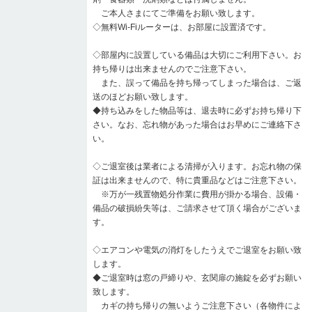
ご本人さまにてご準備をお願い致します。
◇無料Wi-Fiルーターは、お部屋に設置済です。
◇部屋内に設置している備品は大切にご利用下さい。お
持ち帰りは出来ませんのでご注意下さい。
また、誤って備品を持ち帰ってしまった場合は、ご返
送のほどお願い致します。
◆持ち込みをした物品等は、退去時に必ずお持ち帰り下
さい。なお、忘れ物があった場合はお早めにご連絡下さ
い。
◇ご退室後は業者による清掃が入ります。お忘れ物の保
証は出来ませんので、特に貴重品などはご注意下さい。
※万が一残置物処分作業に費用が掛かる場合、設備・
備品の破損紛失等は、ご請求させて頂く場合がございま
す。
◇エアコンや電気の消灯をしたうえでご退室をお願い致
します。
◆ご退室時は窓の戸締りや、玄関扉の施錠を必ずお願い
致します。
カギの持ち帰りの無いようご注意下さい（各物件によ