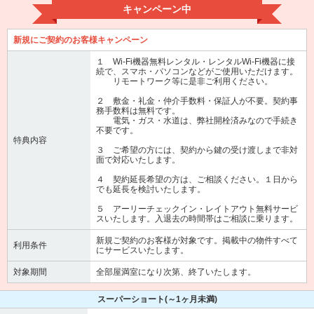
キャンペーン中
新規にご契約のお客様キャンペーン
１ Wi-Fi機器無料レンタル・レンタルWi-Fi機器に接
続で、スマホ・パソコンなどがご使用いただけます。
リモートワーク等に是非ご利用ください。
２ 敷金・礼金・仲介手数料・保証人が不要。契約事
務手数料は無料です。
電気・ガス・水道は、弊社開栓済みなので手続き
不要です。
特典内容
３ ご希望の方には、契約から鍵の受け渡しまで非対
面で対応いたします。
４ 契約延長希望の方は、ご相談ください。１日から
でも延長を検討いたします。
５ アーリーチェックイン・レイトアウト無料サービ
スいたします。入退去の時間帯はご相談に乗ります。
新規ご契約のお客様が対象です。掲載中の物件すべて
利用条件
にサービスいたします。
対象期間
全部屋満室になり次第、終了いたします。
スーパーショート
(～1ヶ月未満)