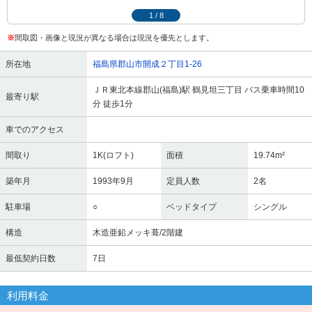
1
/
8
※
間取図・画像と現況が異なる場合は現況を優先とします。
所在地
福島県郡山市開成２丁目1-26
ＪＲ東北本線郡山(福島)駅 鶴見坦三丁目 バス乗車時間10
最寄り駅
分 徒歩1分
車でのアクセス
間取り
1K(ロフト)
面積
19.74m²
築年月
1993年9月
定員人数
2名
駐車場
○
ベッドタイプ
シングル
構造
木造亜鉛メッキ葺/2階建
最低契約日数
7日
利用料金