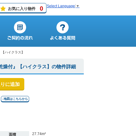
Select Language
▼
0
お気に入り物件
』【ハイクラス】
室乾燥付』【ハイクラス】の物件詳細
入りに追加
↓地図はこちらから
27.74m²
面積