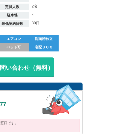
2名
定員人数
×
駐車場
30日
最低契約日数
エアコン
洗面所独立
ペット可
宅配ＢＯＸ
問い合わせ（無料）
377
用窓口です。