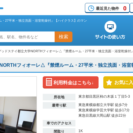
0
最近見た物件
ム・27平米・独立洗面・浴室乾燥付』【ハイクラス】のマン
検索
グッドステイ都立大学NORTHフィオーレ△『禁煙ルーム・27平米・独立洗面・浴室乾燥付
NORTHフィオーレ△『禁煙ルーム・27平米・独立洗面・浴
お気に
利用料金はこちら↓
東京都目黒区柿の木坂１丁目5-3
所在地
東急東横線都立大学駅 徒歩7分
最寄り駅
東急東横線学芸大学駅 徒歩17分
東急目黒線大岡山駅 徒歩22分
車でのアクセス
1K
間取り