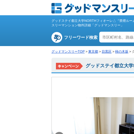
グッドステイ都立大学NORTHフィオーレ△『禁煙ルー
スリーマンション物件詳細「グッドマンスリー」
フリーワード検索
グッドマンスリーTOP
>
東京都
>
目黒区
>
柿の木坂
>
グッドステイ都立大学