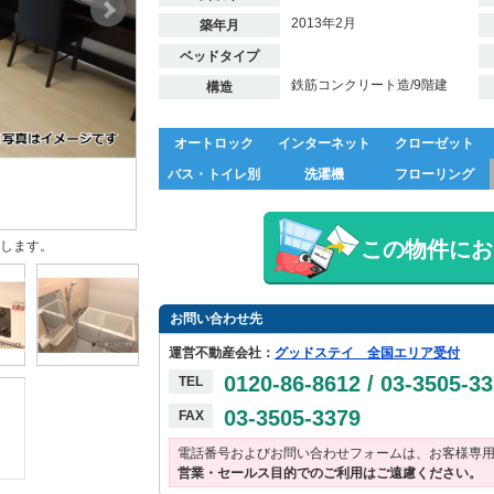
2013年2月
築年月
ベッドタイプ
鉄筋コンクリート造/9階建
構造
オートロック
インターネット
クローゼット
バス・トイレ別
洗濯機
フローリング
この物件にお
します。
お問い合わせ先
運営不動産会社：
グッドステイ 全国エリア受付
0120-86-8612 / 03-3505-3
TEL
03-3505-3379
FAX
電話番号およびお問い合わせフォームは、お客様専
営業・セールス目的でのご利用はご遠慮ください。