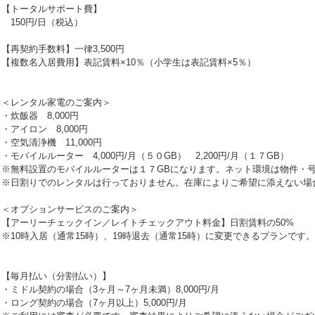
【トータルサポート費】
150円/日（税込）
【再契約手数料】一律3,500円
【複数名入居費用】表記賃料×10％（小学生は表記賃料×5％）
＜レンタル家電のご案内＞
・炊飯器 8,000円
・アイロン 8,000円
・空気清浄機 11,000円
・モバイルルーター 4,000円/月（５０GB） 2,200円/月（１７GB）
※無料設置のモバイルルーターは１７GBになります。ネット環境は物件・
※日割りでのレンタルは行っておりません。在庫によりご希望に添えない場
＜オプションサービスのご案内＞
【アーリーチェックイン／レイトチェックアウト料金】日割賃料の50%
※10時入居（通常15時）、19時退去（通常15時）に変更できるプランです。
【毎月払い（分割払い）】
・ミドル契約の場合（3ヶ月～7ヶ月未満）8,000円/月
・ロング契約の場合（7ヶ月以上）5,000円/月