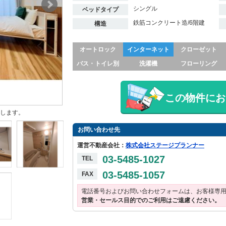
シングル
ベッドタイプ
鉄筋コンクリート造/6階建
構造
オートロック
インターネット
クローゼット
バス・トイレ別
洗濯機
フローリング
この物件にお
します。
お問い合わせ先
運営不動産会社：
株式会社ステージプランナー
03-5485-1027
TEL
03-5485-1057
FAX
電話番号およびお問い合わせフォームは、お客様専
営業・セールス目的でのご利用はご遠慮ください。