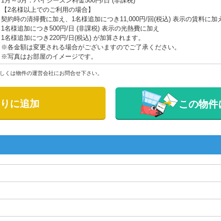
1月～5月：ハイシーズン料金500円/日 (非課税)
【2名様以上でのご利用の場合】
契約時の清掃費に加え、1名様追加につき11,000円/回(税込) 表示の賃料に加
1名様追加につき500円/日 (非課税) 表示の光熱費に加え
1名様追加につき220円/日(税込) が加算されます。
※各金額は変更される場合がございますのでご了承ください。
※写真はお部屋のイメージです。
しくは物件の運営会社にお問合せ下さい。
りに追加
この物件