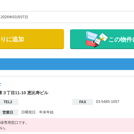
2026年03月07日
りに追加
この物件
ー
東３丁目11-10 恵比寿ビル
03-5485-1057
TEL2
FAX
日曜祝日、年末年始
営業日
客様専用窓口です。
さい。