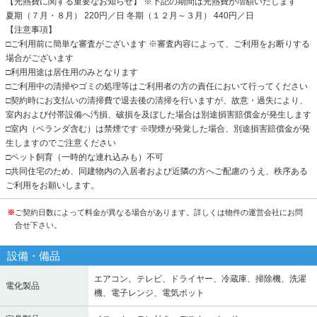
【光熱費に関する重要なお知らせ】 ※下記の期間は光熱費が増額いたします
夏期（７月・８月） 220円／日 冬期（１２月～３月） 440円／日
【注意事項】
□ご利用前に簡単な審査がございます ※審査内容によって、ご利用をお断りする
場合がございます
□利用用途は居住用のみとなります
□ご利用中の清掃やゴミの処理等はご利用者の方の責任において行ってください
□契約時にお支払いの清掃費で退去後の清掃を行いますが、故意・過失により、
室内および付帯設備へ汚損、破損を及ぼした場合は別途損害賠償金が発生します
□室内（ベランダ含む）は禁煙です ※喫煙が発覚した場合、別途損害賠償金が発
生しますのでご注意ください
□ペット飼育（一時的な連れ込みも）不可
□共同住宅のため、同建物内の入居者および近隣の方へご配慮のうえ、秩序ある
ご利用をお願いします。
※
ご契約日数によって料金が異なる場合があります。詳しくは物件の運営会社にお問
合せ下さい。
設備・備品
エアコン、テレビ、ドライヤー、冷蔵庫、掃除機、洗濯
電化製品
機、電子レンジ、電気ポット