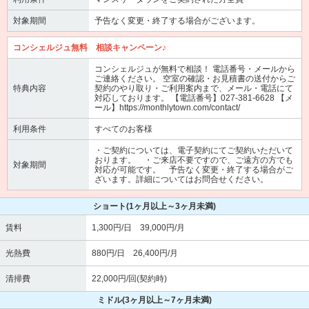
対象期間
予告なく変更・終了する場合がございます。
コンシェルジュ無料 相談キャンペーン♪
コンシェルジュが無料で相談！ 電話番号・メールから
ご連絡ください。 空室の確認・お見積書の送付からご
特典内容
契約のやり取り・ご利用案内まで、メール・電話にて
対応しております。 【電話番号】027-381-6628 【メ
ール】https://monthlytown.com/contact/
利用条件
すべてのお客様
・ご契約については、電子契約にてご契約いただいて
おります。 ・ご来店不要ですので、ご遠方の方でも
対象期間
対応が可能です。 予告なく変更・終了する場合がご
ざいます。詳細についてはお問合せください。
ショート
(1ヶ月以上～3ヶ月未満)
賃料
1,300円/日 39,000円/月
光熱費
880円/日 26,400円/月
清掃費
22,000円/回(契約時)
ミドル
(3ヶ月以上～7ヶ月未満)