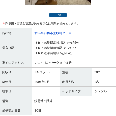
1
/
8
※
間取図・画像と現況が異なる場合は現況を優先とします。
所在地
群馬県前橋市荒牧町２丁目
ＪＲ上越線群馬総社駅 徒歩29分
最寄り駅
ＪＲ上越線新前橋駅 徒歩67分
ＪＲ両毛線前橋駅 徒歩64分
車でのアクセス
ジョイホンパークまで８分
間取り
1K(ロフト)
面積
28m²
築年月
1996年3月
定員人数
1名
駐車場
○
ベッドタイプ
シングル
構造
鉄骨造/3階建
最低契約日数
30日