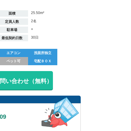
25.50m²
面積
2名
定員人数
×
駐車場
30日
最低契約日数
エアコン
洗面所独立
ペット可
宅配ＢＯＸ
問い合わせ（無料）
809