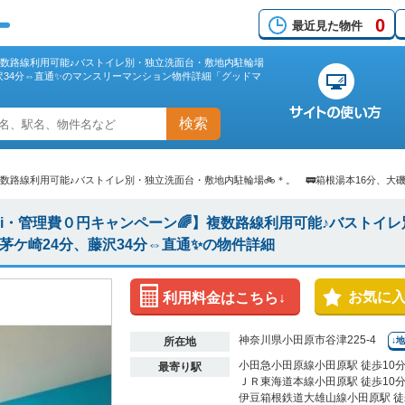
0
最近見た物件
】複数路線利用可能♪バストイレ別・独立洗面台・敷地内駐輪場
、藤沢34分⇔直通✨のマンスリーマンション物件詳細「グッドマ
検索
】複数路線利用可能♪バストイレ別・独立洗面台・敷地内駐輪場🚲＊。 🚃箱根湯本16分、大磯
WiFi・管理費０円キャンペーン🌈】複数路線利用可能♪バストイ
、茅ケ崎24分、藤沢34分⇔直通✨の物件詳細
お気に
利用料金はこちら↓
神奈川県小田原市谷津225-4
所在地
↓
小田急小田原線小田原駅 徒歩10
最寄り駅
ＪＲ東海道本線小田原駅 徒歩10
伊豆箱根鉄道大雄山線小田原駅 徒