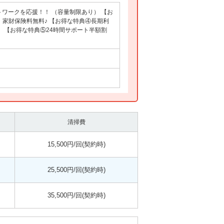
ートワークを応援！！ （容量制限あり） 【お
 家財保険料無料♪ 【お得な特典④長期利
） 【お得な特典⑤24時間サポート半額割
清掃費
15,500円/回(契約時)
25,500円/回(契約時)
35,500円/回(契約時)