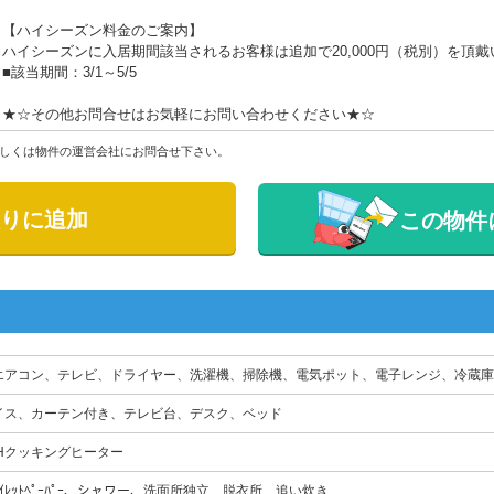
【ハイシーズン料金のご案内】
ハイシーズンに入居期間該当されるお客様は追加で20,000円（税別）を頂
■該当期間：3/1～5/5
★☆その他お問合せはお気軽にお問い合わせください★☆
しくは物件の運営会社にお問合せ下さい。
りに追加
この物件
エアコン、テレビ、ドライヤー、洗濯機、掃除機、電気ポット、電子レンジ、冷蔵庫
イス、カーテン付き、テレビ台、デスク、ベッド
IHクッキングヒーター
ﾄｲﾚｯﾄﾍﾟｰﾊﾟｰ、シャワー、洗面所独立、脱衣所、追い炊き