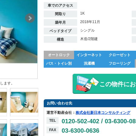
車でのアクセス
1K
間取り
2018年11月
築年月
シングル
ベッドタイプ
木造/2階建
構造
オートロック
インターネット
クローゼット
バス・トイレ別
洗濯機
フローリング
この物件にお
します。
お問い合わせ先
運営不動産会社：
株式会社新日本コンサルティング
0120-502-402 / 03-6300-0
TEL
03-6300-0636
FAX