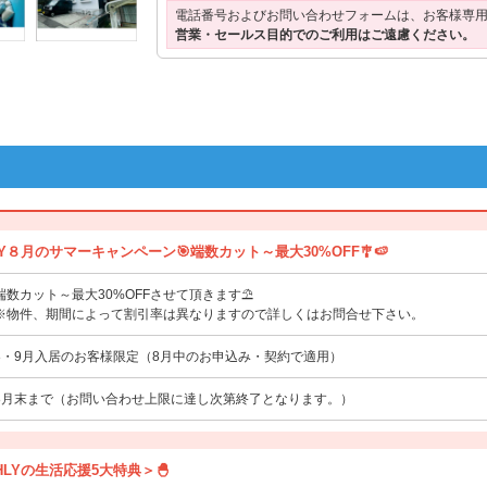
電話番号およびお問い合わせフォームは、お客様専
営業・セールス目的でのご利用はご遠慮ください。
HLY８月のサマーキャンペーン🎯端数カット～最大30%OFF🎐🍉
端数カット～最大30%OFFさせて頂きます⛱️
※物件、期間によって割引率は異なりますので詳しくはお問合せ下さい。
8・9月入居のお客様限定（8月中のお申込み・契約で適用）
8月末まで（お問い合わせ上限に達し次第終了となります。）
THLYの生活応援5大特典＞🐣