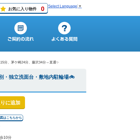
Select Language
▼
0
お気に入り物件
15分、茅ケ崎24分、藤沢34分⇔直通✨
レ別・独立洗面台・敷地内駐輪場🚲
入りに追加
地図はこちらから
分
分
歩10分