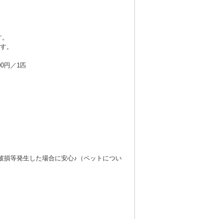
す。
ます。
0円／1匹
破損等発生した場合に安心♪（ペットについ