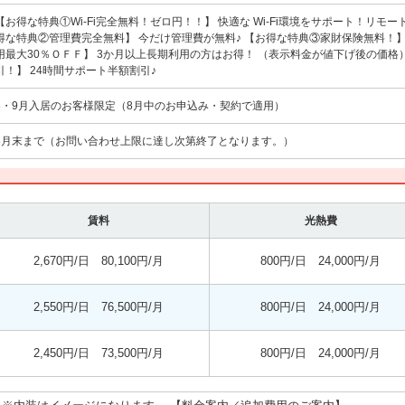
【お得な特典①Wi-Fi完全無料！ゼロ円！！】 快適な Wi-Fi環境をサポート！リモ
得な特典②管理費完全無料】 今だけ管理費が無料♪ 【お得な特典③家財保険無料！】
用最大30％ＯＦＦ】 3か月以上長期利用の方はお得！ （表示料金が値下げ後の価格
引！】 24時間サポート半額割引♪
8・9月入居のお客様限定（8月中のお申込み・契約で適用）
8月末まで（お問い合わせ上限に達し次第終了となります。）
賃料
光熱費
2,670円/日 80,100円/月
800円/日 24,000円/月
2,550円/日 76,500円/月
800円/日 24,000円/月
2,450円/日 73,500円/月
800円/日 24,000円/月