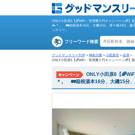
ONLY小田原6【🌈WiFi・管理費０円キャンペーン
🚲＊。 🚃箱根湯本16分、大磯15分、茅ケ崎24分
ンスリー」
フリーワード検索
グッドマンスリーTOP
>
神奈川県
>
小田原市
>
谷津
>
ONLY小田原6【🌈WiFi・管理費０円キャンペーン
ONLY小田原6【🌈
＊。 🚃箱根湯本16分、大磯15分