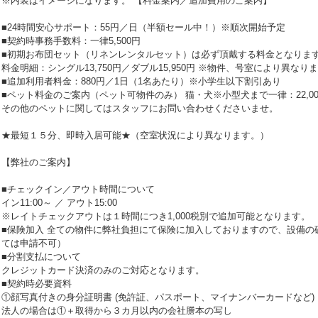
※内装はイメージになります。 【料金案内／追加費用のご案内】
■24時間安心サポート：55円／日（半額セール中！）※順次開始予定
■契約時事務手数料：一律5,500円
■初期お布団セット（リネンレンタルセット）は必ず頂戴する料金となりま
料金明細：シングル13,750円／ダブル15,950円 ※物件、号室により異なり
■追加利用者料金：880円／1日（1名あたり）※小学生以下割引あり
■ペット料金のご案内（ペット可物件のみ） 猫・犬※小型犬まで一律：22,00
その他のペットに関してはスタッフにお問い合わせくださいませ。
★最短１５分、即時入居可能★（空室状況により異なります。）
【弊社のご案内】
■チェックイン／アウト時間について
イン11:00～ ／ アウト15:00
※レイトチェックアウトは１時間につき1,000税別で追加可能となります。
■保険加入 全ての物件に弊社負担にて保険に加入しておりますので、設備の
ては申請不可）
■分割支払について
クレジットカード決済のみのご対応となります。
■契約時必要資料
①顔写真付きの身分証明書 (免許証、パスポート、マイナンバーカードなど)
法人の場合は①＋取得から３カ月以内の会社謄本の写し