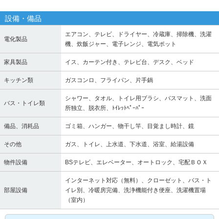
設備・備品
エアコン、テレビ、ドライヤー、冷蔵庫、掃除機、洗濯
電化製品
機、炊飯ジャー、電子レンジ、電気ポット
家具製品
イス、カーテン付き、テレビ台、デスク、ベッド
キッチン類
ガスコンロ、フライパン、片手鍋
シャワー、タオル、トイレ用ブラシ、バスマット、洗面
バス・トイレ類
所独立、脱衣所、ﾄｲﾚｯﾄﾍﾟｰﾊﾟｰ
備品、消耗品
ゴミ箱、ハンガー、物干し竿、目覚まし時計、鏡
その他
ガス、トイレ、上水道、下水道、浴室、給湯設備
物件設備
BSテレビ、エレベーター、オートロック、宅配ＢＯＸ
インターネット対応（無料）、クローゼット、バス・ト
部屋設備
イレ別、冷暖房完備、洗浄機能付き便座、洗濯機置場
（室内）