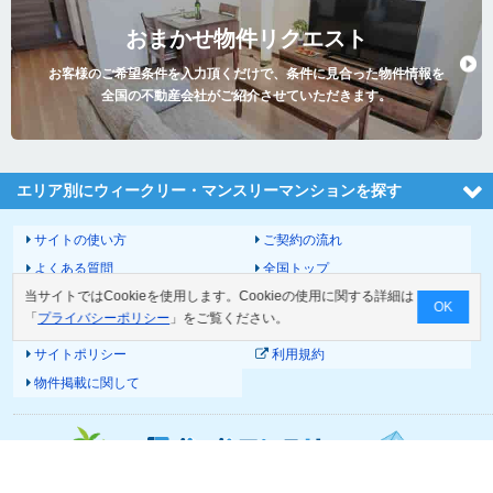
おまかせ物件リクエスト
お客様のご希望条件を入力頂くだけで、条件に見合った物件情報を
全国の不動産会社がご紹介させていただきます。
エリア別にウィークリー・マンスリーマンションを探す
サイトの使い方
ご契約の流れ
よくある質問
全国トップ
当サイトではCookieを使用します。Cookieの使用に関する詳細は
サイトマップ
運営会社
OK
「
プライバシーポリシー
」をご覧ください。
お問い合わせ
個人情報の取扱いについて
サイトポリシー
利用規約
物件掲載に関して
© 2026 Good-com Inc.
All Rights Reserved.