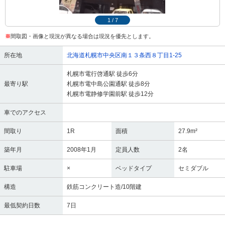
1
/
7
※
間取図・画像と現況が異なる場合は現況を優先とします。
所在地
北海道札幌市中央区南１３条西８丁目1-25
札幌市電行啓通駅 徒歩6分
最寄り駅
札幌市電中島公園通駅 徒歩8分
札幌市電静修学園前駅 徒歩12分
車でのアクセス
間取り
1R
面積
27.9m²
築年月
2008年1月
定員人数
2名
駐車場
×
ベッドタイプ
セミダブル
構造
鉄筋コンクリート造/10階建
最低契約日数
7日