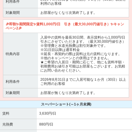
利用条件
利用のお客様
対象期間
お部屋がなくなり次第終了します。
🎉即割✨期間限定✨賃料1,000円/日 引き（最大30,000円値引き）✨キャン
ペーン2🎉
入居中の賃料を最長30日間、表示賃料から1,000円/日
引きにさせていただきます。（最大30,000円値引き）
※管理費と水道光熱費は割引対象外です。
※31日目以降は通常料金
特典内容
※延長・再契約の際は賃料は元の賃料になります。
※他のキャンペーンとの併用はできません。
★ご希望の入居日・期間に応じて、他にも賃料半額・
初期費用お値引き可能はお部屋もございます。お気軽
にお問い合わせください。
2026年8月31日までに入居可能な１か月（30日）以上
利用条件
ご利用のお客様
対象期間
お部屋が無くなり次第終了します。
スーパーショート
(～1ヶ月未満)
賃料
3,630円/日
光熱費
880円/日