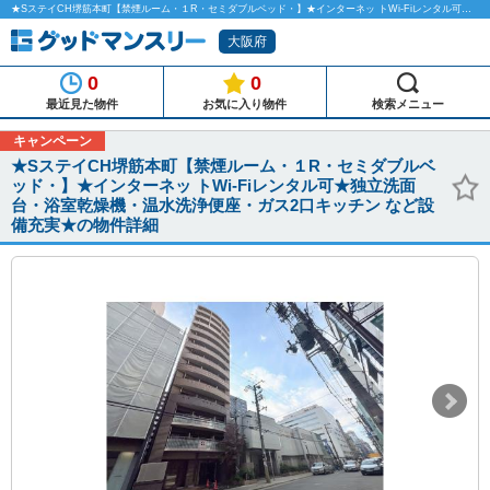
★SステイCH堺筋本町【禁煙ルーム・１R・セミダブルベッド・】★インターネッ トWi-Fiレンタル可★独立洗面台・浴室乾燥機・温水洗浄便座・ガス2口キッチン など設備充実★のマンスリーマンション物件詳細「グッドマンスリー」
大阪府
0
0
最近見た物件
お気に入り物件
検索メニュー
キャンペーン
★SステイCH堺筋本町【禁煙ルーム・１R・セミダブルベ
ッド・】★インターネッ トWi-Fiレンタル可★独立洗面
台・浴室乾燥機・温水洗浄便座・ガス2口キッチン など設
備充実★の物件詳細