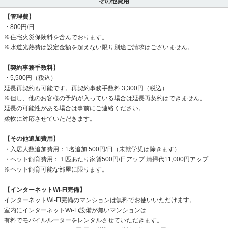
その他費用
【管理費】
・800円/日
※住宅火災保険料を含んでおります。
※水道光熱費は設定金額を超えない限り別途ご請求はございません。
【契約事務手数料】
・5,500円（税込）
延長再契約も可能です。再契約事務手数料 3,300円（税込）
※但し、他のお客様の予約が入っている場合は延長再契約はできません。
延長の可能性がある場合は事前にご連絡ください。
柔軟に対応させていただきます。
【その他追加費用】
・入居人数追加費用：1名追加 500円/日（未就学児は除きます）
・ペット飼育費用：１匹あたり家賃500円/日アップ 清掃代11,000円アップ
※ペット飼育可能な部屋に限ります。
【インターネットWi-Fi完備】
インターネットWi-Fi完備のマンションは無料でお使いいただけます。
室内にインターネットWi-Fi設備が無いマンションは
有料でモバイルルーターをレンタルさせていただきます。