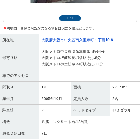
1
/
7
※
間取図・画像と現況が異なる場合は現況を優先とします。
所在地
大阪府大阪市中央区南久宝寺町１丁目10-8
大阪メトロ中央線堺筋本町駅 徒歩4分
最寄り駅
大阪メトロ堺筋線長堀橋駅 徒歩8分
大阪メトロ御堂筋線本町駅 徒歩11分
車でのアクセス
間取り
1K
面積
27.15m²
築年月
2005年10月
定員人数
2名
駐車場
×
ベッドタイプ
セミダブル
構造
鉄筋コンクリート造/13階建
最低契約日数
7日