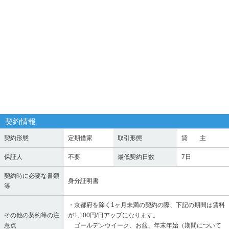
契約情報
契約形態
定期借家
取引形態
貸 主
保証人
不要
最低契約日数
7日
契約時に必要な書類
身分証明書
等
・京都府を除く1ヶ月未満の契約の際、下記の期間は賃料
その他の契約等の注
が1,100円/日アップになります。
意点
ゴールデンウイーク、お盆、年末年始（期間について