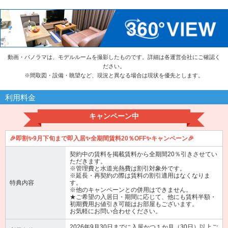
動画・パノラマは、モデルルームを撮影したものです。詳細は各運営会社にご確認く
ださい。
※
間取図・設備・眺望など、現況と異なる場合は現状を優先とします。
利用料金
キャンペーン中
🎉即割✨9月下旬まで即入居✨全期間賃料20％OFF✨キャンペーン🎉
契約中の賃料を掲載賃料から全期間20％引きさせてい
ただきます。
※管理費と水道光熱費は割引対象外です。
※延長・再契約の際は賃料の割引適用はなくなりま
特典内容
す。
※他のキャンペーンとの併用はできません。
★ご希望の入居日・期間に応じて、他にも賃料半額・
初期費用お値引き可能はお部屋もございます。
お気軽にお問い合わせください。
2026年9月30日までに入居かつ１か月（30日）以上ご