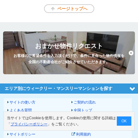
ページトップへ
おまかせ物件リクエスト
お客様のご希望条件を入力頂くだけで、条件に見合った物件情報を
全国の不動産会社がご紹介させていただきます。
エリア別にウィークリー・マンスリーマンションを探す
サイトの使い方
ご契約の流れ
よくある質問
全国トップ
当サイトではCookieを使用します。Cookieの使用に関する詳細は
サイトマップ
運営会社
OK
「
プライバシーポリシー
」をご覧ください。
お問い合わせ
個人情報の取扱いについて
サイトポリシー
利用規約