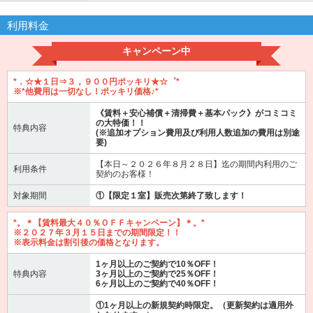
利用料金
キャンペーン中
*．☆★１日⇒３，９００円ポッキリ★☆゜*
※*他費用は一切なし！ポッキリ価格♪*
《賃料＋安心補償＋清掃費＋基本パック》がコミコミ
の大特価！！
特典内容
(※追加オプション費用及び利用人数追加の費用は別途
要)
【本日～２０２６年８月２８日】迄の期間内利用のご
利用条件
契約のお客様！
対象期間
①【限定１室】販売次第終了致します！
*。＊【賃料最大４０％ＯＦＦキャンペーン】＊。*
※２０２７年３月１５日までの期間限定！！
※表示料金は割引後の価格となります。
1ヶ月以上のご契約で10％OFF！
特典内容
3ヶ月以上のご契約で25％OFF！
6ヶ月以上のご契約で40％OFF！
①1ヶ月以上の新規契約時限定。（更新契約は適用外