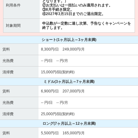
となります。）
利用条件
②お支払いは一括払いのみ適用されます。
③8月手続き限定。
④2027年3月15日までのご退出限定。
申込数が一定数に達し次第、予告なくキャンペーンを
対象期間
終了します。
ショート
(1ヶ月以上～3ヶ月未満)
賃料
8,300円/日 249,000円/月
光熱費
-- 円/日 -- 円/月
清掃費
15,000円/回(契約時)
ミドル
(3ヶ月以上～7ヶ月未満)
賃料
6,900円/日 207,000円/月
光熱費
-- 円/日 -- 円/月
清掃費
25,000円/回(契約時)
ロング
(7ヶ月以上～12ヶ月未満)
賃料
5,500円/日 165,000円/月