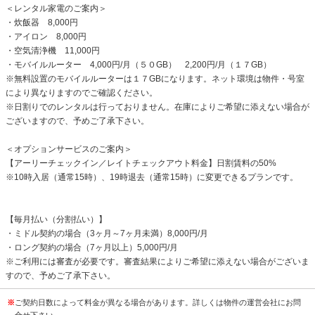
＜レンタル家電のご案内＞
・炊飯器 8,000円
・アイロン 8,000円
・空気清浄機 11,000円
・モバイルルーター 4,000円/月（５０GB） 2,200円/月（１７GB）
※無料設置のモバイルルーターは１７GBになります。ネット環境は物件・号室
により異なりますのでご確認ください。
※日割りでのレンタルは行っておりません。在庫によりご希望に添えない場合が
ございますので、予めご了承下さい。
＜オプションサービスのご案内＞
【アーリーチェックイン／レイトチェックアウト料金】日割賃料の50%
※10時入居（通常15時）、19時退去（通常15時）に変更できるプランです。
【毎月払い（分割払い）】
・ミドル契約の場合（3ヶ月～7ヶ月未満）8,000円/月
・ロング契約の場合（7ヶ月以上）5,000円/月
※ご利用には審査が必要です。審査結果によりご希望に添えない場合がございま
すので、予めご了承下さい。
※
ご契約日数によって料金が異なる場合があります。詳しくは物件の運営会社にお問