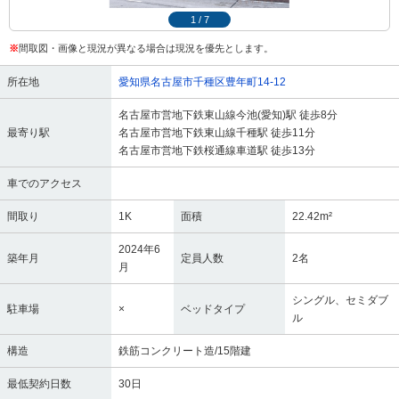
1
/
7
※
間取図・画像と現況が異なる場合は現況を優先とします。
所在地
愛知県名古屋市千種区豊年町14-12
名古屋市営地下鉄東山線今池(愛知)駅 徒歩8分
最寄り駅
名古屋市営地下鉄東山線千種駅 徒歩11分
名古屋市営地下鉄桜通線車道駅 徒歩13分
車でのアクセス
間取り
1K
面積
22.42m²
2024年6
築年月
定員人数
2名
月
シングル、セミダブ
駐車場
×
ベッドタイプ
ル
構造
鉄筋コンクリート造/15階建
最低契約日数
30日