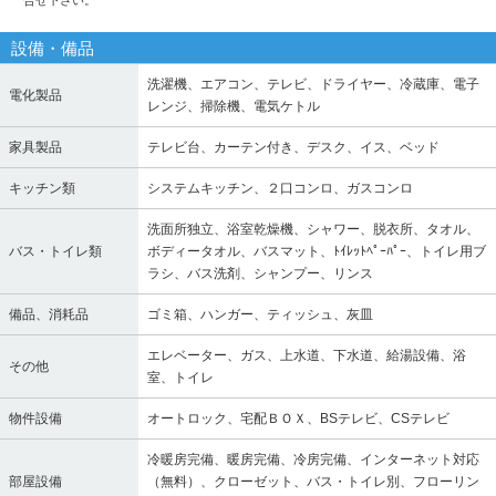
合せ下さい。
設備・備品
洗濯機、エアコン、テレビ、ドライヤー、冷蔵庫、電子
電化製品
レンジ、掃除機、電気ケトル
家具製品
テレビ台、カーテン付き、デスク、イス、ベッド
キッチン類
システムキッチン、２口コンロ、ガスコンロ
洗面所独立、浴室乾燥機、シャワー、脱衣所、タオル、
バス・トイレ類
ボディータオル、バスマット、ﾄｲﾚｯﾄﾍﾟｰﾊﾟｰ、トイレ用ブ
ラシ、バス洗剤、シャンプー、リンス
備品、消耗品
ゴミ箱、ハンガー、ティッシュ、灰皿
エレベーター、ガス、上水道、下水道、給湯設備、浴
その他
室、トイレ
物件設備
オートロック、宅配ＢＯＸ、BSテレビ、CSテレビ
冷暖房完備、暖房完備、冷房完備、インターネット対応
部屋設備
（無料）、クローゼット、バス・トイレ別、フローリン