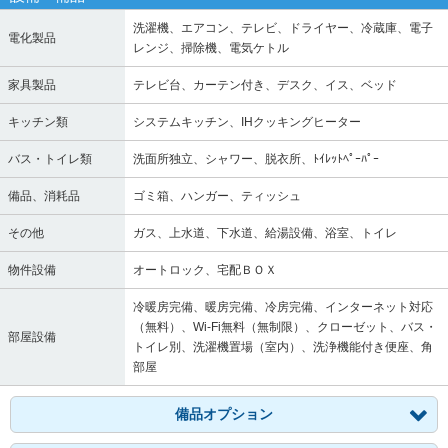
洗濯機、エアコン、テレビ、ドライヤー、冷蔵庫、電子
電化製品
レンジ、掃除機、電気ケトル
家具製品
テレビ台、カーテン付き、デスク、イス、ベッド
キッチン類
システムキッチン、IHクッキングヒーター
バス・トイレ類
洗面所独立、シャワー、脱衣所、ﾄｲﾚｯﾄﾍﾟｰﾊﾟｰ
備品、消耗品
ゴミ箱、ハンガー、ティッシュ
その他
ガス、上水道、下水道、給湯設備、浴室、トイレ
物件設備
オートロック、宅配ＢＯＸ
冷暖房完備、暖房完備、冷房完備、インターネット対応
（無料）、Wi-Fi無料（無制限）、クローゼット、バス・
部屋設備
トイレ別、洗濯機置場（室内）、洗浄機能付き便座、角
部屋
備品オプション