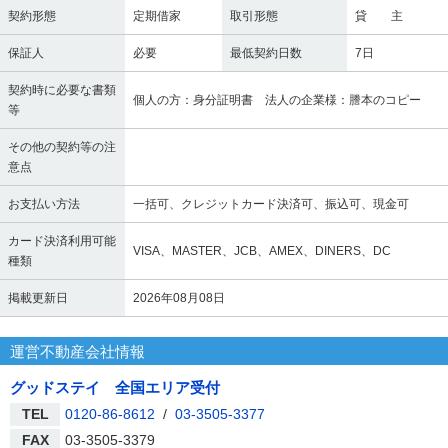
契約形態
定期借家
取引形態
貸 主
保証人
必要
最低契約日数
7日
契約時に必要な書類
個人の方：身分証明書 法人の企業様：謄本のコピー
等
その他の契約等の注
意点
お支払い方法
一括可、クレジットカード決済可、振込可、現金可
カード決済利用可能
VISA、MASTER、JCB、AMEX、DINERS、DC
種類
掲載更新日
2026年08月08日
運営不動産会社情報
グッドステイ 全国エリア受付
TEL
0120-86-8612
/
03-3505-3377
FAX
03-3505-3379