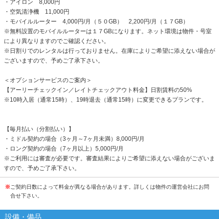
・アイロン 8,000円
・空気清浄機 11,000円
・モバイルルーター 4,000円/月（５０GB） 2,200円/月（１７GB）
※無料設置のモバイルルーターは１７GBになります。ネット環境は物件・号室
により異なりますのでご確認ください。
※日割りでのレンタルは行っておりません。在庫によりご希望に添えない場合が
ございますので、予めご了承下さい。
＜オプションサービスのご案内＞
【アーリーチェックイン／レイトチェックアウト料金】日割賃料の50%
※10時入居（通常15時）、19時退去（通常15時）に変更できるプランです。
【毎月払い（分割払い）】
・ミドル契約の場合（3ヶ月～7ヶ月未満）8,000円/月
・ロング契約の場合（7ヶ月以上）5,000円/月
※ご利用には審査が必要です。審査結果によりご希望に添えない場合がございま
すので、予めご了承下さい。
※
ご契約日数によって料金が異なる場合があります。詳しくは物件の運営会社にお問
合せ下さい。
設備・備品