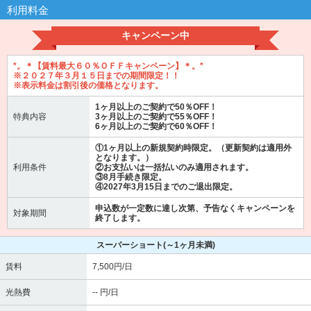
利用料金
キャンペーン中
*。＊【賃料最大６０％ＯＦＦキャンペーン】＊。*
※２０２７年３月１５日までの期間限定！！
※表示料金は割引後の価格となります。
1ヶ月以上のご契約で50％OFF！
特典内容
3ヶ月以上のご契約で55％OFF！
6ヶ月以上のご契約で60％OFF！
①1ヶ月以上の新規契約時限定。（更新契約は適用外
となります。）
利用条件
②お支払いは一括払いのみ適用されます。
③8月手続き限定。
④2027年3月15日までのご退出限定。
申込数が一定数に達し次第、予告なくキャンペーンを
対象期間
終了します。
スーパーショート
(～1ヶ月未満)
賃料
7,500円/日
光熱費
-- 円/日