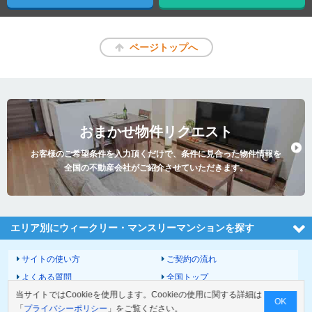
ページトップへ
おまかせ物件リクエスト
お客様のご希望条件を入力頂くだけで、条件に見合った物件情報を
全国の不動産会社がご紹介させていただきます。
エリア別にウィークリー・マンスリーマンションを探す
サイトの使い方
ご契約の流れ
よくある質問
全国トップ
当サイトではCookieを使用します。Cookieの使用に関する詳細は
サイトマップ
運営会社
OK
「
プライバシーポリシー
」をご覧ください。