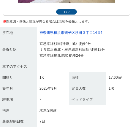
1
/
7
※
間取図・画像と現況が異なる場合は現況を優先とします。
所在地
神奈川県横浜市磯子区杉田３丁目14-54
京急本線杉田(神奈川)駅 徒歩4分
最寄り駅
ＪＲ京浜東北・根岸線新杉田駅 徒歩12分
京急本線屏風浦駅 徒歩24分
車でのアクセス
間取り
1K
面積
17.60m²
築年月
2025年9月
定員人数
1名
駐車場
×
ベッドタイプ
構造
木造/2階建
最低契約日数
7日