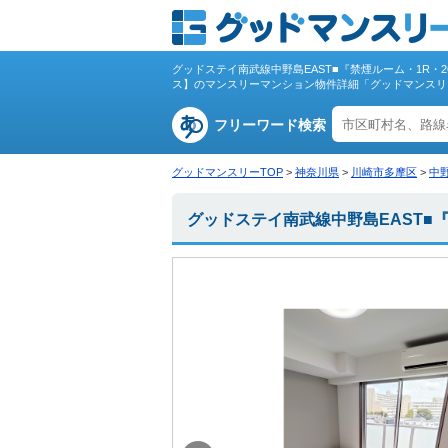
グッドステイ南武線中野島EAST■『禁煙ルーム・1R・2
ス】のマンスリーマンション物件詳細「グッドマンスリ
フリーワード検索
グッドマンスリーTOP
>
神奈川県
>
川崎市多摩区
>
中
グッドステイ南武線中野島EAST■