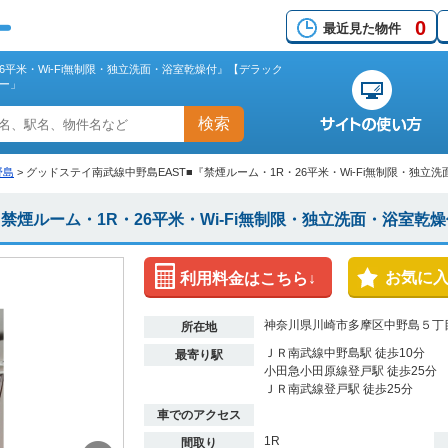
0
最近見た物件
6平米・Wi-Fi無制限・独立洗面・浴室乾燥付』【デラック
ー」
検索
野島
>
グッドステイ南武線中野島EAST■『禁煙ルーム・1R・26平米・Wi-Fi無制限・独
『禁煙ルーム・1R・26平米・Wi-Fi無制限・独立洗面・浴室
お気に
利用料金はこちら↓
神奈川県川崎市多摩区中野島５丁目
所在地
ＪＲ南武線中野島駅 徒歩10分
最寄り駅
小田急小田原線登戸駅 徒歩25分
ＪＲ南武線登戸駅 徒歩25分
車でのアクセス
1R
間取り