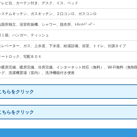
テレビ台、カーテン付き、デスク、イス、ベッド
システムキッチン、ガスキッチン、２口コンロ、ガスコンロ
洗面所独立、浴室乾燥機、シャワー、脱衣所、ﾄｲﾚｯﾄﾍﾟｰﾊﾟｰ
ゴミ箱、ハンガー、ティッシュ
エレベーター、ガス、上水道、下水道、給湯設備、浴室、トイレ、分譲タイプ
オートロック、宅配ＢＯＸ
冷暖房完備、暖房完備、冷房完備、インターネット対応（無料）、Wi-Fi無料（無
ング、洗濯機置場（室内）、洗浄機能付き便座
こちらをクリック
こちらをクリック