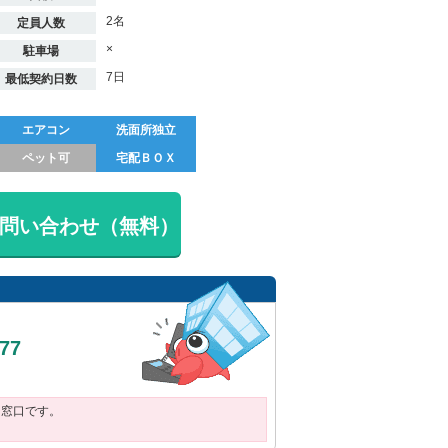
2名
定員人数
×
駐車場
7日
最低契約日数
エアコン
洗面所独立
ペット可
宅配ＢＯＸ
問い合わせ（無料）
377
用窓口です。