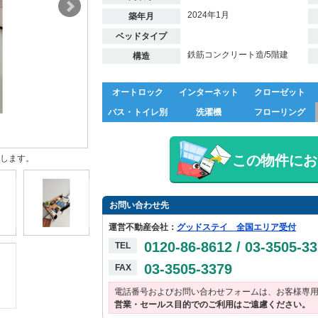
2024年1月
築年月
ベッドタイプ
鉄筋コンクリート造/5階建
構造
オートロック
インターネット
クローゼット
バス・トイレ別
洗濯機
フローリング
この物件にお
します。
お問い合わせ先
運営不動産会社：
グッドステイ 全国エリア受付
0120-86-8612 / 03-3505-3
TEL
03-3505-3379
FAX
電話番号およびお問い合わせフォームは、お客様専
営業・セールス目的でのご利用はご遠慮ください。