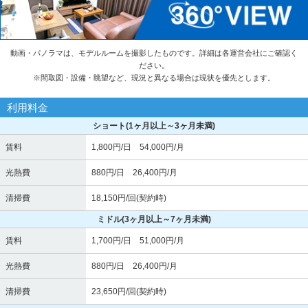
動画・パノラマは、モデルルームを撮影したものです。詳細は各運営会社にご確認く
ださい。
※
間取図・設備・眺望など、現況と異なる場合は現状を優先とします。
利用料金
ショート
(1ヶ月以上～3ヶ月未満)
賃料
1,800円/日 54,000円/月
光熱費
880円/日 26,400円/月
清掃費
18,150円/回(契約時)
ミドル
(3ヶ月以上～7ヶ月未満)
賃料
1,700円/日 51,000円/月
光熱費
880円/日 26,400円/月
清掃費
23,650円/回(契約時)