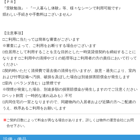
【ＰＲ】
『受験勉強』・『一人暮らし体験』等、様々なシーンで利用可能です♪
煩わしい手続きや手数料はございません♪
【注意事項】
□ご利用に当たっては簡単な審査がございます
※審査によって、ご利用をお断りする場合がございます
□住居用として利用することを主な目的とした一時賃貸借契約を締結することに
なります □ご利用中の清掃やゴミの処理等はご利用者の方の責任において行って
ください
□契約時いただく清掃費で退去後の清掃を行いますが、故意・過失により、室内
および付帯設備へ汚損、破損を及ぼした場合は別途損害賠償金が発生します
□室内（ベランダ含む）は禁煙です
※喫煙が発覚した場合、別途多額の損害賠償金が発生しますのでご注意ください
□ペット飼育（一時的な連れ込みも）不可
□共同住宅の一室となりますので、同建物内の入居者および近隣の方へご配慮の
うえ、秩序あるご利用をお願いします
※
ご契約日数によって料金が異なる場合があります。詳しくは物件の運営会社にお問
合せ下さい。
設備・備品