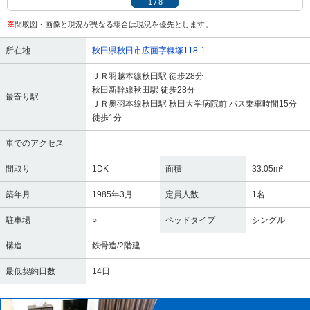
1
/
8
※
間取図・画像と現況が異なる場合は現況を優先とします。
所在地
秋田県秋田市広面字糠塚118-1
ＪＲ羽越本線秋田駅 徒歩28分
秋田新幹線秋田駅 徒歩28分
最寄り駅
ＪＲ奥羽本線秋田駅 秋田大学病院前 バス乗車時間15分
徒歩1分
車でのアクセス
間取り
1DK
面積
33.05m²
築年月
1985年3月
定員人数
1名
駐車場
○
ベッドタイプ
シングル
構造
鉄骨造/2階建
最低契約日数
14日