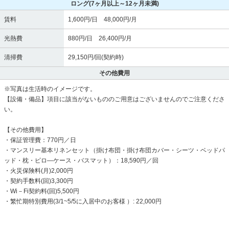
ロング
(7ヶ月以上～12ヶ月未満)
賃料
1,600円/日 48,000円/月
光熱費
880円/日 26,400円/月
清掃費
29,150円/回(契約時)
その他費用
※写真は生活時のイメージです。
【設備・備品】項目に該当がないもののご用意はございませんのでご注意くださ
い。
【その他費用】
・保証管理費：770円／日
・マンスリー基本リネンセット（掛け布団・掛け布団カバー・シーツ・ベッドパ
ッド・枕・ピロ―ケース・バスマット）：18,590円／回
・火災保険料(月)2,000円
・契約手数料(回)3,300円
・Wi－Fi契約料(回)5,500円
・繁忙期特別費用(3/1~5/5に入居中のお客様 ）: 22,000円