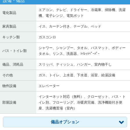
設備・備品
エアコン、テレビ、ドライヤー、冷蔵庫、掃除機、洗濯
電化製品
機、電子レンジ、電気ポット
家具製品
イス、カーテン付き、テーブル、ベッド
キッチン類
ガスコンロ
シャワー、シャンプー、タオル、バスマット、ボディー
バス・トイレ類
タオル、リンス、洗面器、ﾄｲﾚｯﾄﾍﾟｰﾊﾟｰ
備品、消耗品
スリッパ、ティッシュ、ハンガー、室内物干し
その他
ガス、トイレ、上水道、下水道、浴室、給湯設備
物件設備
エレベーター
インターネット対応（無料）、クローゼット、バス・ト
部屋設備
イレ別、フローリング、冷暖房完備、洗浄機能付き便
座、洗濯機置場（室内）
備品オプション