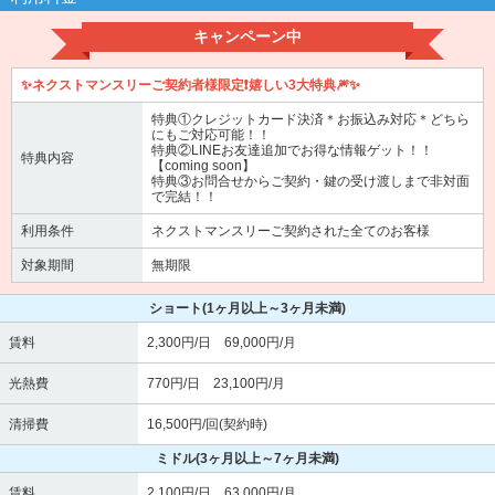
キャンペーン中
✨ネクストマンスリーご契約者様限定❗嬉しい3大特典🎆✨
特典①クレジットカード決済＊お振込み対応＊どちら
にもご対応可能！！
特典②LINEお友達追加でお得な情報ゲット！！
特典内容
【coming soon】
特典③お問合せからご契約・鍵の受け渡しまで非対面
で完結！！
利用条件
ネクストマンスリーご契約された全てのお客様
対象期間
無期限
ショート
(1ヶ月以上～3ヶ月未満)
賃料
2,300円/日 69,000円/月
光熱費
770円/日 23,100円/月
清掃費
16,500円/回(契約時)
ミドル
(3ヶ月以上～7ヶ月未満)
賃料
2,100円/日 63,000円/月