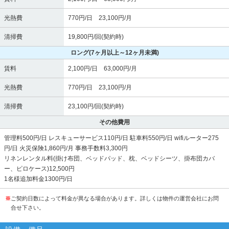
光熱費
770円/日 23,100円/月
清掃費
19,800円/回(契約時)
ロング
(7ヶ月以上～12ヶ月未満)
賃料
2,100円/日 63,000円/月
光熱費
770円/日 23,100円/月
清掃費
23,100円/回(契約時)
その他費用
管理料500円/日 レスキューサービス110円/日 駐車料550円/日 wifiルーター275
円/日 火災保険1,860円/月 事務手数料3,300円
リネンレンタル料(掛け布団、ベッドパッド、枕、ベッドシーツ、掛布団カバ
ー、ピロケース)12,500円
1名様追加料金1300円/日
※
ご契約日数によって料金が異なる場合があります。詳しくは物件の運営会社にお問
合せ下さい。