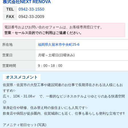
株式会社NEXT RENOVA
TEL
0942-33-1550
FAX
0942-33-2009
電話番号およびお問い合わせフォームは、お客様専用窓口です。
営業・セールス目的でのご利用はご遠慮ください。
所在地
福岡県久留米市中央町25-6
営業日
月曜～土曜日(日曜休み)
営業時間
9：00～18：00
オススメコメント
佐賀県・佐賀市の大型工事や建設関連のお仕事で長期滞在される法人様にもお
すすめ✨
広々、1DK・31.08㎡ で、一般的なビジネスホテルよりゆとりのある快適空間
◎
単身赴任や研修、住み替え時の仮住まいにも人気です✨
飲食店や病院が徒歩圏内、佐賀城跡にも近く、仕事も暮らしも便利な立地です‼️
アメニティ初日セット(写真)