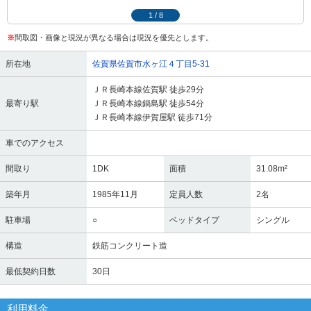
1
/
8
※
間取図・画像と現況が異なる場合は現況を優先とします。
所在地
佐賀県佐賀市水ヶ江４丁目5-31
ＪＲ長崎本線佐賀駅 徒歩29分
最寄り駅
ＪＲ長崎本線鍋島駅 徒歩54分
ＪＲ長崎本線伊賀屋駅 徒歩71分
車でのアクセス
間取り
1DK
面積
31.08m²
築年月
1985年11月
定員人数
2名
駐車場
○
ベッドタイプ
シングル
構造
鉄筋コンクリート造
最低契約日数
30日
利用料金