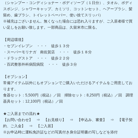
（シャンプー・コンディショナー・ボディソープ（１日分）、タオル、ボディ
スポンジ、シャワーキャップ、カミソリ、コットンセット、ヘアーブラシ、髪
留め、歯ブラシ、トイレットペーパー、使い捨てスリッパ）
※補充はございません。無くなった場合には恐れ入りますが、ご入居者様で買
い足しをお願い致します。一部商品は、久留米市に限る。
【周辺環境】
・セブンイレブン ・・・ 徒歩１３分
・スーパーモリナガ 南佐賀店 ・・・ 徒歩１８分
・ドラッグストア ・・・ 徒歩２２分
・百武整形外科病院病院 ・・・ 徒歩３分
【オプション】
常備アイテム以外にもオプションでご購入いただけるアイテムをご用意してお
ります。
食器セット：5,500円（税込）／回 掃除セット：8,250円（税込）／回 調理
器具セット：12,100円（税込）／回
★ご入居までの流れ★
【お問い合わせ】 ⇒ 【お見積り】 ⇒ 【申込み、審査】 ⇒ 【電子契
約、ご入金】 ⇒ 【ご入居】
※お申込時に運転免許証などの写真付き身分証明書の写しなどを添付