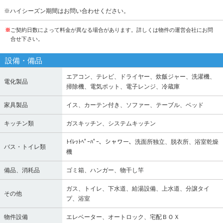
※ハイシーズン期間はお問い合わせください。
※
ご契約日数によって料金が異なる場合があります。詳しくは物件の運営会社にお問
合せ下さい。
設備・備品
エアコン、テレビ、ドライヤー、炊飯ジャー、洗濯機、
電化製品
掃除機、電気ポット、電子レンジ、冷蔵庫
家具製品
イス、カーテン付き、ソファー、テーブル、ベッド
キッチン類
ガスキッチン、システムキッチン
ﾄｲﾚｯﾄﾍﾟｰﾊﾟｰ、シャワー、洗面所独立、脱衣所、浴室乾燥
バス・トイレ類
機
備品、消耗品
ゴミ箱、ハンガー、物干し竿
ガス、トイレ、下水道、給湯設備、上水道、分譲タイ
その他
プ、浴室
物件設備
エレベーター、オートロック、宅配ＢＯＸ