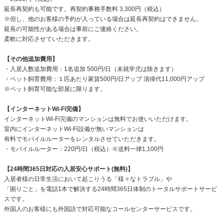
延長再契約も可能です。再契約事務手数料 3,300円（税込）
※但し、他のお客様の予約が入っている場合は延長再契約はできません。
延長の可能性がある場合は事前にご連絡ください。
柔軟に対応させていただきます。
【その他追加費用】
・入居人数追加費用：1名追加 500円/日（未就学児は除きます）
・ペット飼育費用：１匹あたり家賃500円/日アップ 清掃代11,000円アップ
※ペット飼育可能な部屋に限ります。
【インターネットWi-Fi完備】
インターネットWi-Fi完備のマンションは無料でお使いいただけます。
室内にインターネットWi-Fi設備が無いマンションは
有料でモバイルルーターをレンタルさせていただきます。
・モバイルルーター：220円/日（税込）※送料一律1,100円
【24時間365日対応の入居安心サポート(無料)】
入居者様の日常生活において起こりうる「様々なトラブル」や
「困りごと」を電話1本で解決する24時間365日体制のトータルサポートサービ
スです。
外国人のお客様にも外国語で対応可能なコールセンターサービスです。