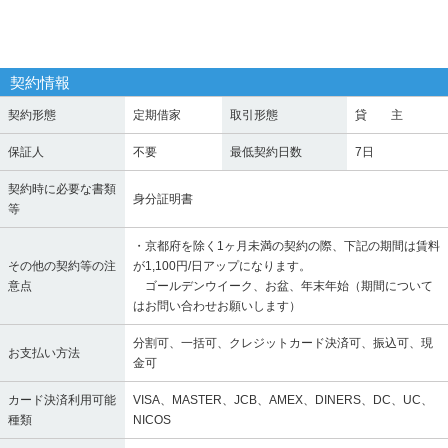
契約情報
契約形態
定期借家
取引形態
貸 主
保証人
不要
最低契約日数
7日
契約時に必要な書類
身分証明書
等
・京都府を除く1ヶ月未満の契約の際、下記の期間は賃料
その他の契約等の注
が1,100円/日アップになります。
意点
ゴールデンウイーク、お盆、年末年始（期間について
はお問い合わせお願いします）
分割可、一括可、クレジットカード決済可、振込可、現
お支払い方法
金可
カード決済利用可能
VISA、MASTER、JCB、AMEX、DINERS、DC、UC、
種類
NICOS