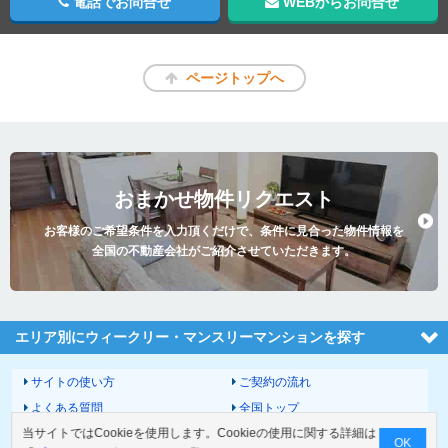
電話でお問合せ
WEBからお問合せ
ページトップへ
おまかせ物件リクエスト
お客様のご希望条件を入力頂くだけで、条件に見合った物件情報を
全国の不動産会社がご紹介させていただきます。
エリア別にウィークリー・マンスリーマンションを探す
サイトの使い方
ご契約の流れ
よくある質問
全国トップ
当サイトではCookieを使用します。Cookieの使用に関する詳細は
サイトマップ
運営会社
OK