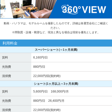
動画・パノラマは、モデルルームを撮影したものです。詳細は各運営会社にご確認く
ださい。
※
間取図・設備・眺望など、現況と異なる場合は現状を優先とします。
利用料金
スーパーショート
(～1ヶ月未満)
賃料
6,160円/日
光熱費
880円/日
清掃費
22,000円/回(契約時)
ショート
(1ヶ月以上～3ヶ月未満)
賃料
5,600円/日 168,000円/月
光熱費
880円/日 26,400円/月
清掃費
22,000円/回(契約時)