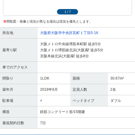
1
/
7
※
間取図・画像と現況が異なる場合は現況を優先とします。
所在地
大阪府大阪市中央区瓦町１丁目5-16
大阪メトロ中央線堺筋本町駅 徒歩5分
最寄り駅
大阪メトロ堺筋線北浜(大阪)駅 徒歩5分
京阪本線北浜(大阪)駅 徒歩8分
車でのアクセス
間取り
1LDK
面積
30.67m²
築年月
2019年9月
定員人数
2名
駐車場
×
ベッドタイプ
ダブル
構造
鉄筋コンクリート造/15階建
最低契約日数
7日