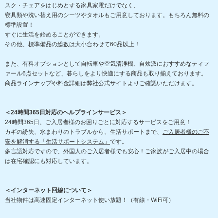
スク・チェアをはじめとする家具家電だけでなく、
寝具類や洗い替え用のシーツやタオルもご用意しております。もちろん無料の
標準設置！
すぐに生活を始めることができます。
その他、標準備品の総数は大小合わせて60品以上！
また、有料オプションとして自転車や空気清浄機、自炊派におすすめなティフ
ァール6点セットなど、暮らしをより快適にする商品も取り揃えております。
商品ラインナップや料金詳細は弊社公式サイトよりご確認いただけます。
＜24時間365日対応のヘルプラインサービス＞
24時間365日、ご入居者様のお困りごとに対応するサービスをご用意！
カギの紛失、水まわりのトラブルから、生活サポートまで、
ご入居者様のご不
安を解消する「生活サポートシステム」
です。
多言語対応ですので、外国人のご入居者様でも安心！ご家族がご入居中の場合
は在宅確認にも対応しています。
＜インターネット回線について＞
当社物件は高速固定インターネット使い放題！（有線・WiFi可）