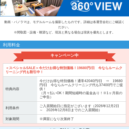
動画・パノラマは、モデルルームを撮影したものです。詳細は各運営会社にご確認く
ださい。
※
間取図・設備・眺望など、現況と異なる場合は現状を優先とします。
利用料金
キャンペーン中
＜スペシャルSALE＞今だけお得な特別価格！19680円/日 今ならルームク
リーニング代も割引中！
今だけお得な特別価格！通常42040円/日 ⇒ 19680
円/日 今ならルームクリーニング代も37400円でご提
特典内容
供！
（月々払いOK！期間短縮時の返金あり！※1ヶ月前の
ご申告）
ご入居開始日に指定がございます（2026年12月2日
利用条件
～ 2026年12月8日までのご入居開始）
対象期間
※満室になり次第終了