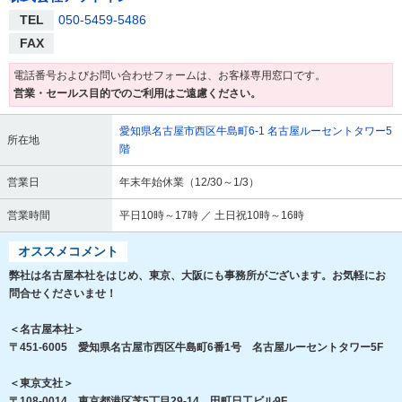
TEL
050-5459-5486
FAX
電話番号およびお問い合わせフォームは、お客様専用窓口です。
営業・セールス目的でのご利用はご遠慮ください。
愛知県名古屋市西区牛島町6-1 名古屋ルーセントタワー5
所在地
階
営業日
年末年始休業（12/30～1/3）
営業時間
平日10時～17時 ／ 土日祝10時～16時
オススメコメント
弊社は名古屋本社をはじめ、東京、大阪にも事務所がございます。お気軽にお
問合せくださいませ！
＜名古屋本社＞
〒451-6005 愛知県名古屋市西区牛島町6番1号 名古屋ルーセントタワー5F
＜東京支社＞
〒108-0014 東京都港区芝5丁目29-14 田町日工ビル9F