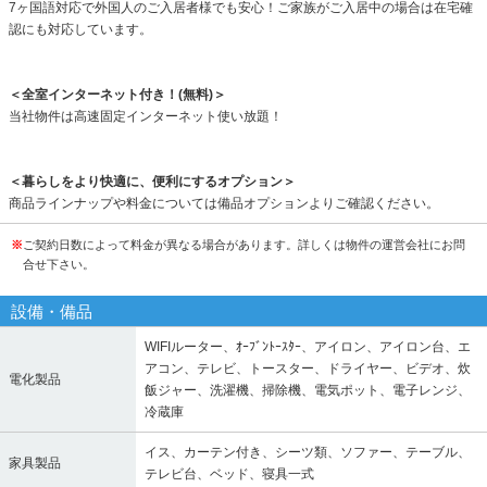
7ヶ国語対応で外国人のご入居者様でも安心！ご家族がご入居中の場合は在宅確
認にも対応しています。
＜全室インターネット付き！(無料)＞
当社物件は高速固定インターネット使い放題！
＜暮らしをより快適に、便利にするオプション＞
商品ラインナップや料金については備品オプションよりご確認ください。
※
ご契約日数によって料金が異なる場合があります。詳しくは物件の運営会社にお問
合せ下さい。
設備・備品
WIFIルーター、ｵｰﾌﾞﾝﾄｰｽﾀｰ、アイロン、アイロン台、エ
アコン、テレビ、トースター、ドライヤー、ビデオ、炊
電化製品
飯ジャー、洗濯機、掃除機、電気ポット、電子レンジ、
冷蔵庫
イス、カーテン付き、シーツ類、ソファー、テーブル、
家具製品
テレビ台、ベッド、寝具一式