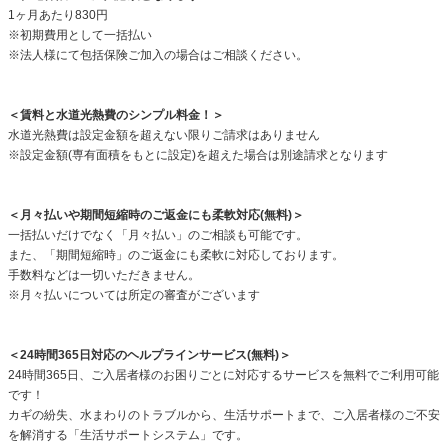
1ヶ月あたり830円
※初期費用として一括払い
※法人様にて包括保険ご加入の場合はご相談ください。
＜賃料と水道光熱費のシンプル料金！＞
水道光熱費は設定金額を超えない限りご請求はありません
※設定金額(専有面積をもとに設定)を超えた場合は別途請求となります
＜月々払いや期間短縮時のご返金にも柔軟対応(無料)＞
一括払いだけでなく「月々払い」のご相談も可能です。
また、「期間短縮時」のご返金にも柔軟に対応しております。
手数料などは一切いただきません。
※月々払いについては所定の審査がございます
＜24時間365日対応のヘルプラインサービス(無料)＞
24時間365日、ご入居者様のお困りごとに対応するサービスを無料でご利用可能
です！
カギの紛失、水まわりのトラブルから、生活サポートまで、ご入居者様のご不安
を解消する「生活サポートシステム」です。