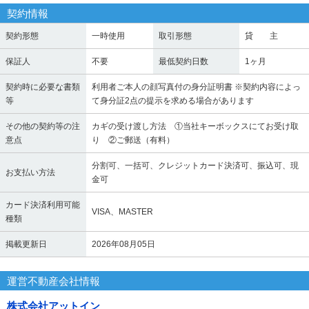
契約情報
契約形態
一時使用
取引形態
貸 主
保証人
不要
最低契約日数
1ヶ月
契約時に必要な書類
利用者ご本人の顔写真付の身分証明書 ※契約内容によっ
等
て身分証2点の提示を求める場合があります
その他の契約等の注
カギの受け渡し方法 ①当社キーボックスにてお受け取
意点
り ②ご郵送（有料）
分割可、一括可、クレジットカード決済可、振込可、現
お支払い方法
金可
カード決済利用可能
VISA、MASTER
種類
掲載更新日
2026年08月05日
運営不動産会社情報
株式会社アットイン