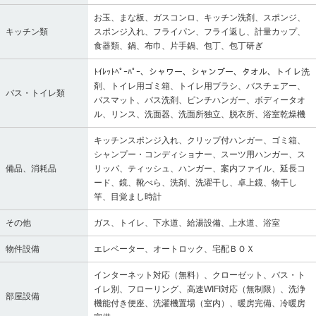
お玉、まな板、ガスコンロ、キッチン洗剤、スポンジ、
キッチン類
スポンジ入れ、フライパン、フライ返し、計量カップ、
食器類、鍋、布巾、片手鍋、包丁、包丁研ぎ
ﾄｲﾚｯﾄﾍﾟｰﾊﾟｰ、シャワー、シャンプー、タオル、トイレ洗
剤、トイレ用ゴミ箱、トイレ用ブラシ、バスチェアー、
バス・トイレ類
バスマット、バス洗剤、ピンチハンガー、ボディータオ
ル、リンス、洗面器、洗面所独立、脱衣所、浴室乾燥機
キッチンスポンジ入れ、クリップ付ハンガー、ゴミ箱、
シャンプー・コンディショナー、スーツ用ハンガー、ス
備品、消耗品
リッパ、ティッシュ、ハンガー、案内ファイル、延長コ
ード、鏡、靴べら、洗剤、洗濯干し、卓上鏡、物干し
竿、目覚まし時計
その他
ガス、トイレ、下水道、給湯設備、上水道、浴室
物件設備
エレベーター、オートロック、宅配ＢＯＸ
インターネット対応（無料）、クローゼット、バス・ト
イレ別、フローリング、高速WIFI対応（無制限）、洗浄
部屋設備
機能付き便座、洗濯機置場（室内）、暖房完備、冷暖房