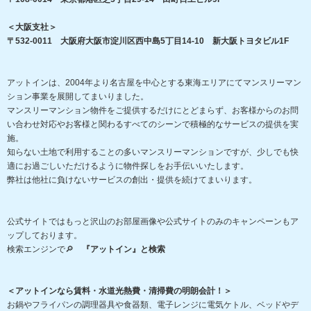
＜大阪支社＞
〒532-0011 大阪府大阪市淀川区西中島5丁目14-10 新大阪トヨタビル1F
アットインは、2004年より名古屋を中心とする東海エリアにてマンスリーマン
ション事業を展開してまいりました。
マンスリーマンション物件をご提供するだけにとどまらず、お客様からのお問
い合わせ対応やお客様と関わるすべてのシーンで積極的なサービスの提供を実
施。
知らない土地で利用することの多いマンスリーマンションですが、少しでも快
適にお過ごしいただけるように物件探しをお手伝いいたします。
弊社は他社に負けないサービスの創出・提供を続けてまいります。
公式サイトではもっと沢山のお部屋画像や公式サイトのみのキャンペーンもア
ップしております。
検索エンジンで🔎
『アットイン』と検索
＜アットインなら賃料・水道光熱費・清掃費の明朗会計！＞
お鍋やフライパンの調理器具や食器類、電子レンジに電気ケトル、ベッドやデ