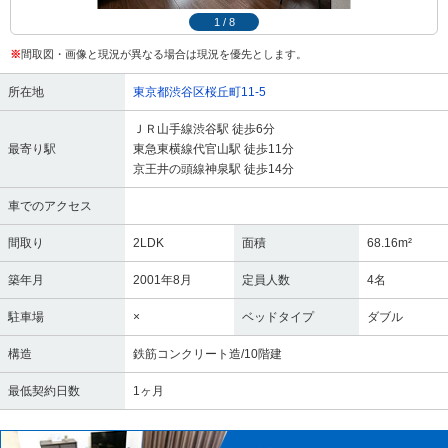
1
/
8
※
間取図・画像と現況が異なる場合は現況を優先とします。
所在地
東京都渋谷区桜丘町11-5
ＪＲ山手線渋谷駅 徒歩6分
最寄り駅
東急東横線代官山駅 徒歩11分
京王井の頭線神泉駅 徒歩14分
車でのアクセス
間取り
2LDK
面積
68.16m²
築年月
2001年8月
定員人数
4名
駐車場
×
ベッドタイプ
ダブル
構造
鉄筋コンクリート造/10階建
最低契約日数
1ヶ月