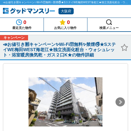
📣お値引き🈹キャンペーン✨Wi-Fi🛜無料✨禁煙🚭★SステイWE梅田WEST海老江★独立洗面化粧台・ウォシュレット・浴室暖房換気乾・ガス２口K★のマンスリーマンション物件詳細「グッドマンスリー」
大阪府
0
0
最近見た物件
お気に入り物件
検索メニュー
キャンペーン
📣お値引き🈹キャンペーン✨Wi-Fi🛜無料✨禁煙🚭★Sステ
イWE梅田WEST海老江★独立洗面化粧台・ウォシュレッ
ト・浴室暖房換気乾・ガス２口K★の物件詳細