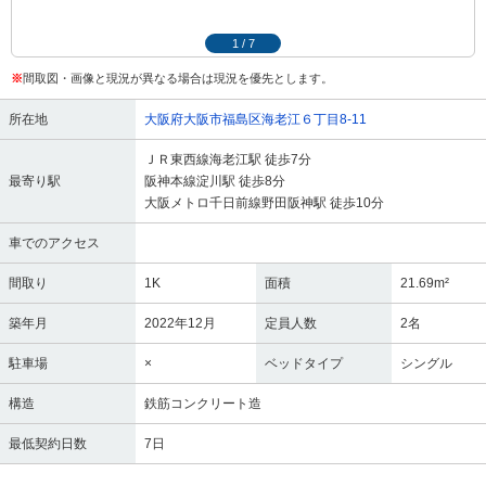
1
/
7
※
間取図・画像と現況が異なる場合は現況を優先とします。
所在地
大阪府大阪市福島区海老江６丁目8-11
ＪＲ東西線海老江駅 徒歩7分
最寄り駅
阪神本線淀川駅 徒歩8分
大阪メトロ千日前線野田阪神駅 徒歩10分
車でのアクセス
間取り
1K
面積
21.69m²
築年月
2022年12月
定員人数
2名
駐車場
×
ベッドタイプ
シングル
構造
鉄筋コンクリート造
最低契約日数
7日