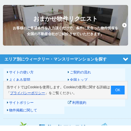
おまかせ物件リクエスト
お客様のご希望条件を入力頂くだけで、条件に見合った物件情報を
全国の不動産会社がご紹介させていただきます。
エリア別にウィークリー・マンスリーマンションを探す
サイトの使い方
ご契約の流れ
よくある質問
全国トップ
当サイトではCookieを使用します。Cookieの使用に関する詳細は
サイトマップ
運営会社
OK
「
プライバシーポリシー
」をご覧ください。
お問い合わせ
個人情報の取扱いについて
サイトポリシー
利用規約
物件掲載に関して