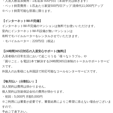
・入居人数追加費用：1名追加 500円/日（未就学児は除きます）
・ペット飼育費用：１匹あたり家賃500円/日アップ 清掃代11,000円アップ
※ペット飼育可能な部屋に限ります。
【インターネットWi-Fi完備】
インターネットWi-Fi完備のマンションは無料でお使いいただけます。
室内にインターネットWi-Fi設備が無いマンションは
有料でモバイルルーターをレンタルさせていただきます。
・モバイルルーター：220円/日（税込）
【24時間365日対応の入居安心サポート(無料)】
入居者様の日常生活において起こりうる「様々なトラブル」や
「困りごと」を電話1本で解決する24時間365日体制のトータルサポートサービ
スです。
外国人のお客様にも外国語で対応可能なコールセンターサービスです。
【毎月払い（分割払い）】
法人契約は費用は掛かりません。
個人契約は別途保証会社の費用が掛かります。
・初回：5,000円 月額5,000円
※ご利用には審査が必要です。審査結果によりご希望に添えない場合がございま
すので、
予めご了承下さい。