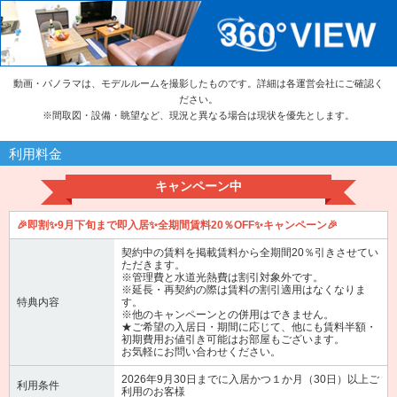
動画・パノラマは、モデルルームを撮影したものです。詳細は各運営会社にご確認く
ださい。
※
間取図・設備・眺望など、現況と異なる場合は現状を優先とします。
利用料金
キャンペーン中
🎉即割✨9月下旬まで即入居✨全期間賃料20％OFF✨キャンペーン🎉
契約中の賃料を掲載賃料から全期間20％引きさせてい
ただきます。
※管理費と水道光熱費は割引対象外です。
※延長・再契約の際は賃料の割引適用はなくなりま
特典内容
す。
※他のキャンペーンとの併用はできません。
★ご希望の入居日・期間に応じて、他にも賃料半額・
初期費用お値引き可能はお部屋もございます。
お気軽にお問い合わせください。
2026年9月30日までに入居かつ１か月（30日）以上ご
利用条件
利用のお客様