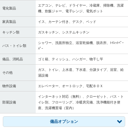
エアコン、テレビ、ドライヤー、冷蔵庫、掃除機、洗濯
電化製品
機、炊飯ジャー、電子レンジ、電気ポット
家具製品
イス、カーテン付き、デスク、ベッド
キッチン類
ガスキッチン、システムキッチン
シャワー、洗面所独立、浴室乾燥機、脱衣所、ﾄｲﾚｯﾄﾍﾟｰ
バス・トイレ類
ﾊﾟｰ
備品、消耗品
ゴミ箱、ティッシュ、ハンガー、物干し竿
ガス、トイレ、上水道、下水道、分譲タイプ、浴室、給
その他
湯設備
物件設備
エレベーター、オートロック、宅配ＢＯＸ
インターネット対応（無料）、クローゼット、バス・ト
部屋設備
イレ別、フローリング、冷暖房完備、洗浄機能付き便
座、洗濯機置場（室内）
備品オプション