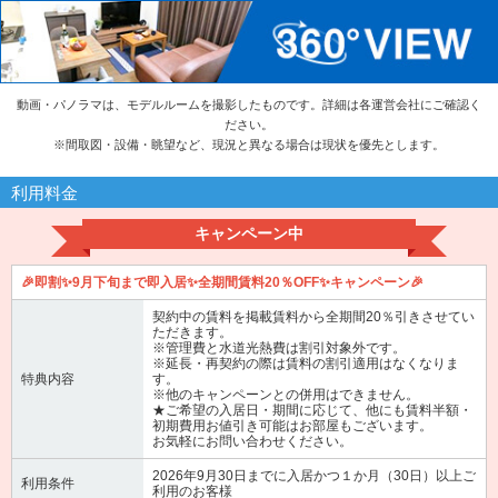
動画・パノラマは、モデルルームを撮影したものです。詳細は各運営会社にご確認く
ださい。
※
間取図・設備・眺望など、現況と異なる場合は現状を優先とします。
利用料金
キャンペーン中
🎉即割✨9月下旬まで即入居✨全期間賃料20％OFF✨キャンペーン🎉
契約中の賃料を掲載賃料から全期間20％引きさせてい
ただきます。
※管理費と水道光熱費は割引対象外です。
※延長・再契約の際は賃料の割引適用はなくなりま
特典内容
す。
※他のキャンペーンとの併用はできません。
★ご希望の入居日・期間に応じて、他にも賃料半額・
初期費用お値引き可能はお部屋もございます。
お気軽にお問い合わせください。
2026年9月30日までに入居かつ１か月（30日）以上ご
利用条件
利用のお客様