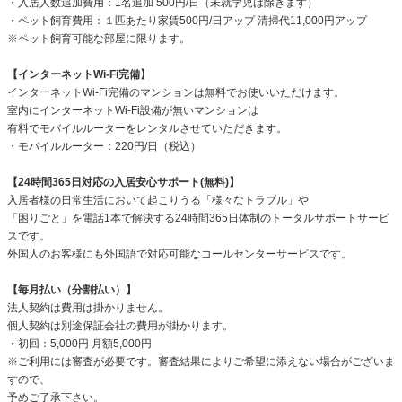
・入居人数追加費用：1名追加 500円/日（未就学児は除きます）
・ペット飼育費用：１匹あたり家賃500円/日アップ 清掃代11,000円アップ
※ペット飼育可能な部屋に限ります。
【インターネットWi-Fi完備】
インターネットWi-Fi完備のマンションは無料でお使いいただけます。
室内にインターネットWi-Fi設備が無いマンションは
有料でモバイルルーターをレンタルさせていただきます。
・モバイルルーター：220円/日（税込）
【24時間365日対応の入居安心サポート(無料)】
入居者様の日常生活において起こりうる「様々なトラブル」や
「困りごと」を電話1本で解決する24時間365日体制のトータルサポートサービ
スです。
外国人のお客様にも外国語で対応可能なコールセンターサービスです。
【毎月払い（分割払い）】
法人契約は費用は掛かりません。
個人契約は別途保証会社の費用が掛かります。
・初回：5,000円 月額5,000円
※ご利用には審査が必要です。審査結果によりご希望に添えない場合がございま
すので、
予めご了承下さい。