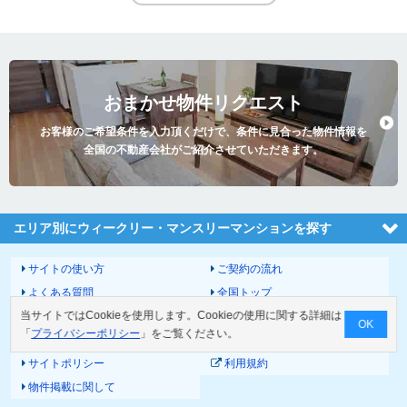
おまかせ物件リクエスト
お客様のご希望条件を入力頂くだけで、条件に見合った物件情報を
全国の不動産会社がご紹介させていただきます。
エリア別にウィークリー・マンスリーマンションを探す
サイトの使い方
ご契約の流れ
よくある質問
全国トップ
当サイトではCookieを使用します。Cookieの使用に関する詳細は
サイトマップ
運営会社
OK
「
プライバシーポリシー
」をご覧ください。
お問い合わせ
個人情報の取扱いについて
サイトポリシー
利用規約
物件掲載に関して