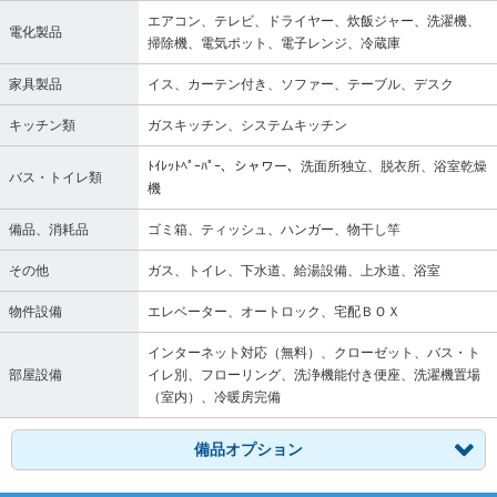
エアコン、テレビ、ドライヤー、炊飯ジャー、洗濯機、
電化製品
掃除機、電気ポット、電子レンジ、冷蔵庫
家具製品
イス、カーテン付き、ソファー、テーブル、デスク
キッチン類
ガスキッチン、システムキッチン
ﾄｲﾚｯﾄﾍﾟｰﾊﾟｰ、シャワー、洗面所独立、脱衣所、浴室乾燥
バス・トイレ類
機
備品、消耗品
ゴミ箱、ティッシュ、ハンガー、物干し竿
その他
ガス、トイレ、下水道、給湯設備、上水道、浴室
物件設備
エレベーター、オートロック、宅配ＢＯＸ
インターネット対応（無料）、クローゼット、バス・ト
部屋設備
イレ別、フローリング、洗浄機能付き便座、洗濯機置場
（室内）、冷暖房完備
備品オプション