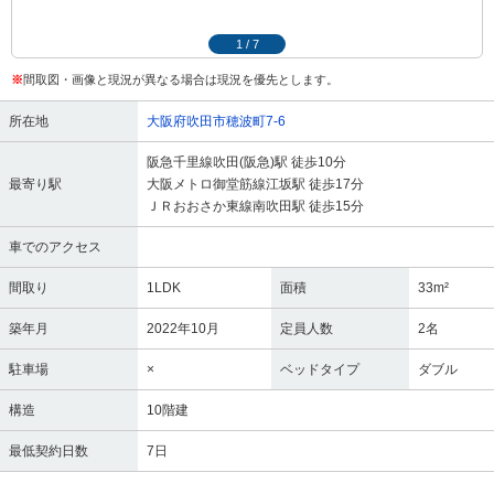
1
/
7
※
間取図・画像と現況が異なる場合は現況を優先とします。
所在地
大阪府吹田市穂波町7-6
阪急千里線吹田(阪急)駅 徒歩10分
最寄り駅
大阪メトロ御堂筋線江坂駅 徒歩17分
ＪＲおおさか東線南吹田駅 徒歩15分
車でのアクセス
間取り
1LDK
面積
33m²
築年月
2022年10月
定員人数
2名
駐車場
×
ベッドタイプ
ダブル
構造
10階建
最低契約日数
7日