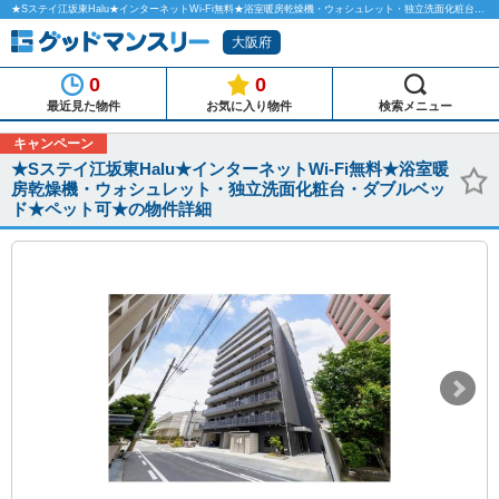
★Sステイ江坂東Halu★インターネットWi-Fi無料★浴室暖房乾燥機・ウォシュレット・独立洗面化粧台・ダブルベッド★ペット可★のマンスリーマンション物件詳細「グッドマンスリー」
大阪府
0
0
最近見た物件
お気に入り物件
検索メニュー
キャンペーン
★Sステイ江坂東Halu★インターネットWi-Fi無料★浴室暖
房乾燥機・ウォシュレット・独立洗面化粧台・ダブルベッ
ド★ペット可★の物件詳細