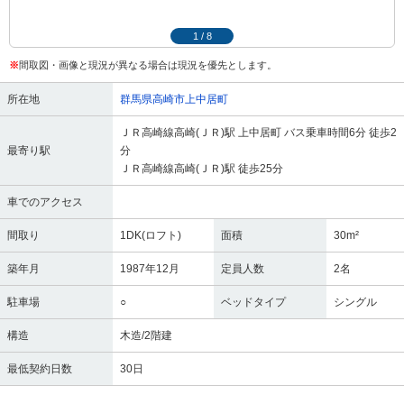
1
/
8
※
間取図・画像と現況が異なる場合は現況を優先とします。
所在地
群馬県高崎市上中居町
ＪＲ高崎線高崎(ＪＲ)駅 上中居町 バス乗車時間6分 徒歩2
最寄り駅
分
ＪＲ高崎線高崎(ＪＲ)駅 徒歩25分
車でのアクセス
間取り
1DK(ロフト)
面積
30m²
築年月
1987年12月
定員人数
2名
駐車場
○
ベッドタイプ
シングル
構造
木造/2階建
最低契約日数
30日