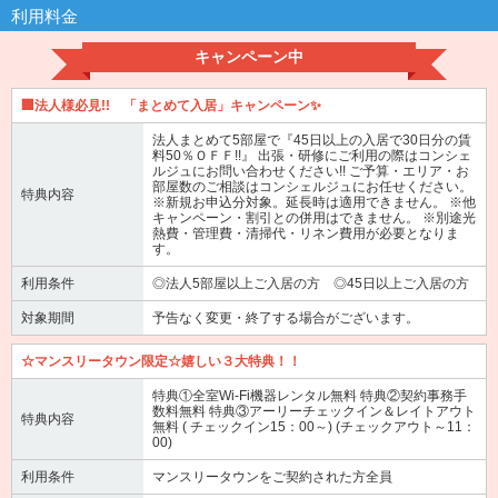
利用料金
キャンペーン中
🏢法人様必見!! 「まとめて入居」キャンペーン✨
法人まとめて5部屋で『45日以上の入居で30日分の賃
料50％ＯＦＦ!!』 出張・研修にご利用の際はコンシェ
ルジュにお問い合わせください!! ご予算・エリア・お
部屋数のご相談はコンシェルジュにお任せください。
特典内容
※新規お申込分対象。延長時は適用できません。 ※他
キャンペーン・割引との併用はできません。 ※別途光
熱費・管理費・清掃代・リネン費用が必要となりま
す。
利用条件
◎法人5部屋以上ご入居の方 ◎45日以上ご入居の方
対象期間
予告なく変更・終了する場合がございます。
☆マンスリータウン限定☆嬉しい３大特典！！
特典①全室Wi-Fi機器レンタル無料 特典②契約事務手
数料無料 特典③アーリーチェックイン＆レイトアウト
特典内容
無料 ( チェックイン15：00～) (チェックアウト～11：
00)
利用条件
マンスリータウンをご契約された方全員