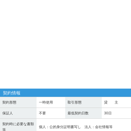
契約情報
契約形態
一時使用
取引形態
貸 主
保証人
不要
最低契約日数
30日
契約時に必要な書類
個人：公的身分証明書写し 法人：会社情報等
等