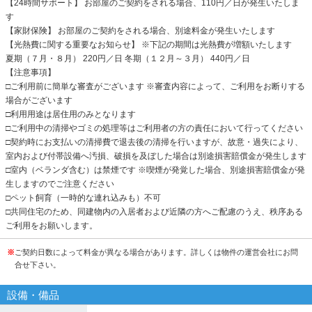
【24時間サポート】 お部屋のご契約をされる場合、110円／日が発生いたしま
す
【家財保険】 お部屋のご契約をされる場合、別途料金が発生いたします
【光熱費に関する重要なお知らせ】 ※下記の期間は光熱費が増額いたします
夏期（７月・８月） 220円／日 冬期（１２月～３月） 440円／日
【注意事項】
□ご利用前に簡単な審査がございます ※審査内容によって、ご利用をお断りする
場合がございます
□利用用途は居住用のみとなります
□ご利用中の清掃やゴミの処理等はご利用者の方の責任において行ってください
□契約時にお支払いの清掃費で退去後の清掃を行いますが、故意・過失により、
室内および付帯設備へ汚損、破損を及ぼした場合は別途損害賠償金が発生します
□室内（ベランダ含む）は禁煙です ※喫煙が発覚した場合、別途損害賠償金が発
生しますのでご注意ください
□ペット飼育（一時的な連れ込みも）不可
□共同住宅のため、同建物内の入居者および近隣の方へご配慮のうえ、秩序ある
ご利用をお願いします。
※
ご契約日数によって料金が異なる場合があります。詳しくは物件の運営会社にお問
合せ下さい。
設備・備品