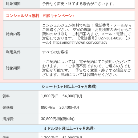
対象期間
予告なく変更・終了する場合がございます。
コンシェルジュ無料 相談キャンペーン♪
コンシェルジュが無料で相談！ 電話番号・メールから
ご連絡ください。 空室の確認・お見積書の送付からご
特典内容
契約のやり取り・ご利用案内まで、メール・電話にて
対応しております。 【電話番号】027-381-6628 【メ
ール】https://monthlytown.com/contact/
利用条件
すべてのお客様
・ご契約については、電子契約にてご契約いただいて
おります。 ・ご来店不要ですので、ご遠方の方でも
対象期間
対応が可能です。 予告なく変更・終了する場合がご
ざいます。詳細についてはお問合せください。
ショート
(1ヶ月以上～3ヶ月未満)
賃料
1,800円/日 54,000円/月
光熱費
880円/日 26,400円/月
清掃費
30,800円/回(契約時)
ミドル
(3ヶ月以上～7ヶ月未満)