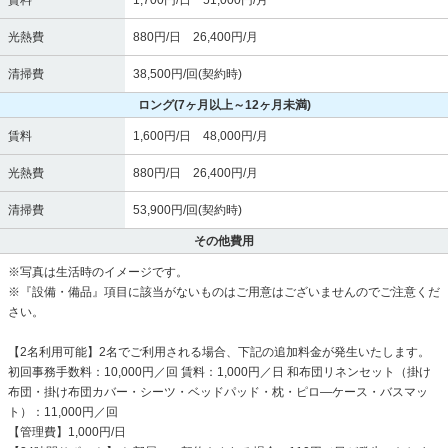
賃料
1,700円/日 51,000円/月
光熱費
880円/日 26,400円/月
清掃費
38,500円/回(契約時)
ロング
(7ヶ月以上～12ヶ月未満)
賃料
1,600円/日 48,000円/月
光熱費
880円/日 26,400円/月
清掃費
53,900円/回(契約時)
その他費用
※写真は生活時のイメージです。
※『設備・備品』項目に該当がないものはご用意はございませんのでご注意くだ
さい。
【2名利用可能】2名でご利用される場合、下記の追加料金が発生いたします。
初回事務手数料：10,000円／回 賃料：1,000円／日 和布団リネンセット（掛け
布団・掛け布団カバー・シーツ・ベッドパッド・枕・ピロ―ケース・バスマッ
ト）：11,000円／回
【管理費】1,000円/日