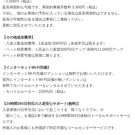
・5,500円（税込）
延長再契約も可能です。再契約事務手数料 3,300円（税込）
※但し、他のお客様の予約が入っている場合は延長再契約はできません。
延長の可能性がある場合は事前にご連絡ください。
柔軟に対応させていただきます。
【その他追加費用】
・入居人数追加費用：1名追加 500円/日（未就学児は除きます）
・ペット飼育費用：１匹あたり家賃500円/日アップ 清掃代11,000円アップ
※ペット飼育可能な部屋に限ります。
【インターネットWi-Fi完備】
インターネットWi-Fi完備のマンションは無料でお使いいただけます。
室内にインターネットWi-Fi設備が無いマンションは
有料でモバイルルーターをレンタルさせていただきます。
・モバイルルーター：220円/日（税込）
【24時間365日対応の入居安心サポート(無料)】
入居者様の日常生活において起こりうる「様々なトラブル」や
「困りごと」を電話1本で解決する24時間365日体制のトータルサポートサービ
スです。
外国人のお客様にも外国語で対応可能なコールセンターサービスです。