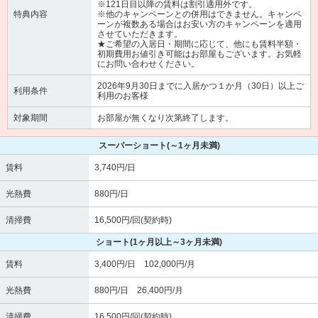
※121日目以降の賃料は割引適用外です。
特典内容
※他のキャンペーンとの併用はできません。キャンペ
ーンが複数ある場合はお安い方のキャンペーンを適用
させていただきます。
★ご希望の入居日・期間に応じて、他にも賃料半額・
初期費用お値引き可能はお部屋もございます。お気軽
にお問い合わせください。
2026年9月30日までに入居かつ１か月（30日）以上ご
利用条件
利用のお客様
対象期間
お部屋が無くなり次第終了します。
スーパーショート
(～1ヶ月未満)
賃料
3,740円/日
光熱費
880円/日
清掃費
16,500円/回(契約時)
ショート
(1ヶ月以上～3ヶ月未満)
賃料
3,400円/日 102,000円/月
光熱費
880円/日 26,400円/月
清掃費
16,500円/回(契約時)