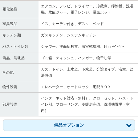
エアコン、テレビ、ドライヤー、冷蔵庫、掃除機、洗濯
電化製品
機、炊飯ジャー、電子レンジ、電気ポット
家具製品
イス、カーテン付き、デスク、ベッド
キッチン類
ガスキッチン、システムキッチン
バス・トイレ類
シャワー、洗面所独立、浴室乾燥機、ﾄｲﾚｯﾄﾍﾟｰﾊﾟｰ
備品、消耗品
ゴミ箱、ティッシュ、ハンガー、物干し竿
ガス、トイレ、上水道、下水道、分譲タイプ、浴室、給
その他
湯設備
物件設備
エレベーター、オートロック、宅配ＢＯＸ
インターネット対応（無料）、クローゼット、バス・ト
部屋設備
イレ別、フローリング、冷暖房完備、洗濯機置場（室
内）
備品オプション