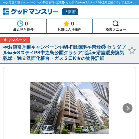
📣お値引き🈹キャンペーン✨Wi-Fi🛜無料✨禁煙🚭 セミダブル🛌★SステイPS中之島公園グラシア北浜★浴室暖房換気乾燥・独立洗面化粧台・ガス２口K★のマンスリーマンション物件詳細「グッドマンスリー」
大阪府
0
0
最近見た物件
お気に入り物件
検索メニュー
キャンペーン
📣お値引き🈹キャンペーン✨Wi-Fi🛜無料✨禁煙🚭 セミダブ
ル🛌★SステイPS中之島公園グラシア北浜★浴室暖房換気
乾燥・独立洗面化粧台・ガス２口K★の物件詳細