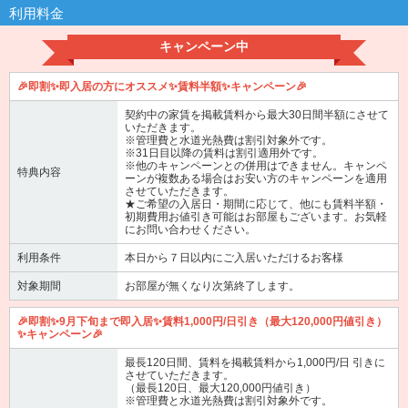
利用料金
キャンペーン中
🎉即割✨即入居の方にオススメ✨賃料半額✨キャンペーン🎉
契約中の家賃を掲載賃料から最大30日間半額にさせて
いただきます。
※管理費と水道光熱費は割引対象外です。
※31日目以降の賃料は割引適用外です。
※他のキャンペーンとの併用はできません。キャンペ
特典内容
ーンが複数ある場合はお安い方のキャンペーンを適用
させていただきます。
★ご希望の入居日・期間に応じて、他にも賃料半額・
初期費用お値引き可能はお部屋もございます。お気軽
にお問い合わせください。
利用条件
本日から７日以内にご入居いただけるお客様
対象期間
お部屋が無くなり次第終了します。
🎉即割✨9月下旬まで即入居✨賃料1,000円/日引き（最大120,000円値引き）
✨キャンペーン🎉
最長120日間、賃料を掲載賃料から1,000円/日 引きに
させていただきます。
（最長120日、最大120,000円値引き）
※管理費と水道光熱費は割引対象外です。