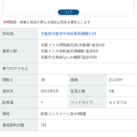
1
/
7
※
間取図・画像と現況が異なる場合は現況を優先とします。
所在地
大阪府大阪市中央区東高麗橋3-29
大阪メトロ堺筋線北浜(大阪)駅 徒歩5分
最寄り駅
大阪メトロ谷町線天満橋駅 徒歩6分
京阪中之島線なにわ橋駅 徒歩10分
車でのアクセス
間取り
1K
面積
21.17m²
築年月
2011年2月
定員人数
2名
駐車場
×
ベッドタイプ
セミダブル
構造
鉄筋コンクリート造/14階建
最低契約日数
7日