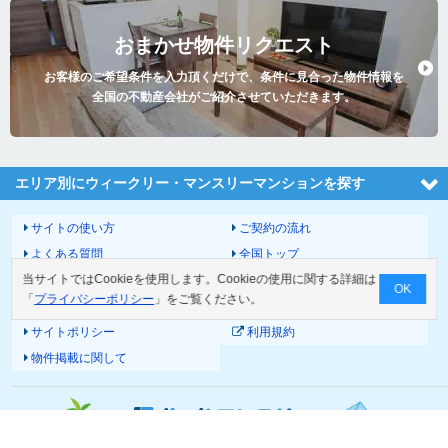
おまかせ物件リクエスト
お客様のご希望条件を入力頂くだけで、条件に見合った物件情報を
全国の不動産会社がご紹介させていただきます。
エリア別にウィークリー・マンスリーマンションを探す
サイトの使い方
ご契約の流れ
よくある質問
全国トップ
当サイトではCookieを使用します。Cookieの使用に関する詳細は
サイトマップ
運営会社
OK
「
プライバシーポリシー
」をご覧ください。
お問い合わせ
個人情報の取扱いについて
サイトポリシー
利用規約
物件掲載に関して
© 2026 Good-com Inc.