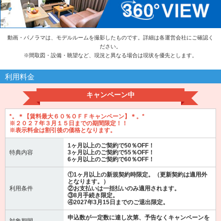
動画・パノラマは、モデルルームを撮影したものです。詳細は各運営会社にご確認く
ださい。
※
間取図・設備・眺望など、現況と異なる場合は現状を優先とします。
利用料金
キャンペーン中
*。＊【賃料最大６０％ＯＦＦキャンペーン】＊。*
※２０２７年３月１５日までの期間限定！！
※表示料金は割引後の価格となります。
1ヶ月以上のご契約で50％OFF！
特典内容
3ヶ月以上のご契約で55％OFF！
6ヶ月以上のご契約で60％OFF！
①1ヶ月以上の新規契約時限定。（更新契約は適用外
となります。）
利用条件
②お支払いは一括払いのみ適用されます。
③8月手続き限定。
④2027年3月15日までのご退出限定。
申込数が一定数に達し次第、予告なくキャンペーンを
対象期間