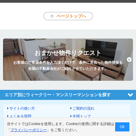
ページトップへ
おまかせ物件リクエスト
お客様のご希望条件を入力頂くだけで、条件に見合った物件情報を
全国の不動産会社がご紹介させていただきます。
エリア別にウィークリー・マンスリーマンションを探す
サイトの使い方
ご契約の流れ
よくある質問
全国トップ
当サイトではCookieを使用します。Cookieの使用に関する詳細は
サイトマップ
運営会社
OK
「
プライバシーポリシー
」をご覧ください。
お問い合わせ
個人情報の取扱いについて