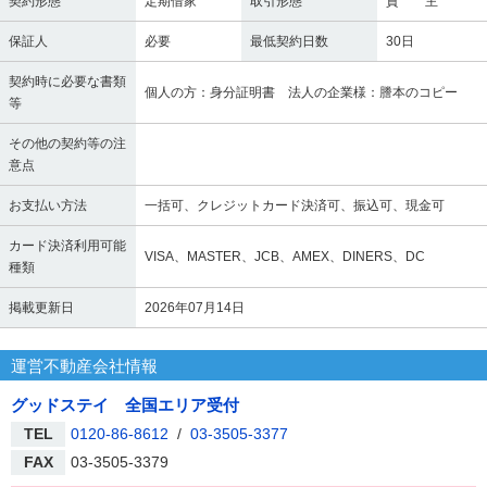
契約形態
定期借家
取引形態
貸 主
保証人
必要
最低契約日数
30日
契約時に必要な書類
個人の方：身分証明書 法人の企業様：謄本のコピー
等
その他の契約等の注
意点
お支払い方法
一括可、クレジットカード決済可、振込可、現金可
カード決済利用可能
VISA、MASTER、JCB、AMEX、DINERS、DC
種類
掲載更新日
2026年07月14日
運営不動産会社情報
グッドステイ 全国エリア受付
TEL
0120-86-8612
/
03-3505-3377
FAX
03-3505-3379