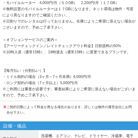
・モバイルルーター 4,000円/月（５０GB） 2,200円/月（１７GB）
※無料設置のモバイルルーターは１７GBになります。ネット環境は物件・号室
により異なりますのでご確認ください。
※日割りでのレンタルは行っておりません。在庫によりご希望に添えない場合が
ございますので、予めご了承下さい。
＜オプションサービスのご案内＞
【アーリーチェックイン／レイトチェックアウト料金】日割賃料の50%
※10時入居（通常15時）、19時退去（通常15時）に変更できるプランです。
【毎月払い（分割払い）】
・ミドル契約の場合（3ヶ月～7ヶ月未満）8,000円/月
・ロング契約の場合（7ヶ月以上）5,000円/月
※ご利用には審査が必要です。審査結果によりご希望に添えない場合がございま
すので、予めご了承下さい。
※
ご契約日数によって料金が異なる場合があります。詳しくは物件の運営会社にお問
合せ下さい。
設備・備品
洗濯機、エアコン、テレビ、ドライヤー、冷蔵庫、電子