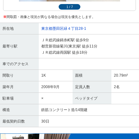
1
/
7
※
間取図・画像と現況が異なる場合は現況を優先とします。
所在地
東京都墨田区緑４丁目28-1
ＪＲ総武線錦糸町駅 徒歩9分
最寄り駅
都営新宿線菊川(東京)駅 徒歩11分
ＪＲ総武線両国駅 徒歩18分
車でのアクセス
間取り
1K
面積
20.79m²
築年月
2008年9月
定員人数
2名
駐車場
×
ベッドタイプ
構造
鉄筋コンクリート造/14階建
最低契約日数
30日