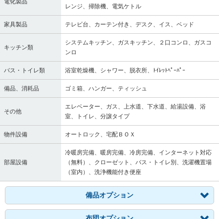
電化製品
レンジ、掃除機、電気ケトル
家具製品
テレビ台、カーテン付き、デスク、イス、ベッド
システムキッチン、ガスキッチン、２口コンロ、ガスコ
キッチン類
ンロ
バス・トイレ類
浴室乾燥機、シャワー、脱衣所、ﾄｲﾚｯﾄﾍﾟｰﾊﾟｰ
備品、消耗品
ゴミ箱、ハンガー、ティッシュ
エレベーター、ガス、上水道、下水道、給湯設備、浴
その他
室、トイレ、分譲タイプ
物件設備
オートロック、宅配ＢＯＸ
冷暖房完備、暖房完備、冷房完備、インターネット対応
部屋設備
（無料）、クローゼット、バス・トイレ別、洗濯機置場
（室内）、洗浄機能付き便座
備品オプション
布団オプション