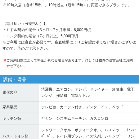
※10時入居（通常15時）、19時退去（通常15時）に変更できるプランです。
【毎月払い（分割払い）】
・ミドル契約の場合（3ヶ月～7ヶ月未満）8,000円/月
・ロング契約の場合（7ヶ月以上）5,000円/月
※ご利用には審査が必要です。審査結果によりご希望に添えない場合がございま
すので、予めご了承下さい。
※
ご契約日数によって料金が異なる場合があります。詳しくは物件の運営会社にお問
合せ下さい。
設備・備品
洗濯機、エアコン、テレビ、ドライヤー、冷蔵庫、電子
電化製品
レンジ、掃除機、電気ケトル
家具製品
テレビ台、カーテン付き、デスク、イス、ベッド
キッチン類
ヤカン、システムキッチン、ガスコンロ
シャワー、タオル、ボディータオル、バスマット、ﾄｲﾚｯﾄ
バス・トイレ類
ﾍﾟｰﾊﾟｰ、トイレ用ブラシ、バス洗剤、シャンプー、リン