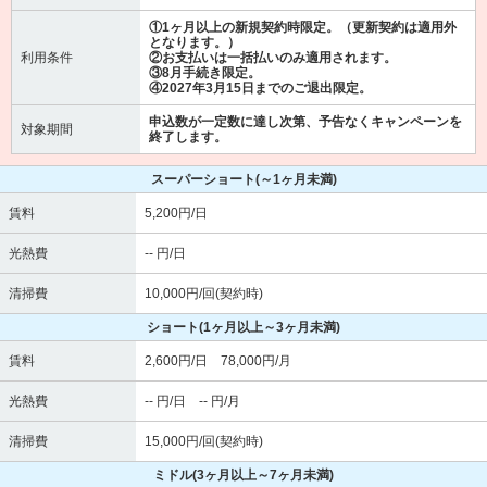
①1ヶ月以上の新規契約時限定。（更新契約は適用外
となります。）
利用条件
②お支払いは一括払いのみ適用されます。
③8月手続き限定。
④2027年3月15日までのご退出限定。
申込数が一定数に達し次第、予告なくキャンペーンを
対象期間
終了します。
スーパーショート
(～1ヶ月未満)
賃料
5,200円/日
光熱費
-- 円/日
清掃費
10,000円/回(契約時)
ショート
(1ヶ月以上～3ヶ月未満)
賃料
2,600円/日 78,000円/月
光熱費
-- 円/日 -- 円/月
清掃費
15,000円/回(契約時)
ミドル
(3ヶ月以上～7ヶ月未満)