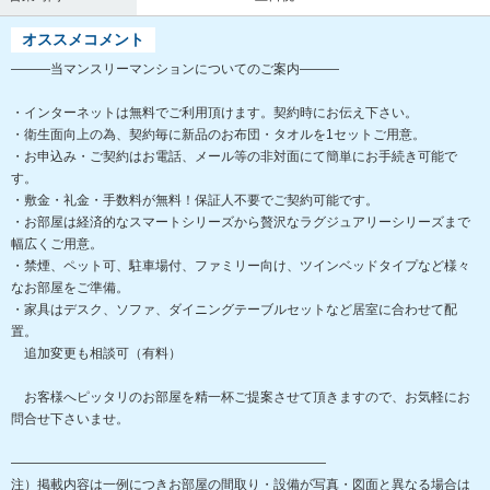
オススメコメント
―――当マンスリーマンションについてのご案内―――
・インターネットは無料でご利用頂けます。契約時にお伝え下さい。
・衛生面向上の為、契約毎に新品のお布団・タオルを1セットご用意。
・お申込み・ご契約はお電話、メール等の非対面にて簡単にお手続き可能で
す。
・敷金・礼金・手数料が無料！保証人不要でご契約可能です。
・お部屋は経済的なスマートシリーズから贅沢なラグジュアリーシリーズまで
幅広くご用意。
・禁煙、ペット可、駐車場付、ファミリー向け、ツインベッドタイプなど様々
なお部屋をご準備。
・家具はデスク、ソファ、ダイニングテーブルセットなど居室に合わせて配
置。
追加変更も相談可（有料）
お客様へピッタリのお部屋を精一杯ご提案させて頂きますので、お気軽にお
問合せ下さいませ。
――――――――――――――――――――――――
注）掲載内容は一例につきお部屋の間取り・設備が写真・図面と異なる場合は