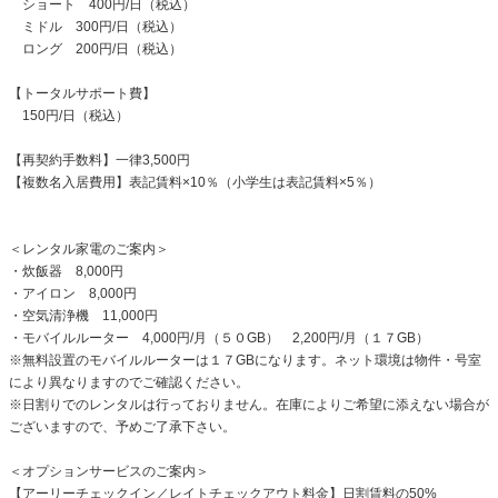
ショート 400円/日（税込）
ミドル 300円/日（税込）
ロング 200円/日（税込）
【トータルサポート費】
150円/日（税込）
【再契約手数料】一律3,500円
【複数名入居費用】表記賃料×10％（小学生は表記賃料×5％）
＜レンタル家電のご案内＞
・炊飯器 8,000円
・アイロン 8,000円
・空気清浄機 11,000円
・モバイルルーター 4,000円/月（５０GB） 2,200円/月（１７GB）
※無料設置のモバイルルーターは１７GBになります。ネット環境は物件・号室
により異なりますのでご確認ください。
※日割りでのレンタルは行っておりません。在庫によりご希望に添えない場合が
ございますので、予めご了承下さい。
＜オプションサービスのご案内＞
【アーリーチェックイン／レイトチェックアウト料金】日割賃料の50%