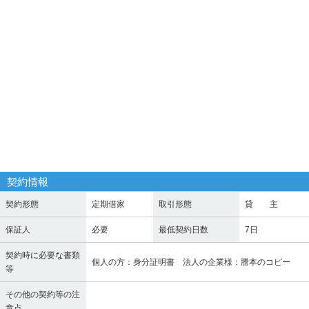
契約情報
契約形態
定期借家
取引形態
貸 主
保証人
必要
最低契約日数
7日
契約時に必要な書類
個人の方：身分証明書 法人の企業様：謄本のコピー
等
その他の契約等の注
意点