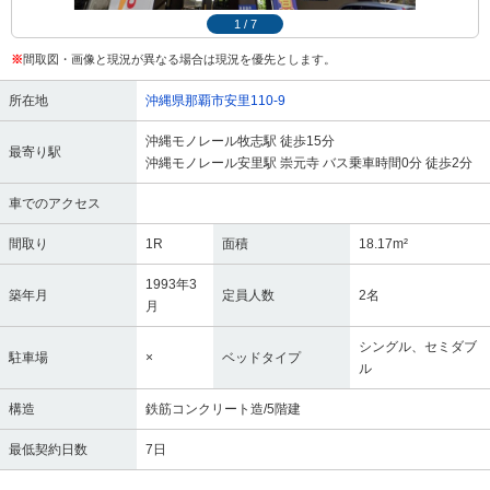
1
/
7
※
間取図・画像と現況が異なる場合は現況を優先とします。
所在地
沖縄県那覇市安里110-9
沖縄モノレール牧志駅 徒歩15分
最寄り駅
沖縄モノレール安里駅 崇元寺 バス乗車時間0分 徒歩2分
車でのアクセス
間取り
1R
面積
18.17m²
1993年3
築年月
定員人数
2名
月
シングル、セミダブ
駐車場
×
ベッドタイプ
ル
構造
鉄筋コンクリート造/5階建
最低契約日数
7日