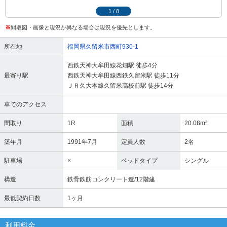
1
/
8
※
間取図・画像と現況が異なる場合は現況を優先とします。
所在地
福岡県久留米市西町930-1
西鉄天神大牟田線花畑駅 徒歩4分
最寄り駅
西鉄天神大牟田線西鉄久留米駅 徒歩11分
ＪＲ久大本線久留米高校前駅 徒歩14分
車でのアクセス
間取り
1R
面積
20.08m²
築年月
1991年7月
定員人数
2名
駐車場
×
ベッドタイプ
シングル
構造
鉄骨鉄筋コンクリート造/12階建
最低契約日数
1ヶ月
利用料金