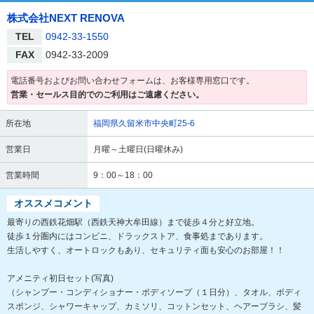
株式会社NEXT RENOVA
TEL
0942-33-1550
FAX
0942-33-2009
電話番号およびお問い合わせフォームは、お客様専用窓口です。
営業・セールス目的でのご利用はご遠慮ください。
所在地
福岡県久留米市中央町25-6
営業日
月曜～土曜日(日曜休み)
営業時間
9：00～18：00
オススメコメント
最寄りの西鉄花畑駅（西鉄天神大牟田線）まで徒歩４分と好立地。
徒歩１分圏内にはコンビニ、ドラックストア、食事処まであります。
生活しやすく、オートロックもあり、セキュリティ面も安心のお部屋！！
アメニティ初日セット(写真)
（シャンプー・コンディショナー・ボディソープ（１日分）、タオル、ボディ
スポンジ、シャワーキャップ、カミソリ、コットンセット、ヘアーブラシ、髪