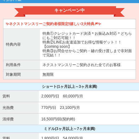
キャンペーン中
✨ネクストマンスリーご契約者様限定❗嬉しい3大特典🎆✨
特典①クレジットカード決済＊お振込み対応＊どちら
にもご対応可能！！
特典②LINEお友達追加でお得な情報ゲット！！
特典内容
【coming soon】
特典③お問合せからご契約・鍵の受け渡しまで非対面
で完結！！
利用条件
ネクストマンスリーご契約された全てのお客様
対象期間
無期限
ショート
(1ヶ月以上～3ヶ月未満)
賃料
2,000円/日 60,000円/月
光熱費
770円/日 23,100円/月
清掃費
16,500円/回(契約時)
ミドル
(3ヶ月以上～7ヶ月未満)
賃料
1,800円/日 54,000円/月