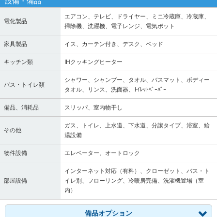
設備・備品
エアコン、テレビ、ドライヤー、ミニ冷蔵庫、冷蔵庫、
電化製品
掃除機、洗濯機、電子レンジ、電気ポット
家具製品
イス、カーテン付き、デスク、ベッド
キッチン類
IHクッキングヒーター
シャワー、シャンプー、タオル、バスマット、ボディー
バス・トイレ類
タオル、リンス、洗面器、ﾄｲﾚｯﾄﾍﾟｰﾊﾟｰ
備品、消耗品
スリッパ、室内物干し
ガス、トイレ、上水道、下水道、分譲タイプ、浴室、給
その他
湯設備
物件設備
エレベーター、オートロック
インターネット対応（有料）、クローゼット、バス・ト
部屋設備
イレ別、フローリング、冷暖房完備、洗濯機置場（室
内）
備品オプション