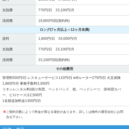
光熱費
770円/日 23,100円/月
清掃費
19,800円/回(契約時)
ロング
(7ヶ月以上～12ヶ月未満)
賃料
1,800円/日 54,000円/月
光熱費
770円/日 23,100円/月
清掃費
23,100円/回(契約時)
その他費用
管理料500円/日 レスキューサービス110円/日 wifiルーター275円/日 火災保険
1,860円/月 事務手数料3,300円
リネンレンタル料(掛け布団、ベッドパッド、枕、ベッドシーツ、掛布団カバ
ー、ピロケース)12,500円
1名様追加料金1300円/日
※
ご契約日数によって料金が異なる場合があります。詳しくは物件の運営会社にお問
合せ下さい。