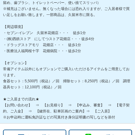
留め、歯ブラシ、トイレットペーパー、使い捨てスリッパ）
※補充はございません。無くなった場合には恐れ入りますが、ご入居者様で買
い足しをお願い致します。一部商品は、久留米市に限る。
【周辺環境】
・セブン-イレブン 久留米花畑店・・・ 徒歩1分
・(株)西鉄ストア にしてつストア花畑店・・・徒歩4分
・ドラッグストアモリ 花畑店・・・ 徒歩1分
・医療法人福岡桜十字 花畑病院・・・徒歩2分
【オプション】
常備アイテム以外にもオプションでご購入いただけるアイテムをご用意してお
ります。
食器セット：5,500円（税込）／回 掃除セット：8,250円（税込）／回 調理
器具セット：12,100円（税込）／回
★ご入居までの流れ★
【お問い合わせ】 ⇒ 【お見積り】 ⇒ 【申込み、審査】 ⇒ 【電子契
約、ご入金】 ⇒ 【鍵所在、駐車区画のご案内】⇒ 【ご入居】
※お申込時に運転免許証などの写真付き身分証明書の写しなどを添付