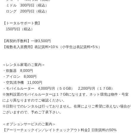
ミドル 300円/日（税込）
ロング 200円/日（税込）
【トータルサポート費】
150円/日（税込）
【再契約手数料】一律3,500円
【複数名入居費用】表記賃料×10％（小学生は表記賃料×5％）
＜レンタル家電のご案内＞
・炊飯器 8,000円
・アイロン 8,000円
・空気清浄機 11,000円
・モバイルルーター 4,000円/月（５０GB） 2,200円/月（１７GB）
※無料設置のモバイルルーターは１７GBになります。ネット環境は物件・号室
により異なりますのでご確認ください。
※日割りでのレンタルは行っておりません。在庫によりご希望に添えない場合が
ございますので、予めご了承下さい。
＜オプションサービスのご案内＞
【アーリーチェックイン／レイトチェックアウト料金】日割賃料の50%