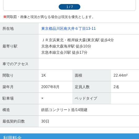
1
/
7
※
間取図・画像と現況が異なる場合は現況を優先とします。
所在地
東京都品川区南大井６丁目13-11
ＪＲ京浜東北・根岸線大森(東京)駅 徒歩4分
最寄り駅
京急本線大森海岸駅 徒歩10分
京急本線立会川駅 徒歩17分
車でのアクセス
間取り
1K
面積
22.44m²
築年月
2007年8月
定員人数
2名
駐車場
×
ベッドタイプ
構造
鉄筋コンクリート造/14階建
最低契約日数
30日
利用料金