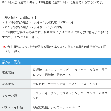
※10時入居（通常15時）、19時退去（通常15時）に変更できるプランです。
【毎月払い（分割払い）】
・ミドル契約の場合（3ヶ月～7ヶ月未満）8,000円/月
・ロング契約の場合（7ヶ月以上）5,000円/月
※ご利用には審査が必要です。審査結果によりご希望に添えない場合がございま
すので、予めご了承下さい。
※
ご契約日数によって料金が異なる場合があります。詳しくは物件の運営会社にお問
合せ下さい。
設備・備品
洗濯機、エアコン、テレビ、ドライヤー、冷蔵庫、電子
電化製品
レンジ、掃除機、電気ケトル
家具製品
テレビ台、カーテン付き、デスク、イス、ベッド
システムキッチン、ガスキッチン、２口コンロ、ガスコ
キッチン類
ンロ
バス・トイレ類
浴室乾燥機、シャワー、ﾄｲﾚｯﾄﾍﾟｰﾊﾟｰ