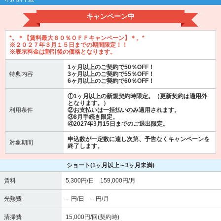
キャンペーン中
*。＊【賃料最大６０％ＯＦＦキャンペーン】＊。*
※２０２７年３月１５日までの期間限定！！
※表示料金は割引後の価格となります。
1ヶ月以上のご契約で50％OFF！
特典内容
3ヶ月以上のご契約で55％OFF！
6ヶ月以上のご契約で60％OFF！
①1ヶ月以上の新規契約時限定。（更新契約は適用外
となります。）
利用条件
②お支払いは一括払いのみ適用されます。
③8月手続き限定。
④2027年3月15日までのご退出限定。
申込数が一定数に達し次第、予告なくキャンペーンを
対象期間
終了します。
ショート
(1ヶ月以上～3ヶ月未満)
賃料
5,300円/日 159,000円/月
光熱費
-- 円/日 -- 円/月
清掃費
15,000円/回(契約時)