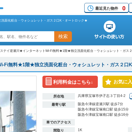
0
最近見た物件
★独立洗面化粧台・ウォシュレット・ガス２口K・オートロック★
検索
Sステイ逆瀬川★インターネットWi-Fi無料★1階★独立洗面化粧台・ウォシュレット・ガス
i-Fi無料★1階★独立洗面化粧台・ウォシュレット・ガス２口
お気に
利用料金はこちら↓
兵庫県宝塚市伊孑志３丁目4-2
所在地
阪急今津線逆瀬川駅 徒歩7分
最寄り駅
阪急今津線宝塚南口駅 徒歩15分
阪急今津線宝塚南口駅 徒歩16分
車でのアクセス
1K
間取り