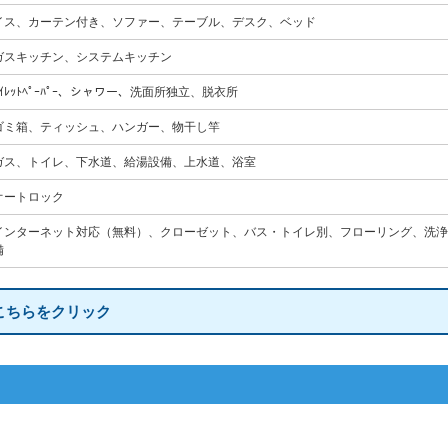
イス、カーテン付き、ソファー、テーブル、デスク、ベッド
ガスキッチン、システムキッチン
ﾄｲﾚｯﾄﾍﾟｰﾊﾟｰ、シャワー、洗面所独立、脱衣所
ゴミ箱、ティッシュ、ハンガー、物干し竿
ガス、トイレ、下水道、給湯設備、上水道、浴室
オートロック
インターネット対応（無料）、クローゼット、バス・トイレ別、フローリング、洗浄
備
こちらをクリック