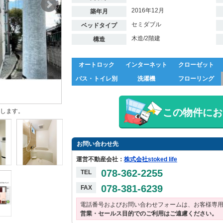
2016年12月
築年月
セミダブル
ベッドタイプ
木造/2階建
構造
オートロック
インターネット
クローゼット
バス・トイレ別
洗濯機
フローリング
この物件にお
します。
お問い合わせ先
運営不動産会社：
株式会社stoked life
078-362-2255
TEL
078-381-6239
FAX
電話番号およびお問い合わせフォームは、お客様専
営業・セールス目的でのご利用はご遠慮ください。