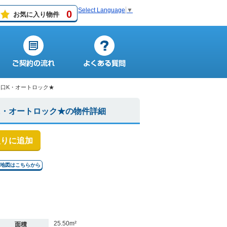
Select Language
▼
0
お気に入り物件
２口K・オートロック★
K・オートロック★の物件詳細
入りに追加
↓地図はこちらから
25.50m²
面積