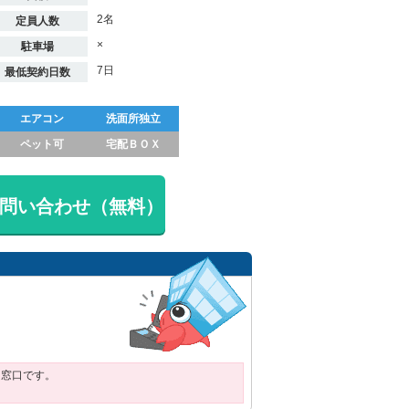
2名
定員人数
×
駐車場
7日
最低契約日数
エアコン
洗面所独立
ペット可
宅配ＢＯＸ
問い合わせ（無料）
用窓口です。