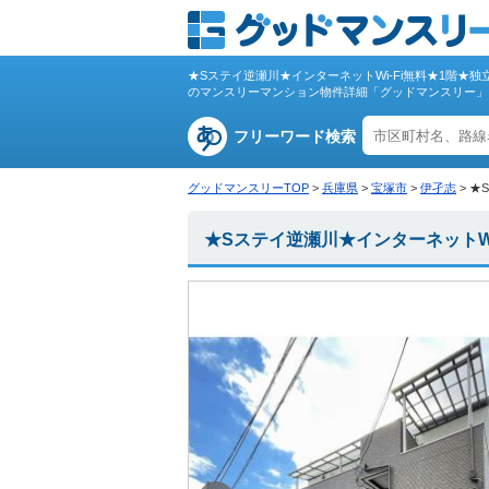
★Sステイ逆瀬川★インターネットWi-Fi無料★1階
のマンスリーマンション物件詳細「グッドマンスリー」
フリーワード検索
グッドマンスリーTOP
>
兵庫県
>
宝塚市
>
伊孑志
>
★
★Sステイ逆瀬川★インターネットW