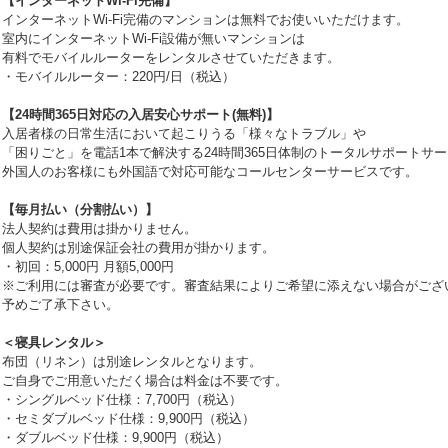
【インターネットWi-Fi完備】
インターネットWi-Fi完備のマンションは無料でお使いいただけます。
室内にインターネットWi-Fi設備が無いマンションは
有料でモバイルルーターをレンタルさせていただきます。
・モバイルルーター：220円/日（税込）
【24時間365日対応の入居安心サポート(無料)】
入居者様の日常生活において起こりうる「様々なトラブル」や
「困りごと」を電話1本で解決する24時間365日体制のトータルサポートサ
外国人のお客様にも外国語で対応可能なコールセンターサービスです。
【毎月払い（分割払い）】
法人契約は費用は掛かりません。
個人契約は別途保証会社の費用が掛かります。
・初回：5,000円 月額5,000円
※ご利用には審査が必要です。審査結果によりご希望に添えない場合がござ
予めご了承下さい。
＜寝具レンタル＞
布団（リネン）は別途レンタルとなります。
ご自身でご用意いただく場合は料金は不要です。
・シングルベッド仕様：7,700円（税込）
・セミダブルベッド仕様：9,900円（税込）
・ダブルベッド仕様：9,900円（税込）