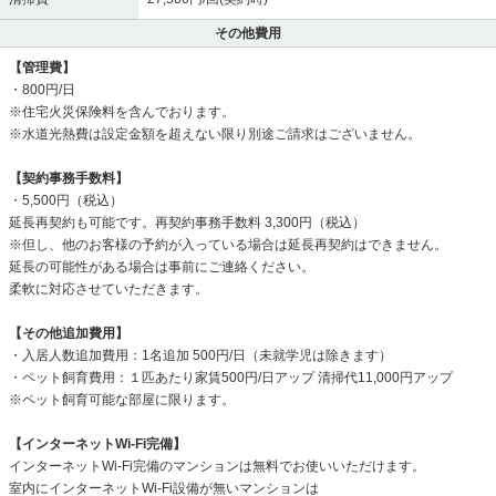
その他費用
【管理費】
・800円/日
※住宅火災保険料を含んでおります。
※水道光熱費は設定金額を超えない限り別途ご請求はございません。
【契約事務手数料】
・5,500円（税込）
延長再契約も可能です。再契約事務手数料 3,300円（税込）
※但し、他のお客様の予約が入っている場合は延長再契約はできません。
延長の可能性がある場合は事前にご連絡ください。
柔軟に対応させていただきます。
【その他追加費用】
・入居人数追加費用：1名追加 500円/日（未就学児は除きます）
・ペット飼育費用：１匹あたり家賃500円/日アップ 清掃代11,000円アップ
※ペット飼育可能な部屋に限ります。
【インターネットWi-Fi完備】
インターネットWi-Fi完備のマンションは無料でお使いいただけます。
室内にインターネットWi-Fi設備が無いマンションは