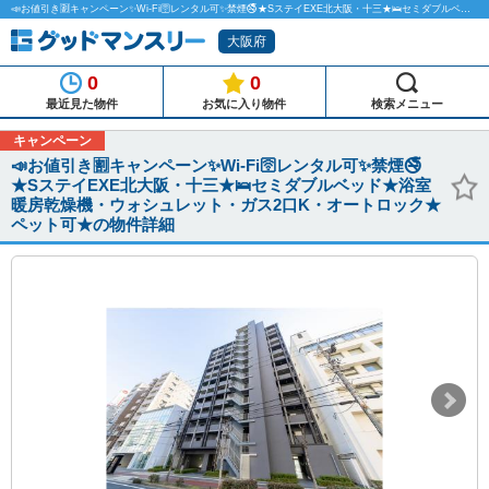
📣お値引き🈹キャンペーン✨Wi-Fi🛜レンタル可✨禁煙🚭★SステイEXE北大阪・十三★🛌セミダブルベッド★浴室暖房乾燥機・ウォシュレット・ガス2口K・オートロック★ペット可★のマンスリーマンション物件詳細「グッドマンスリー」
大阪府
0
0
最近見た物件
お気に入り物件
検索メニュー
キャンペーン
📣お値引き🈹キャンペーン✨Wi-Fi🛜レンタル可✨禁煙🚭
★SステイEXE北大阪・十三★🛌セミダブルベッド★浴室
暖房乾燥機・ウォシュレット・ガス2口K・オートロック★
ペット可★の物件詳細