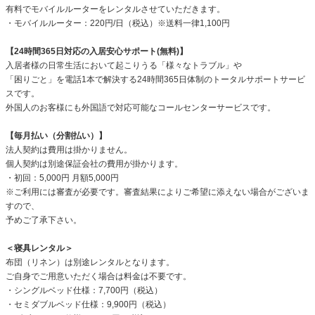
有料でモバイルルーターをレンタルさせていただきます。
・モバイルルーター：220円/日（税込）※送料一律1,100円
【24時間365日対応の入居安心サポート(無料)】
入居者様の日常生活において起こりうる「様々なトラブル」や
「困りごと」を電話1本で解決する24時間365日体制のトータルサポートサービ
スです。
外国人のお客様にも外国語で対応可能なコールセンターサービスです。
【毎月払い（分割払い）】
法人契約は費用は掛かりません。
個人契約は別途保証会社の費用が掛かります。
・初回：5,000円 月額5,000円
※ご利用には審査が必要です。審査結果によりご希望に添えない場合がございま
すので、
予めご了承下さい。
＜寝具レンタル＞
布団（リネン）は別途レンタルとなります。
ご自身でご用意いただく場合は料金は不要です。
・シングルベッド仕様：7,700円（税込）
・セミダブルベッド仕様：9,900円（税込）