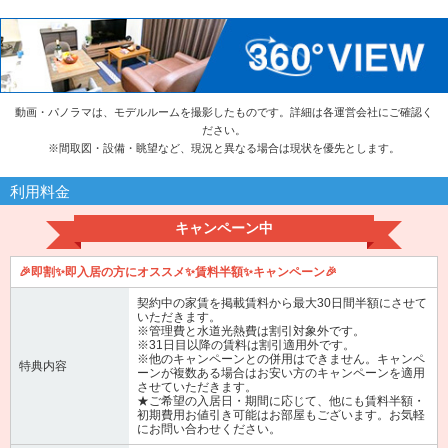
動画・パノラマは、モデルルームを撮影したものです。詳細は各運営会社にご確認く
ださい。
※
間取図・設備・眺望など、現況と異なる場合は現状を優先とします。
利用料金
キャンペーン中
🎉即割✨即入居の方にオススメ✨賃料半額✨キャンペーン🎉
契約中の家賃を掲載賃料から最大30日間半額にさせて
いただきます。
※管理費と水道光熱費は割引対象外です。
※31日目以降の賃料は割引適用外です。
※他のキャンペーンとの併用はできません。キャンペ
特典内容
ーンが複数ある場合はお安い方のキャンペーンを適用
させていただきます。
★ご希望の入居日・期間に応じて、他にも賃料半額・
初期費用お値引き可能はお部屋もございます。お気軽
にお問い合わせください。