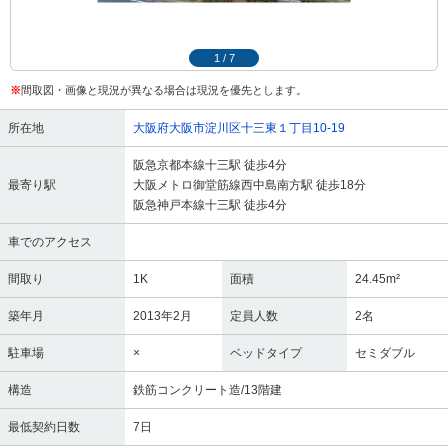
1
/
7
※
間取図・画像と現況が異なる場合は現況を優先とします。
所在地
大阪府大阪市淀川区十三東１丁目10-19
阪急京都本線十三駅 徒歩4分
最寄り駅
大阪メトロ御堂筋線西中島南方駅 徒歩18分
阪急神戸本線十三駅 徒歩4分
車でのアクセス
間取り
1K
面積
24.45m²
築年月
2013年2月
定員人数
2名
駐車場
×
ベッドタイプ
セミダブル
構造
鉄筋コンクリート造/13階建
最低契約日数
7日