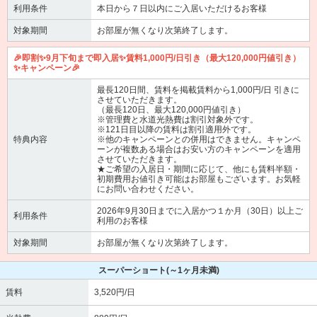
利用条件
本日から７日以内にご入居いただけるお客様
対象期間
お部屋が無くなり次第終了します。
🎉即割✨9月下旬まで即入居✨賃料1,000円/日引き（最大120,000円値引き）
✨キャンペーン🎉
最長120日間、賃料を掲載賃料から1,000円/日 引きに
させていただきます。
（最長120日、最大120,000円値引き）
※管理費と水道光熱費は割引対象外です。
※121日目以降の賃料は割引適用外です。
特典内容
※他のキャンペーンとの併用はできません。キャンペ
ーンが複数ある場合はお安い方のキャンペーンを適用
させていただきます。
★ご希望の入居日・期間に応じて、他にも賃料半額・
初期費用お値引き可能はお部屋もございます。お気軽
にお問い合わせください。
2026年9月30日までに入居かつ１か月（30日）以上ご
利用条件
利用のお客様
対象期間
お部屋が無くなり次第終了します。
スーパーショート
(～1ヶ月未満)
賃料
3,520円/日