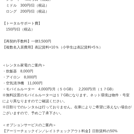
ミドル 300円/日（税込）
ロング 200円/日（税込）
【トータルサポート費】
150円/日（税込）
【再契約手数料】一律3,500円
【複数名入居費用】表記賃料×10％（小学生は表記賃料×5％）
＜レンタル家電のご案内＞
・炊飯器 8,000円
・アイロン 8,000円
・空気清浄機 11,000円
・モバイルルーター 4,000円/月（５０GB） 2,200円/月（１７GB）
※無料設置のモバイルルーターは１７GBになります。ネット環境は物件・号室
により異なりますのでご確認ください。
※日割りでのレンタルは行っておりません。在庫によりご希望に添えない場合が
ございますので、予めご了承下さい。
＜オプションサービスのご案内＞
【アーリーチェックイン／レイトチェックアウト料金】日割賃料の50%