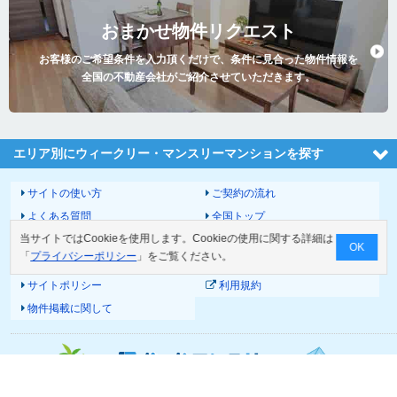
おまかせ物件リクエスト
お客様のご希望条件を入力頂くだけで、条件に見合った物件情報を
全国の不動産会社がご紹介させていただきます。
エリア別にウィークリー・マンスリーマンションを探す
サイトの使い方
ご契約の流れ
よくある質問
全国トップ
当サイトではCookieを使用します。Cookieの使用に関する詳細は
サイトマップ
運営会社
OK
「
プライバシーポリシー
」をご覧ください。
お問い合わせ
個人情報の取扱いについて
サイトポリシー
利用規約
物件掲載に関して
© 2026 Good-com Inc.
All Rights Reserved.