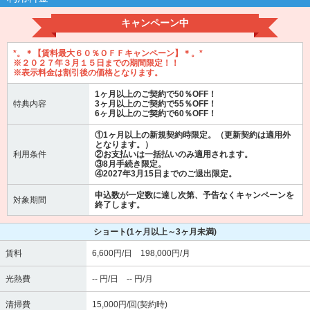
キャンペーン中
*。＊【賃料最大６０％ＯＦＦキャンペーン】＊。*
※２０２７年３月１５日までの期間限定！！
※表示料金は割引後の価格となります。
1ヶ月以上のご契約で50％OFF！
特典内容
3ヶ月以上のご契約で55％OFF！
6ヶ月以上のご契約で60％OFF！
①1ヶ月以上の新規契約時限定。（更新契約は適用外
となります。）
利用条件
②お支払いは一括払いのみ適用されます。
③8月手続き限定。
④2027年3月15日までのご退出限定。
申込数が一定数に達し次第、予告なくキャンペーンを
対象期間
終了します。
ショート
(1ヶ月以上～3ヶ月未満)
賃料
6,600円/日 198,000円/月
光熱費
-- 円/日 -- 円/月
清掃費
15,000円/回(契約時)