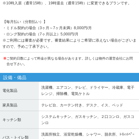
※10時入居（通常15時）、19時退去（通常15時）に変更できるプランです。
【毎月払い（分割払い）】
・ミドル契約の場合（3ヶ月～7ヶ月未満）8,000円/月
・ロング契約の場合（7ヶ月以上）5,000円/月
※ご利用には審査が必要です。審査結果によりご希望に添えない場合がございま
すので、予めご了承下さい。
※
ご契約日数によって料金が異なる場合があります。詳しくは物件の運営会社にお問
合せ下さい。
設備・備品
洗濯機、エアコン、テレビ、ドライヤー、冷蔵庫、電子
電化製品
レンジ、掃除機、電気ケトル
家具製品
テレビ台、カーテン付き、デスク、イス、ベッド
システムキッチン、ガスキッチン、２口コンロ、ガスコ
キッチン類
ンロ
洗面所独立、浴室乾燥機、シャワー、脱衣所、ﾄｲﾚｯﾄﾍﾟｰ
バス・トイレ類