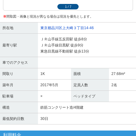
1
/
7
※
間取図・画像と現況が異なる場合は現況を優先とします。
所在地
東京都品川区上大崎３丁目14-46
ＪＲ山手線五反田駅 徒歩8分
最寄り駅
ＪＲ山手線目黒駅 徒歩9分
東急目黒線不動前駅 徒歩13分
車でのアクセス
間取り
1K
面積
27.68m²
築年月
2017年5月
定員人数
2名
駐車場
×
ベッドタイプ
構造
鉄筋コンクリート造/4階建
最低契約日数
30日
利用料金