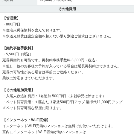
その他費用
【管理費】
・800円/日
※住宅火災保険料を含んでおります。
※水道光熱費は設定金額を超えない限り別途ご請求はございません。
【契約事務手数料】
・5,500円（税込）
延長再契約も可能です。再契約事務手数料 3,300円（税込）
※但し、他のお客様の予約が入っている場合は延長再契約はできません。
延長の可能性がある場合は事前にご連絡ください。
柔軟に対応させていただきます。
【その他追加費用】
・入居人数追加費用：1名追加 500円/日（未就学児は除きます）
・ペット飼育費用：１匹あたり家賃500円/日アップ 清掃代11,000円アップ
※ペット飼育可能な部屋に限ります。
【インターネットWi-Fi完備】
インターネットWi-Fi完備のマンションは無料でお使いいただけます。
室内にインターネットWi-Fi設備が無いマンションは