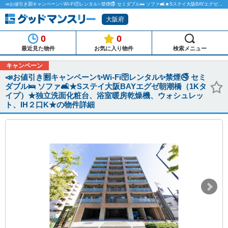
📣お値引き🈹キャンペーン✨Wi-Fi🛜レンタル✨禁煙🚭 セミダブル🛌 ソファ🛋️★Sステイ大阪BAYエグゼ朝潮橋（1Kタイプ）★独立洗面化粧台、浴室暖房乾燥機、ウォシュレット、IH２口K★のマンスリーマンション物件詳細「グッドマンスリー」
大阪府
0
0
最近見た物件
お気に入り物件
検索メニュー
キャンペーン
📣お値引き🈹キャンペーン✨Wi-Fi🛜レンタル✨禁煙🚭 セミ
ダブル🛌 ソファ🛋️★Sステイ大阪BAYエグゼ朝潮橋（1Kタ
イプ）★独立洗面化粧台、浴室暖房乾燥機、ウォシュレッ
ト、IH２口K★の物件詳細