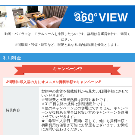
動画・パノラマは、モデルルームを撮影したものです。詳細は各運営会社にご確認く
ださい。
※
間取図・設備・眺望など、現況と異なる場合は現状を優先とします。
利用料金
キャンペーン中
🎉即割✨即入居の方にオススメ✨賃料半額✨キャンペーン🎉
契約中の家賃を掲載賃料から最大30日間半額にさせて
いただきます。
※管理費と水道光熱費は割引対象外です。
※31日目以降の賃料は割引適用外です。
※他のキャンペーンとの併用はできません。キャンペ
特典内容
ーンが複数ある場合はお安い方のキャンペーンを適用
させていただきます。
★ご希望の入居日・期間に応じて、他にも賃料半額・
初期費用お値引き可能はお部屋もございます。お気軽
にお問い合わせください。