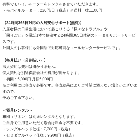
有料でモバイルルーターをレンタルさせていただきます。
・モバイルルーター：220円/日（税込）※送料一律1,100円
【24時間365日対応の入居安心サポート(無料)】
入居者様の日常生活において起こりうる「様々なトラブル」や
「困りごと」を電話1本で解決する24時間365日体制のトータルサポートサービ
スです。
外国人のお客様にも外国語で対応可能なコールセンターサービスです。
【毎月払い（分割払い）】
法人契約は費用は掛かりません。
個人契約は別途保証会社の費用が掛かります。
・初回：5,000円 月額5,000円
※ご利用には審査が必要です。審査結果によりご希望に添えない場合がございま
すので、
予めご了承下さい。
＜寝具レンタル＞
布団（リネン）は別途レンタルとなります。
ご自身でご用意いただく場合は料金は不要です。
・シングルベッド仕様：7,700円（税込）
・セミダブルベッド仕様：9,900円（税込）