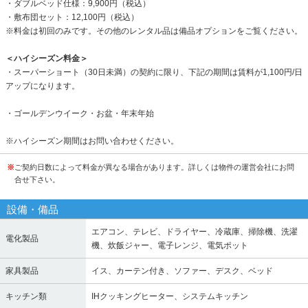
・ダブルベッド仕様：9,900円（税込）
・敷布団セット：12,100円（税込）
※料金は初回のみです。その他のレンタル品は備品オプションをご覧ください。
＜ハイシーズン料金＞
・スーパーショート（30日未満）の契約に限り、下記の期間は賃料が1,100円/日
アップになります。
・ゴールデンウイーク・お盆・年末年始
※ハイシーズン期間はお問い合わせください。
※
ご契約日数によって料金が異なる場合があります。詳しくは物件の運営会社にお問
合せ下さい。
設備・備品
エアコン、テレビ、ドライヤー、冷蔵庫、掃除機、洗濯
電化製品
機、炊飯ジャー、電子レンジ、電気ポット
家具製品
イス、カーテン付き、ソファー、デスク、ベッド
キッチン類
IHクッキングヒーター、システムキッチン