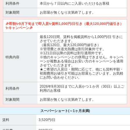
利用条件
本日から７日以内にご入居いただけるお客様
対象期間
お部屋が無くなり次第終了します。
🎉即割✨9月下旬まで即入居✨賃料1,000円/日引き（最大120,000円値引き）
✨キャンペーン🎉
最長120日間、賃料を掲載賃料から1,000円/日 引きに
させていただきます。
（最長120日、最大120,000円値引き）
※管理費と水道光熱費は割引対象外です。
※121日目以降の賃料は割引適用外です。
特典内容
※他のキャンペーンとの併用はできません。キャンペ
ーンが複数ある場合はお安い方のキャンペーンを適用
させていただきます。
★ご希望の入居日・期間に応じて、他にも賃料半額・
初期費用お値引き可能はお部屋もございます。お気軽
にお問い合わせください。
2026年9月30日までに入居かつ１か月（30日）以上ご
利用条件
利用のお客様
対象期間
お部屋が無くなり次第終了します。
スーパーショート
(～1ヶ月未満)
賃料
3,520円/日