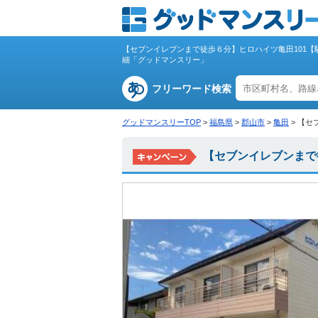
【セブンイレブンまで徒歩６分】ヒロハイツ亀田101【
細「グッドマンスリー」
フリーワード検索
グッドマンスリーTOP
>
福島県
>
郡山市
>
亀田
>
【セ
【セブンイレブンまで