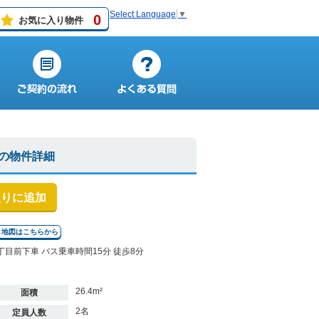
Select Language
▼
0
お気に入り物件
】の物件詳細
入りに追加
↓地図はこちらから
丁目前下車 バス乗車時間15分 徒歩8分
26.4m²
面積
2名
定員人数