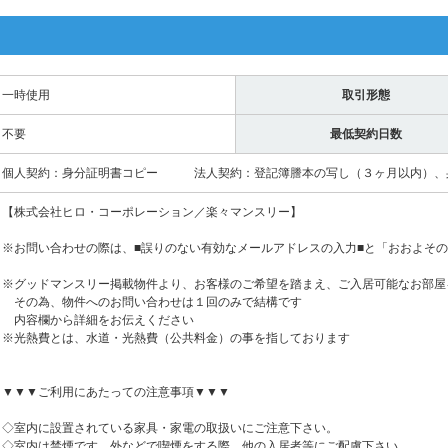
一時使用
取引形態
不要
最低契約日数
個人契約：身分証明書コピー 法人契約：登記簿謄本の写し（３ヶ月以内）、
【株式会社ヒロ・コーポレーション／楽々マンスリー】
※お問い合わせの際は、■誤りのない有効なメールアドレスの入力■と「おおよそ
※グッドマンスリー掲載物件より、お客様のご希望を踏まえ、ご入居可能なお部屋
その為、物件へのお問い合わせは１回のみで結構です
内容欄から詳細をお伝えください
※光熱費とは、水道・光熱費（公共料金）の事を指しております
▼▼▼ご利用にあたっての注意事項▼▼▼
◇室内に設置されている家具・家電の取扱いにご注意下さい。
◇室内は禁煙です。外などで喫煙をする際、他の入居者等にご配慮下さい。