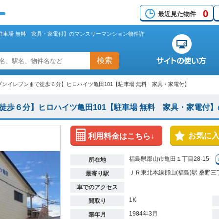
0
最近見た物件
駐車場 無料 家具・家電付】のマンスリーマンション物件詳
検索
ブンイレブンまで徒歩６分】ヒロハイツ亀田101【駐車場 無料 家具・家電付】
徒歩６分】ヒロハイツ亀田101【駐車場 無料 家具・家電付
お気に
利用料金はこちら↓
福島県郡山市亀田１丁目28-15
所在地
ＪＲ東北本線郡山(福島)駅 桑野三
最寄り駅
車でのアクセス
1K
間取り
1984年3月
築年月