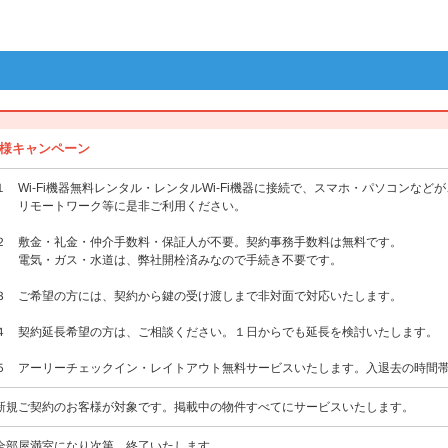
様キャンペーン
１ Wi-Fi機器無料レンタル・レンタルWi-Fi機器に接続で、スマホ・パソコンなど
リモートワーク等に是非ご利用ください。
２ 敷金・礼金・仲介手数料・保証人が不要。契約事務手数料は無料です。
電気・ガス・水道は、弊社開栓済みなので手続き不要です。
３ ご希望の方には、契約から鍵の受け渡しまで非対面で対応いたします。
４ 契約延長希望の方は、ご相談ください。１日からでも延長を検討いたします。
５ アーリーチェックイン・レイトアウト無料サービスいたします。入退去の時間
新規ご契約のお客様が対象です。掲載中の物件すべてにサービスいたします。
全部屋満室になり次第、終了いたします。