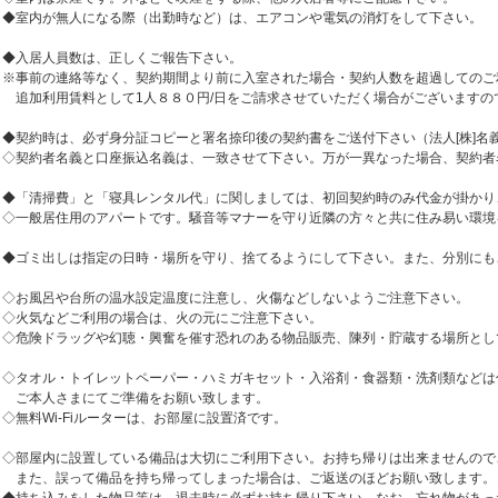
◆室内が無人になる際（出勤時など）は、エアコンや電気の消灯をして下さい。
◆入居人員数は、正しくご報告下さい。
※事前の連絡等なく、契約期間より前に入室された場合・契約人数を超過してのご
追加利用賃料として1人８８０円/日をご請求させていただく場合がございますの
◆契約時は、必ず身分証コピーと署名捺印後の契約書をご送付下さい（法人[株]名
◇契約者名義と口座振込名義は、一致させて下さい。万が一異なった場合、契約者
◆「清掃費」と「寝具レンタル代」に関しましては、初回契約時のみ代金が掛かり
◇一般居住用のアパートです。騒音等マナーを守り近隣の方々と共に住み易い環境
◆ゴミ出しは指定の日時・場所を守り、捨てるようにして下さい。また、分別にも
◇お風呂や台所の温水設定温度に注意し、火傷などしないようご注意下さい。
◇火気などご利用の場合は、火の元にご注意下さい。
◇危険ドラッグや幻聴・興奮を催す恐れのある物品販売、陳列・貯蔵する場所とし
◇タオル・トイレットペーパー・ハミガキセット・入浴剤・食器類・洗剤類などは
ご本人さまにてご準備をお願い致します。
◇無料Wi-Fiルーターは、お部屋に設置済です。
◇部屋内に設置している備品は大切にご利用下さい。お持ち帰りは出来ませんので
また、誤って備品を持ち帰ってしまった場合は、ご返送のほどお願い致します。