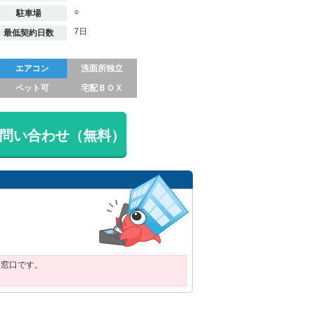
○
駐車場
7日
最低契約日数
エアコン
洗面所独立
ペット可
宅配ＢＯＸ
問い合わせ（無料）
用窓口です。