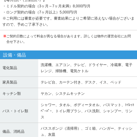
【毎月払い（分割払い）】
・ミドル契約の場合（3ヶ月～7ヶ月未満）8,000円/月
・ロング契約の場合（7ヶ月以上）5,000円/月
※ご利用には審査が必要です。審査結果によりご希望に添えない場合がございま
すので、予めご了承下さい。
※
ご契約日数によって料金が異なる場合があります。詳しくは物件の運営会社にお問
合せ下さい。
設備・備品
洗濯機、エアコン、テレビ、ドライヤー、冷蔵庫、電子
電化製品
レンジ、掃除機、電気ケトル
家具製品
テレビ台、カーテン付き、デスク、イス、ベッド
キッチン類
ヤカン、システムキッチン
シャワー、タオル、ボディータオル、バスマット、ﾄｲﾚｯﾄ
バス・トイレ類
ﾍﾟｰﾊﾟｰ、トイレ用ブラシ、バス洗剤、シャンプー、リン
ス
バススポンジ（清掃用）、ゴミ箱、ハンガー、ティッシ
備品、消耗品
ュ、灰皿