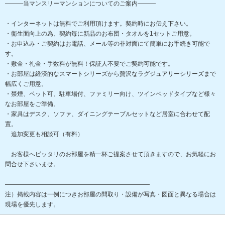
―――当マンスリーマンションについてのご案内―――
・インターネットは無料でご利用頂けます。契約時にお伝え下さい。
・衛生面向上の為、契約毎に新品のお布団・タオルを1セットご用意。
・お申込み・ご契約はお電話、メール等の非対面にて簡単にお手続き可能で
す。
・敷金・礼金・手数料が無料！保証人不要でご契約可能です。
・お部屋は経済的なスマートシリーズから贅沢なラグジュアリーシリーズまで
幅広くご用意。
・禁煙、ペット可、駐車場付、ファミリー向け、ツインベッドタイプなど様々
なお部屋をご準備。
・家具はデスク、ソファ、ダイニングテーブルセットなど居室に合わせて配
置。
追加変更も相談可（有料）
お客様へピッタリのお部屋を精一杯ご提案させて頂きますので、お気軽にお
問合せ下さいませ。
――――――――――――――――――――――――
注）掲載内容は一例につきお部屋の間取り・設備が写真・図面と異なる場合は
現場を優先します。