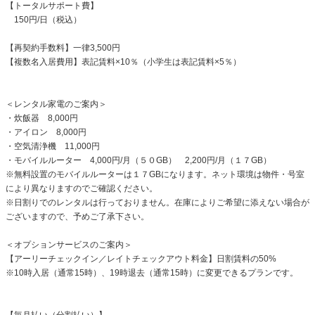
【トータルサポート費】
150円/日（税込）
【再契約手数料】一律3,500円
【複数名入居費用】表記賃料×10％（小学生は表記賃料×5％）
＜レンタル家電のご案内＞
・炊飯器 8,000円
・アイロン 8,000円
・空気清浄機 11,000円
・モバイルルーター 4,000円/月（５０GB） 2,200円/月（１７GB）
※無料設置のモバイルルーターは１７GBになります。ネット環境は物件・号室
により異なりますのでご確認ください。
※日割りでのレンタルは行っておりません。在庫によりご希望に添えない場合が
ございますので、予めご了承下さい。
＜オプションサービスのご案内＞
【アーリーチェックイン／レイトチェックアウト料金】日割賃料の50%
※10時入居（通常15時）、19時退去（通常15時）に変更できるプランです。