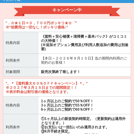
キャンペーン中
*．☆★１日⇒３，７００円ポッキリ★☆゜*
※*他費用は一切なし！ポッキリ価格♪*
《賃料＋安心補償＋清掃費＋基本パック》がコミコミ
の大特価！！
特典内容
(※追加オプション費用及び利用人数追加の費用は別途
要)
【本日～２０２６年９月１５日】迄の期間内利用のご
利用条件
契約のお客様！
対象期間
販売次第終了致します！
*。＊【賃料最大６０％ＯＦＦキャンペーン】＊。*
※２０２７年３月１５日までの期間限定！！
※表示料金は割引後の価格となります。
1ヶ月以上のご契約で50％OFF！
特典内容
3ヶ月以上のご契約で55％OFF！
6ヶ月以上のご契約で60％OFF！
①1ヶ月以上の新規契約時限定。（更新契約は適用外
となります。）
利用条件
②お支払いは一括払いのみ適用されます。
③8月手続き限定。