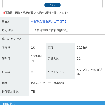
1
/
7
※
間取図・画像と現況が異なる場合は現況を優先とします。
所在地
佐賀県佐賀市唐人１丁目7-2
最寄り駅
ＪＲ長崎本線佐賀駅 徒歩10分
車でのアクセス
間取り
1K
面積
20.28m²
1988年1
築年月
定員人数
2名
月
シングル、セミダブ
駐車場
×
ベッドタイプ
ル
構造
鉄筋コンクリート造/6階建
最低契約日数
7日
利用料金