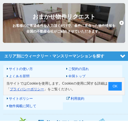
おまかせ物件リクエスト
お客様のご希望条件を入力頂くだけで、条件に見合った物件情報を
全国の不動産会社がご紹介させていただきます。
エリア別にウィークリー・マンスリーマンションを探す
サイトの使い方
ご契約の流れ
よくある質問
全国トップ
当サイトではCookieを使用します。Cookieの使用に関する詳細は
サイトマップ
運営会社
OK
「
プライバシーポリシー
」をご覧ください。
お問い合わせ
個人情報の取扱いについて
サイトポリシー
利用規約
物件掲載に関して