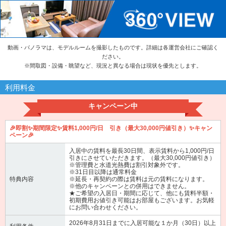
動画・パノラマは、モデルルームを撮影したものです。詳細は各運営会社にご確認く
ださい。
※
間取図・設備・眺望など、現況と異なる場合は現状を優先とします。
利用料金
キャンペーン中
🎉即割✨期間限定✨賃料1,000円/日 引き（最大30,000円値引き）✨キャン
ペーン🎉
入居中の賃料を最長30日間、表示賃料から1,000円/日
引きにさせていただきます。（最大30,000円値引き）
※管理費と水道光熱費は割引対象外です。
※31日目以降は通常料金
特典内容
※延長・再契約の際は賃料は元の賃料になります。
※他のキャンペーンとの併用はできません。
★ご希望の入居日・期間に応じて、他にも賃料半額・
初期費用お値引き可能はお部屋もございます。お気軽
にお問い合わせください。
2026年8月31日までに入居可能な１か月（30日）以上