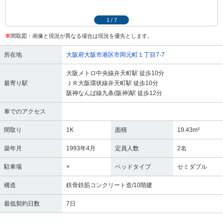
1
/
7
※
間取図・画像と現況が異なる場合は現況を優先とします。
所在地
大阪府大阪市港区市岡元町１丁目7-7
大阪メトロ中央線弁天町駅 徒歩10分
最寄り駅
ＪＲ大阪環状線弁天町駅 徒歩10分
阪神なんば線九条(阪神)駅 徒歩12分
車でのアクセス
間取り
1K
面積
19.43m²
築年月
1993年4月
定員人数
2名
駐車場
×
ベッドタイプ
セミダブル
構造
鉄骨鉄筋コンクリート造/10階建
最低契約日数
7日