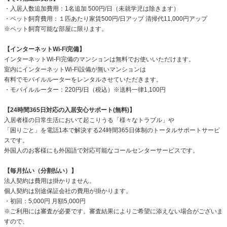
・入居人数追加費用：1名追加 500円/日（未就学児は除きます）
・ペット飼育費用：１匹あたり家賃500円/日アップ 清掃代11,000円アップ
※ペット飼育可能な部屋に限ります。
【インターネットWi-Fi完備】
インターネットWi-Fi完備のマンションは無料でお使いいただけます。
室内にインターネットWi-Fi設備が無いマンションは
有料でモバイルルーターをレンタルさせていただきます。
・モバイルルーター：220円/日（税込）※送料一律1,100円
【24時間365日対応の入居安心サポート(無料)】
入居者様の日常生活において起こりうる「様々なトラブル」や
「困りごと」を電話1本で解決する24時間365日体制のトータルサポートサービ
スです。
外国人のお客様にも外国語で対応可能なコールセンターサービスです。
【毎月払い（分割払い）】
法人契約は費用は掛かりません。
個人契約は別途保証会社の費用が掛かります。
・初回：5,000円 月額5,000円
※ご利用には審査が必要です。審査結果によりご希望に添えない場合がございま
すので、