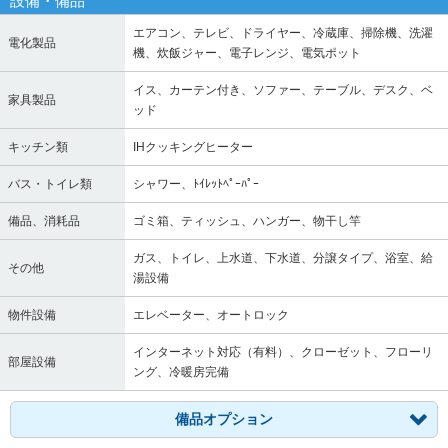
設備・備品
エアコン、テレビ、ドライヤー、冷蔵庫、掃除機、洗濯
電化製品
機、炊飯ジャー、電子レンジ、電気ポット
イス、カーテン付き、ソファー、テーブル、デスク、ベ
家具製品
ッド
キッチン類
IHクッキングヒーター
バス・トイレ類
シャワー、ﾄｲﾚｯﾄﾍﾟｰﾊﾟｰ
備品、消耗品
ゴミ箱、ティッシュ、ハンガー、物干し竿
ガス、トイレ、上水道、下水道、分譲タイプ、浴室、給
その他
湯設備
物件設備
エレベーター、オートロック
インターネット対応（有料）、クローゼット、フローリ
部屋設備
ング、冷暖房完備
備品オプション