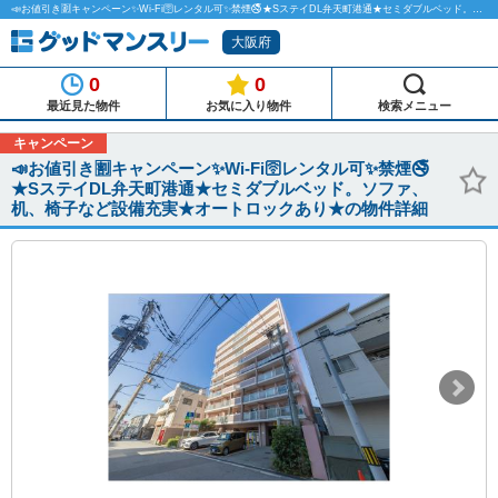
📣お値引き🈹キャンペーン✨Wi-Fi🛜レンタル可✨禁煙🚭★SステイDL弁天町港通★セミダブルベッド。ソファ、机、椅子など設備充実★オートロックあり★のマンスリーマンション物件詳細「グッドマンスリー」
大阪府
0
0
最近見た物件
お気に入り物件
検索メニュー
キャンペーン
📣お値引き🈹キャンペーン✨Wi-Fi🛜レンタル可✨禁煙🚭
★SステイDL弁天町港通★セミダブルベッド。ソファ、
机、椅子など設備充実★オートロックあり★の物件詳細