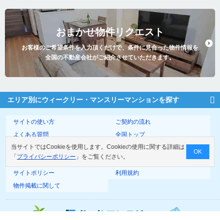
おまかせ物件リクエスト
お客様のご希望条件を入力頂くだけで、条件に見合った物件情報を
全国の不動産会社がご紹介させていただきます。
エリア別にウィークリー・マンスリーマンションを探す
サイトの使い方
ご契約の流れ
よくある質問
全国トップ
当サイトではCookieを使用します。Cookieの使用に関する詳細は
サイトマップ
運営会社
OK
「
プライバシーポリシー
」をご覧ください。
お問い合わせ
個人情報の取扱いについて
サイトポリシー
利用規約
物件掲載に関して