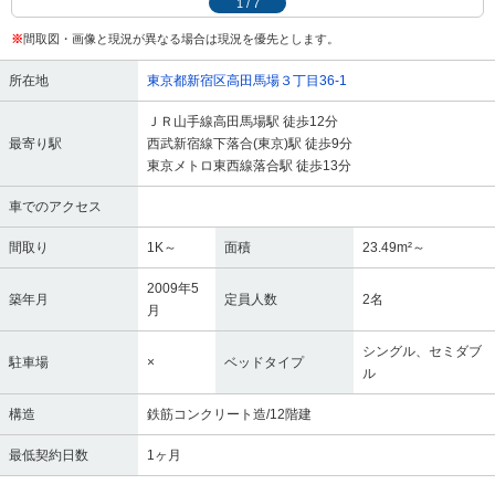
1
/
7
※
間取図・画像と現況が異なる場合は現況を優先とします。
所在地
東京都新宿区高田馬場３丁目36-1
ＪＲ山手線高田馬場駅 徒歩12分
最寄り駅
西武新宿線下落合(東京)駅 徒歩9分
東京メトロ東西線落合駅 徒歩13分
車でのアクセス
間取り
1K～
面積
23.49m²～
2009年5
築年月
定員人数
2名
月
シングル、セミダブ
駐車場
×
ベッドタイプ
ル
構造
鉄筋コンクリート造/12階建
最低契約日数
1ヶ月