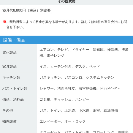
その他費用
寝具代8,800円（税込）別途要
※
ご契約日数によって料金が異なる場合があります。詳しくは物件の運営会社にお問
合せ下さい。
設備・備品
エアコン、テレビ、ドライヤー、冷蔵庫、掃除機、洗濯
電化製品
機、電子レンジ
家具製品
イス、カーテン付き、デスク、ベッド
キッチン類
ガスキッチン、ガスコンロ、システムキッチン
バス・トイレ類
シャワー、洗面所独立、浴室乾燥機、ﾄｲﾚｯﾄﾍﾟｰﾊﾟｰ
備品、消耗品
ゴミ箱、ティッシュ、ハンガー
その他
ガス、トイレ、上水道、下水道、浴室、給湯設備
物件設備
エレベーター、オートロック
クローゼット、バス・トイレ別、フローリング、冷暖房