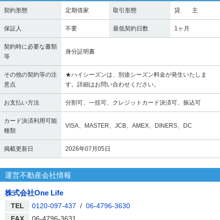
契約形態
定期借家
取引形態
貸 主
保証人
不要
最低契約日数
1ヶ月
契約時に必要な書類
身分証明書
等
その他の契約等の注
★ハイシーズンは、別途シーズン料金が発生いたしま
意点
す。詳細はお問い合わせください。
お支払い方法
分割可、一括可、クレジットカード決済可、振込可
カード決済利用可能
VISA、MASTER、JCB、AMEX、DINERS、DC
種類
掲載更新日
2026年07月05日
運営不動産会社情報
株式会社One Life
TEL
0120-097-437
/
06-4796-3630
FAX
06-4796-3631